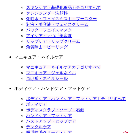
スキンケア・基礎化粧品カテゴリすべて
クレンジング・洗顔料
化粧水・フェイスミスト・ブースター
乳液・美容液・フェイスクリーム
パック・フェイスマスク
アイケア・まつ毛美容液
リップケア・リップクリーム
角質除去・ピーリング
マニキュア・ネイルケア
マニキュア・ネイルケアカテゴリすべて
マニキュア・ジェルネイル
つけ爪・ネイルシール
ボディケア・ハンドケア・フットケア
ボディケア・ハンドケア・フットケアカテゴリすべて
ボディケア
ボディスクラブ・ソープ・石鹸
ハンドケア・フットケア
バストアップ・ヒップケア
デンタルケア
脱毛除毛クリーム・ケア