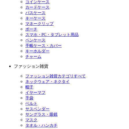
コインケース
カードケース
パスケース
キーケース
マネークリップ
ポーチ
スマホ・PC・タブレット用品
ペンケース
手帳ケース・カバー
キーホルダー
チャーム
ファッション雑貨
ファッション雑貨カテゴリすべて
ネックウェア・ネクタイ
帽子
イヤーマフ
手袋
ベルト
サスペンダー
サングラス・眼鏡
マスク
タオル・ハンカチ