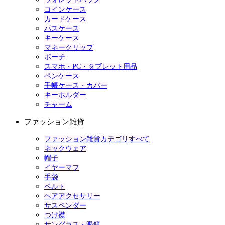
コインケース
カードケース
パスケース
キーケース
マネークリップ
ポーチ
スマホ・PC・タブレット用品
ペンケース
手帳ケース・カバー
キーホルダー
チャーム
ファッション雑貨
ファッション雑貨カテゴリすべて
ネックウェア
帽子
イヤーマフ
手袋
ベルト
ヘアアクセサリー
サスペンダー
つけ襟
サングラス・眼鏡