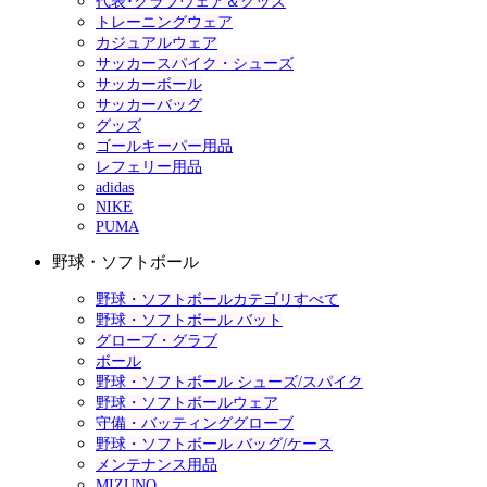
代表･クラブウェア＆グッズ
トレーニングウェア
カジュアルウェア
サッカースパイク・シューズ
サッカーボール
サッカーバッグ
グッズ
ゴールキーパー用品
レフェリー用品
adidas
NIKE
PUMA
野球・ソフトボール
野球・ソフトボールカテゴリすべて
野球・ソフトボール バット
グローブ・グラブ
ボール
野球・ソフトボール シューズ/スパイク
野球・ソフトボールウェア
守備・バッティンググローブ
野球・ソフトボール バッグ/ケース
メンテナンス用品
MIZUNO