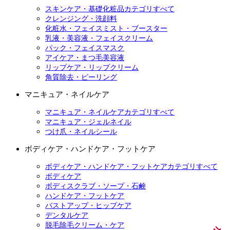
スキンケア・基礎化粧品カテゴリすべて
クレンジング・洗顔料
化粧水・フェイスミスト・ブースター
乳液・美容液・フェイスクリーム
パック・フェイスマスク
アイケア・まつ毛美容液
リップケア・リップクリーム
角質除去・ピーリング
マニキュア・ネイルケア
マニキュア・ネイルケアカテゴリすべて
マニキュア・ジェルネイル
つけ爪・ネイルシール
ボディケア・ハンドケア・フットケア
ボディケア・ハンドケア・フットケアカテゴリすべて
ボディケア
ボディスクラブ・ソープ・石鹸
ハンドケア・フットケア
バストアップ・ヒップケア
デンタルケア
脱毛除毛クリーム・ケア