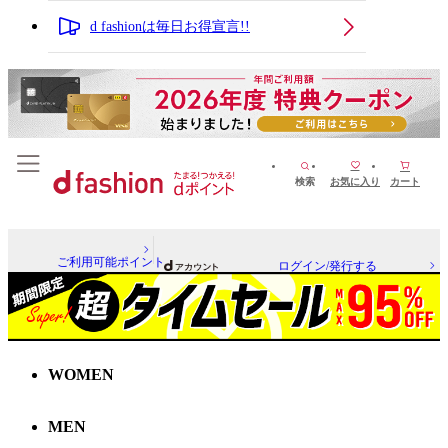
d fashionは毎日お得宣言!!
検索
お気に入り
カート
ご利用可能ポイント
ログイン/発行する
WOMEN
MEN