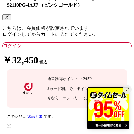
S2110PG-4AJF （ピンクゴールド）
こちらは、会員価格が設定されています。
ログインしてからカートに入れてください。
ログイン
￥32,450
税込
通常獲得ポイント
：
295
P
dカード利用で、
ポイント
3
倍
：
885
P
今なら
、エントリーで最大
倍！
詳細
この商品は
返品可能
です。