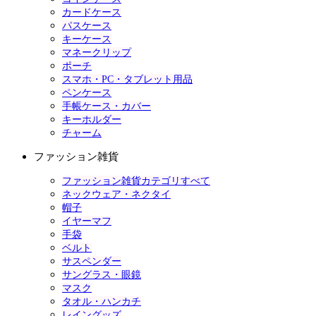
カードケース
パスケース
キーケース
マネークリップ
ポーチ
スマホ・PC・タブレット用品
ペンケース
手帳ケース・カバー
キーホルダー
チャーム
ファッション雑貨
ファッション雑貨カテゴリすべて
ネックウェア・ネクタイ
帽子
イヤーマフ
手袋
ベルト
サスペンダー
サングラス・眼鏡
マスク
タオル・ハンカチ
レイングッズ