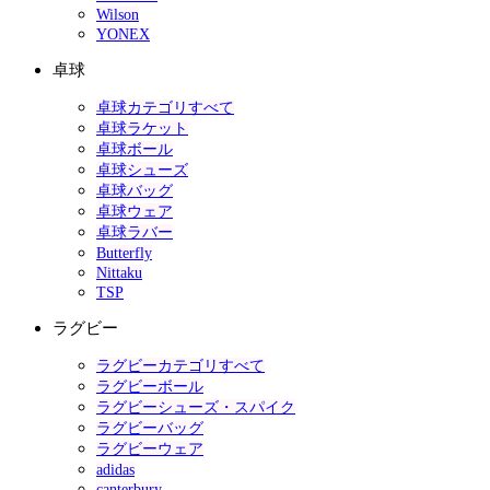
Wilson
YONEX
卓球
卓球カテゴリすべて
卓球ラケット
卓球ボール
卓球シューズ
卓球バッグ
卓球ウェア
卓球ラバー
Butterfly
Nittaku
TSP
ラグビー
ラグビーカテゴリすべて
ラグビーボール
ラグビーシューズ・スパイク
ラグビーバッグ
ラグビーウェア
adidas
canterbury