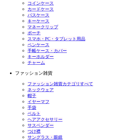
コインケース
カードケース
パスケース
キーケース
マネークリップ
ポーチ
スマホ・PC・タブレット用品
ペンケース
手帳ケース・カバー
キーホルダー
チャーム
ファッション雑貨
ファッション雑貨カテゴリすべて
ネックウェア
帽子
イヤーマフ
手袋
ベルト
ヘアアクセサリー
サスペンダー
つけ襟
サングラス・眼鏡