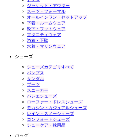
ジャケット・アウター
スーツ・フォーマル
オールインワン・セットアップ
下着・ルームウェア
靴下・フットウェア
マタニティウェア
浴衣・下駄
水着・マリンウェア
シューズ
シューズカテゴリすべて
パンプス
サンダル
ブーツ
スニーカー
バレエシューズ
ローファー・ドレスシューズ
モカシン・カジュアルシューズ
レイン・スノーシューズ
コンフォートシューズ
シューケア・靴用品
バッグ