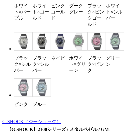
ホワイ
ホワイ
ピンク
ダーク
ブラッ
ホワイ
ト×パー
ト×ゴー
ゴール
グレー
ク×ピン
ト×シル
プル
ルド
ド
クゴー
バー
ルド
ブラッ
ブラッ
ネイビ
ホワイ
ブラッ
グリー
ク×シル
ク×シル
ー
ト×グリ
ク×ピン
ン
バー
バー
ーン
ク
ピンク
ブルー
G-SHOCK
（ジーショック）
【G-SHOCK】2100シリーズ / メタルベゼル / GM-