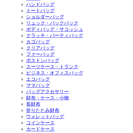
ハンドバッグ
トートバッグ
ショルダーバッグ
リュック・バックパック
ボディバッグ・サコッシュ
クラッチ・パーティバッグ
カゴバッグ
クリアバッグ
ファーバッグ
ボストンバッグ
スーツケース・トランク
ビジネス・オフィスバッグ
エコバッグ
ママバッグ
バッグアクセサリー
財布・ケース・小物
長財布
折りたたみ財布
ウォレットバッグ
コインケース
カードケース