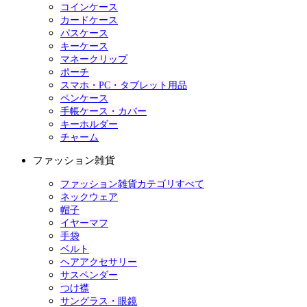
コインケース
カードケース
パスケース
キーケース
マネークリップ
ポーチ
スマホ・PC・タブレット用品
ペンケース
手帳ケース・カバー
キーホルダー
チャーム
ファッション雑貨
ファッション雑貨カテゴリすべて
ネックウェア
帽子
イヤーマフ
手袋
ベルト
ヘアアクセサリー
サスペンダー
つけ襟
サングラス・眼鏡