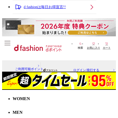
d fashionは毎日お得宣言!!
検索
お気に入り
カート
ご利用可能ポイント
ログイン/発行する
WOMEN
MEN