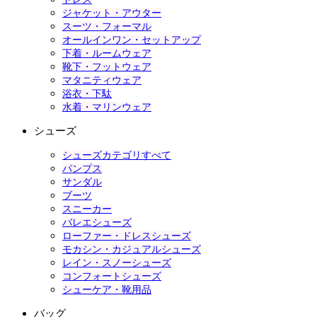
ジャケット・アウター
スーツ・フォーマル
オールインワン・セットアップ
下着・ルームウェア
靴下・フットウェア
マタニティウェア
浴衣・下駄
水着・マリンウェア
シューズ
シューズカテゴリすべて
パンプス
サンダル
ブーツ
スニーカー
バレエシューズ
ローファー・ドレスシューズ
モカシン・カジュアルシューズ
レイン・スノーシューズ
コンフォートシューズ
シューケア・靴用品
バッグ