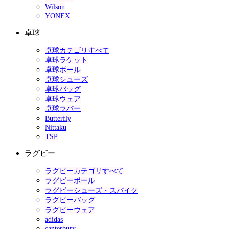
Wilson
YONEX
卓球
卓球カテゴリすべて
卓球ラケット
卓球ボール
卓球シューズ
卓球バッグ
卓球ウェア
卓球ラバー
Butterfly
Nittaku
TSP
ラグビー
ラグビーカテゴリすべて
ラグビーボール
ラグビーシューズ・スパイク
ラグビーバッグ
ラグビーウェア
adidas
canterbury