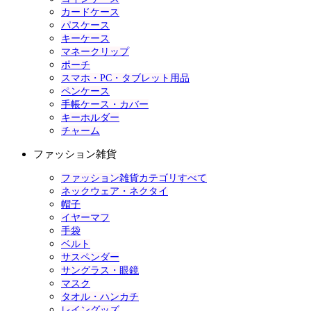
カードケース
パスケース
キーケース
マネークリップ
ポーチ
スマホ・PC・タブレット用品
ペンケース
手帳ケース・カバー
キーホルダー
チャーム
ファッション雑貨
ファッション雑貨カテゴリすべて
ネックウェア・ネクタイ
帽子
イヤーマフ
手袋
ベルト
サスペンダー
サングラス・眼鏡
マスク
タオル・ハンカチ
レイングッズ