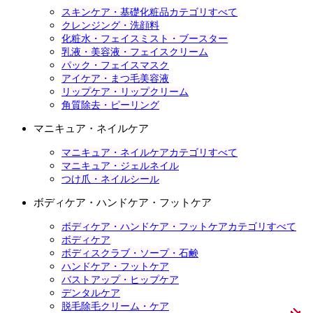
スキンケア・基礎化粧品カテゴリすべて
クレンジング・洗顔料
化粧水・フェイスミスト・ブースター
乳液・美容液・フェイスクリーム
パック・フェイスマスク
アイケア・まつ毛美容液
リップケア・リップクリーム
角質除去・ピーリング
マニキュア・ネイルケア
マニキュア・ネイルケアカテゴリすべて
マニキュア・ジェルネイル
つけ爪・ネイルシール
ボディケア・ハンドケア・フットケア
ボディケア・ハンドケア・フットケアカテゴリすべて
ボディケア
ボディスクラブ・ソープ・石鹸
ハンドケア・フットケア
バストアップ・ヒップケア
デンタルケア
脱毛除毛クリーム・ケア