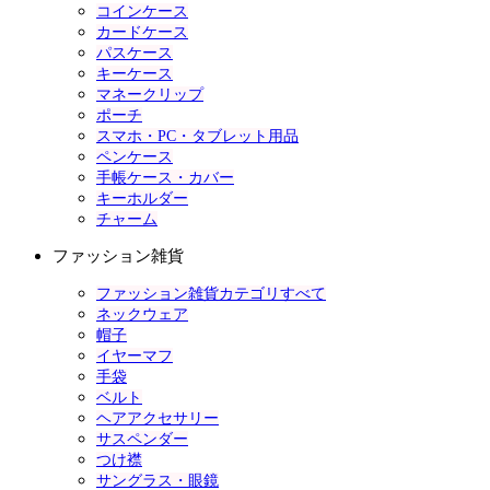
コインケース
カードケース
パスケース
キーケース
マネークリップ
ポーチ
スマホ・PC・タブレット用品
ペンケース
手帳ケース・カバー
キーホルダー
チャーム
ファッション雑貨
ファッション雑貨カテゴリすべて
ネックウェア
帽子
イヤーマフ
手袋
ベルト
ヘアアクセサリー
サスペンダー
つけ襟
サングラス・眼鏡