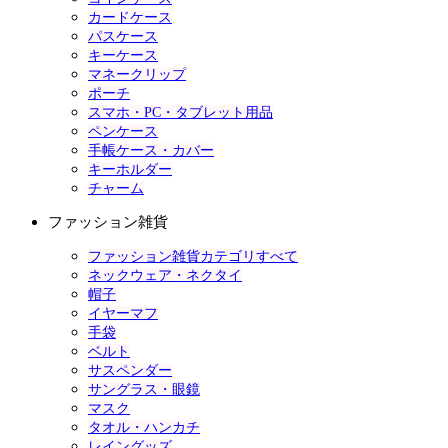
カードケース
パスケース
キーケース
マネークリップ
ポーチ
スマホ・PC・タブレット用品
ペンケース
手帳ケース・カバー
キーホルダー
チャーム
ファッション雑貨
ファッション雑貨カテゴリすべて
ネックウェア・ネクタイ
帽子
イヤーマフ
手袋
ベルト
サスペンダー
サングラス・眼鏡
マスク
タオル・ハンカチ
レイングッズ