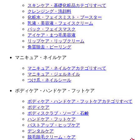
スキンケア・基礎化粧品カテゴリすべて
クレンジング・洗顔料
化粧水・フェイスミスト・ブースター
乳液・美容液・フェイスクリーム
パック・フェイスマスク
アイケア・まつ毛美容液
リップケア・リップクリーム
角質除去・ピーリング
マニキュア・ネイルケア
マニキュア・ネイルケアカテゴリすべて
マニキュア・ジェルネイル
つけ爪・ネイルシール
ボディケア・ハンドケア・フットケア
ボディケア・ハンドケア・フットケアカテゴリすべて
ボディケア
ボディスクラブ・ソープ・石鹸
ハンドケア・フットケア
バストアップ・ヒップケア
デンタルケア
脱毛除毛クリーム・ケア