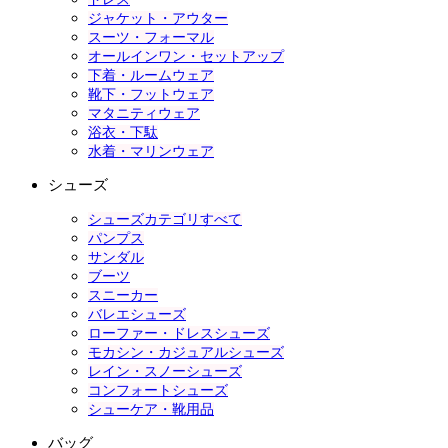
ジャケット・アウター
スーツ・フォーマル
オールインワン・セットアップ
下着・ルームウェア
靴下・フットウェア
マタニティウェア
浴衣・下駄
水着・マリンウェア
シューズ
シューズカテゴリすべて
パンプス
サンダル
ブーツ
スニーカー
バレエシューズ
ローファー・ドレスシューズ
モカシン・カジュアルシューズ
レイン・スノーシューズ
コンフォートシューズ
シューケア・靴用品
バッグ