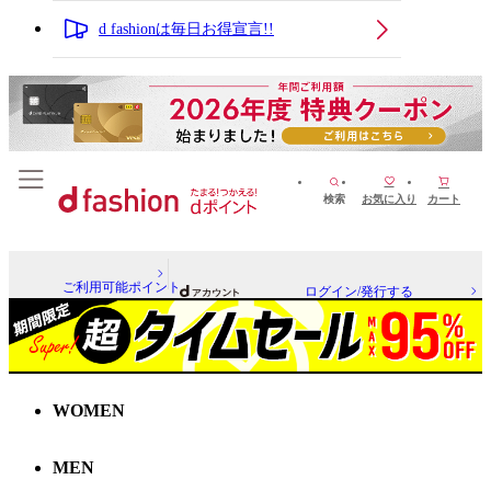
d fashionは毎日お得宣言!!
検索
お気に入り
カート
ご利用可能ポイント
ログイン/発行する
WOMEN
MEN