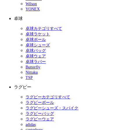
Wilson
YONEX
卓球
卓球カテゴリすべて
卓球ラケット
卓球ボール
卓球シューズ
卓球バッグ
卓球ウェア
卓球ラバー
Butterfly
Nittaku
TSP
ラグビー
ラグビーカテゴリすべて
ラグビーボール
ラグビーシューズ・スパイク
ラグビーバッグ
ラグビーウェア
adidas
canterbury