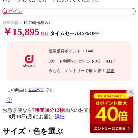
ログイン
通常価格：
18,700円(税込)
￥15,895
タイムセール15%OFF
税込
通常獲得ポイント
：
144
P
dカード利用で、
ポイント
3
倍
：
432
P
今なら
、エントリーで最大
倍！
詳細
この商品は
返品不可
です。
お急ぎ便なら
7時間38分11秒
以内
のお支払いで
8月10日(月)
にお届け
詳細
サイズ・色を選ぶ