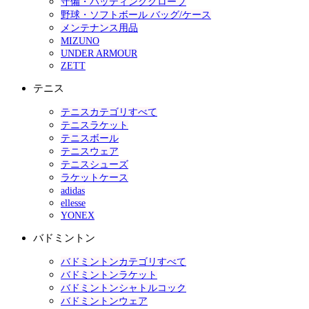
守備・バッティンググローブ
野球・ソフトボール バッグ/ケース
メンテナンス用品
MIZUNO
UNDER ARMOUR
ZETT
テニス
テニスカテゴリすべて
テニスラケット
テニスボール
テニスウェア
テニスシューズ
ラケットケース
adidas
ellesse
YONEX
バドミントン
バドミントンカテゴリすべて
バドミントンラケット
バドミントンシャトルコック
バドミントンウェア