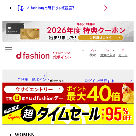
d fashionは毎日お得宣言!!
検索
お気に入り
カート
ご利用可能ポイント
ログイン/発行する
WOMEN