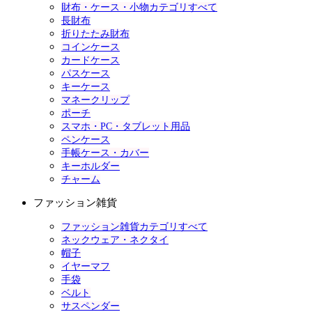
財布・ケース・小物カテゴリすべて
長財布
折りたたみ財布
コインケース
カードケース
パスケース
キーケース
マネークリップ
ポーチ
スマホ・PC・タブレット用品
ペンケース
手帳ケース・カバー
キーホルダー
チャーム
ファッション雑貨
ファッション雑貨カテゴリすべて
ネックウェア・ネクタイ
帽子
イヤーマフ
手袋
ベルト
サスペンダー