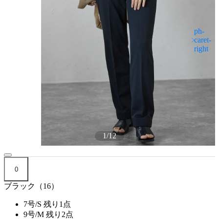
1
/
12
0
ブラック（16）
7号/S
残り1点
9号/M
残り2点