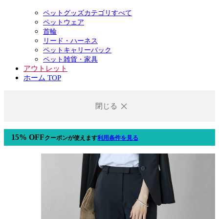
ペットグッズカテゴリすべて
ペットウェア
首輪
リード・ハーネス
ペットキャリーバック
ペット雑貨・家具
アウトレット
ホーム TOP
閉じる
15% OFF
クーポン
が使えます
利用条件を見る