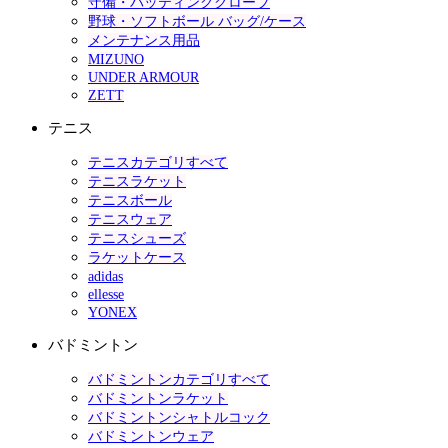
守備・バッティンググローブ
野球・ソフトボール バッグ/ケース
メンテナンス用品
MIZUNO
UNDER ARMOUR
ZETT
テニス
テニスカテゴリすべて
テニスラケット
テニスボール
テニスウェア
テニスシューズ
ラケットケース
adidas
ellesse
YONEX
バドミントン
バドミントンカテゴリすべて
バドミントンラケット
バドミントンシャトルコック
バドミントンウェア