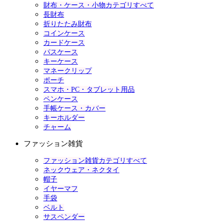
財布・ケース・小物カテゴリすべて
長財布
折りたたみ財布
コインケース
カードケース
パスケース
キーケース
マネークリップ
ポーチ
スマホ・PC・タブレット用品
ペンケース
手帳ケース・カバー
キーホルダー
チャーム
ファッション雑貨
ファッション雑貨カテゴリすべて
ネックウェア・ネクタイ
帽子
イヤーマフ
手袋
ベルト
サスペンダー