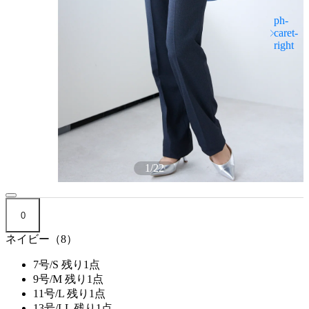
1
/
22
0
ネイビー（8）
7号/S
残り1点
9号/M
残り1点
11号/L
残り1点
13号/LL
残り1点