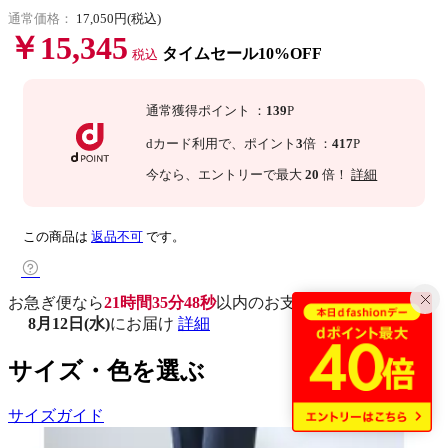
通常価格：
17,050円(税込)
￥15,345
タイムセール10%OFF
税込
通常獲得ポイント
：
139
P
dカード利用で、
ポイント
3
倍
：
417
P
今なら
、エントリーで最大
20
倍！
詳細
この商品は
返品不可
です。
お急ぎ便なら
21時間35分47秒
以内
のお支払いで
8月12日(水)
にお届け
詳細
サイズ・色を選ぶ
サイズガイド