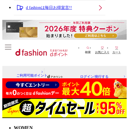
d fashionは毎日お得宣言!!
検索
お気に入り
カート
ご利用可能ポイント
ログイン/発行する
WOMEN