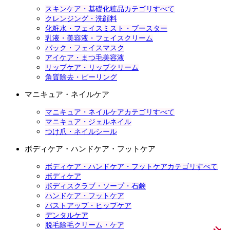
スキンケア・基礎化粧品カテゴリすべて
クレンジング・洗顔料
化粧水・フェイスミスト・ブースター
乳液・美容液・フェイスクリーム
パック・フェイスマスク
アイケア・まつ毛美容液
リップケア・リップクリーム
角質除去・ピーリング
マニキュア・ネイルケア
マニキュア・ネイルケアカテゴリすべて
マニキュア・ジェルネイル
つけ爪・ネイルシール
ボディケア・ハンドケア・フットケア
ボディケア・ハンドケア・フットケアカテゴリすべて
ボディケア
ボディスクラブ・ソープ・石鹸
ハンドケア・フットケア
バストアップ・ヒップケア
デンタルケア
脱毛除毛クリーム・ケア