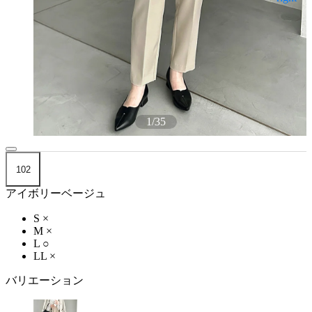
1
/
35
102
アイボリーベージュ
S
×
M
×
L
○
LL
×
バリエーション