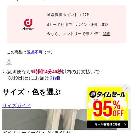
通常獲得ポイント
：
27
P
dカード利用で、
ポイント
3
倍
：
81
P
今なら
、エントリーで最大
倍！
詳細
この商品は
返品不可
です。
お急ぎ便なら
5時間14分39秒
以内
のお支払いで
8月9日(日)
にお届け
詳細
サイズ・色を選ぶ
サイズガイド
アイボリーベージュ
￥2,998
税込