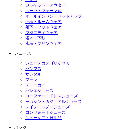
ジャケット・アウター
スーツ・フォーマル
オールインワン・セットアップ
下着・ルームウェア
靴下・フットウェア
マタニティウェア
浴衣・下駄
水着・マリンウェア
シューズ
シューズカテゴリすべて
パンプス
サンダル
ブーツ
スニーカー
バレエシューズ
ローファー・ドレスシューズ
モカシン・カジュアルシューズ
レイン・スノーシューズ
コンフォートシューズ
シューケア・靴用品
バッグ