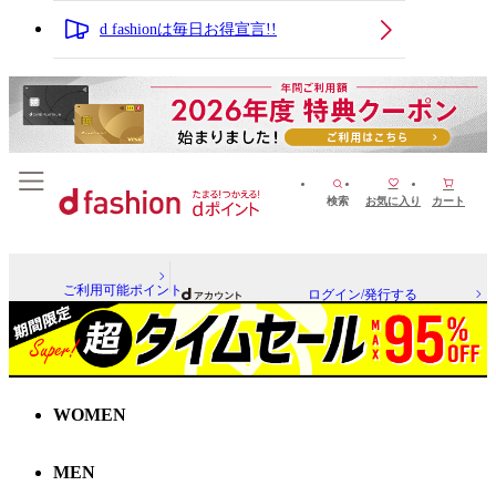
d fashionは毎日お得宣言!!
検索
お気に入り
カート
ご利用可能ポイント
ログイン/発行する
WOMEN
MEN