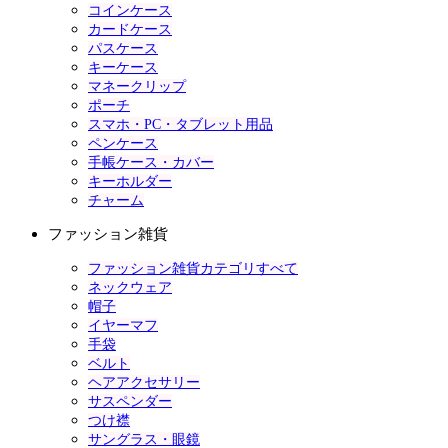
コインケース
カードケース
パスケース
キーケース
マネークリップ
ポーチ
スマホ・PC・タブレット用品
ペンケース
手帳ケース・カバー
キーホルダー
チャーム
ファッション雑貨
ファッション雑貨カテゴリすべて
ネックウェア
帽子
イヤーマフ
手袋
ベルト
ヘアアクセサリー
サスペンダー
つけ襟
サングラス・眼鏡