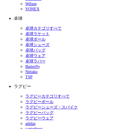
Wilson
YONEX
卓球
卓球カテゴリすべて
卓球ラケット
卓球ボール
卓球シューズ
卓球バッグ
卓球ウェア
卓球ラバー
Butterfly
Nittaku
TSP
ラグビー
ラグビーカテゴリすべて
ラグビーボール
ラグビーシューズ・スパイク
ラグビーバッグ
ラグビーウェア
adidas
canterbury