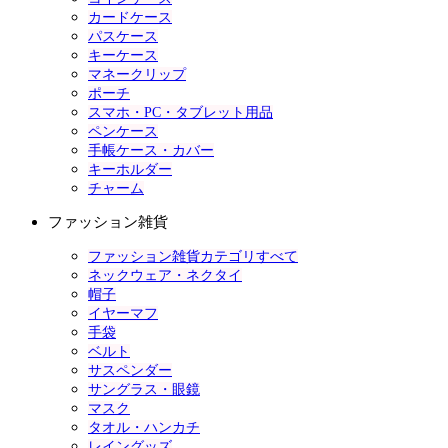
カードケース
パスケース
キーケース
マネークリップ
ポーチ
スマホ・PC・タブレット用品
ペンケース
手帳ケース・カバー
キーホルダー
チャーム
ファッション雑貨
ファッション雑貨カテゴリすべて
ネックウェア・ネクタイ
帽子
イヤーマフ
手袋
ベルト
サスペンダー
サングラス・眼鏡
マスク
タオル・ハンカチ
レイングッズ