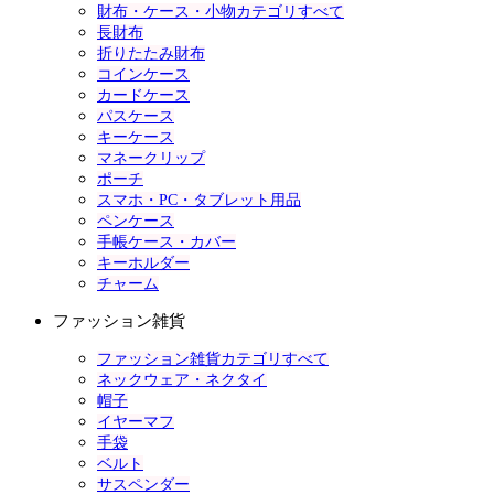
財布・ケース・小物カテゴリすべて
長財布
折りたたみ財布
コインケース
カードケース
パスケース
キーケース
マネークリップ
ポーチ
スマホ・PC・タブレット用品
ペンケース
手帳ケース・カバー
キーホルダー
チャーム
ファッション雑貨
ファッション雑貨カテゴリすべて
ネックウェア・ネクタイ
帽子
イヤーマフ
手袋
ベルト
サスペンダー