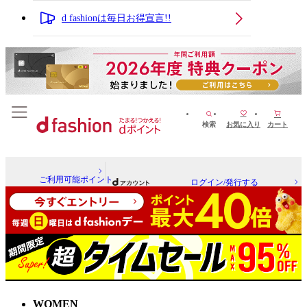
d fashionは毎日お得宣言!!
検索
お気に入り
カート
ご利用可能ポイント
ログイン/発行する
WOMEN