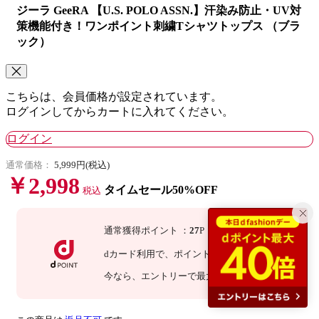
ジーラ GeeRA 【U.S. POLO ASSN.】汗染み防止・UV対
策機能付き！ワンポイント刺繍Tシャツトップス （ブラ
ック）
こちらは、会員価格が設定されています。
ログインしてからカートに入れてください。
ログイン
通常価格：
5,999円(税込)
￥2,998
タイムセール50%OFF
税込
通常獲得ポイント
：
27
P
dカード利用で、
ポイント
3
倍
：
81
P
今なら
、エントリーで最大
20
倍！
詳細