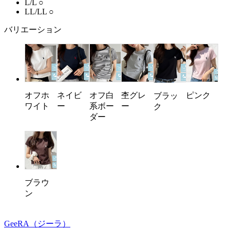
L/L
○
LL/LL
○
バリエーション
オフホ
ネイビ
オフ白
杢グレ
ピンク
ブラッ
ワイト
ー
系ボー
ー
ク
ダー
ブラウ
ン
GeeRA
（ジーラ）