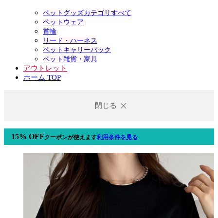
ペットグッズカテゴリすべて
ペットウェア
首輪
リード・ハーネス
ペットキャリーバック
ペット雑貨・家具
アウトレット
ホーム TOP
閉じる
15% OFF
クーポン
が使えます
利用条件を見る