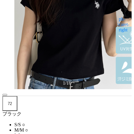
1
/
16
72
ブラック
S/S
○
M/M
○