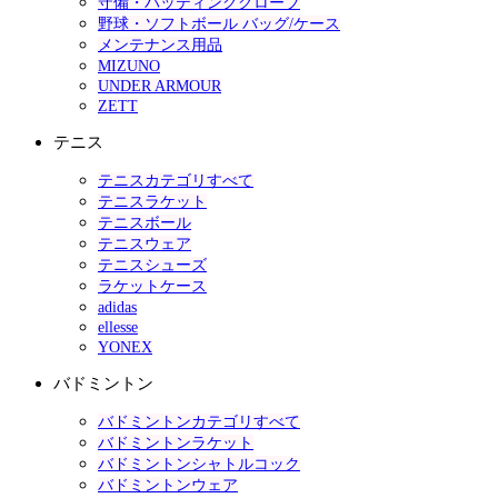
守備・バッティンググローブ
野球・ソフトボール バッグ/ケース
メンテナンス用品
MIZUNO
UNDER ARMOUR
ZETT
テニス
テニスカテゴリすべて
テニスラケット
テニスボール
テニスウェア
テニスシューズ
ラケットケース
adidas
ellesse
YONEX
バドミントン
バドミントンカテゴリすべて
バドミントンラケット
バドミントンシャトルコック
バドミントンウェア