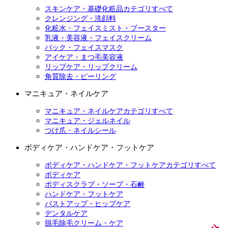
スキンケア・基礎化粧品カテゴリすべて
クレンジング・洗顔料
化粧水・フェイスミスト・ブースター
乳液・美容液・フェイスクリーム
パック・フェイスマスク
アイケア・まつ毛美容液
リップケア・リップクリーム
角質除去・ピーリング
マニキュア・ネイルケア
マニキュア・ネイルケアカテゴリすべて
マニキュア・ジェルネイル
つけ爪・ネイルシール
ボディケア・ハンドケア・フットケア
ボディケア・ハンドケア・フットケアカテゴリすべて
ボディケア
ボディスクラブ・ソープ・石鹸
ハンドケア・フットケア
バストアップ・ヒップケア
デンタルケア
脱毛除毛クリーム・ケア