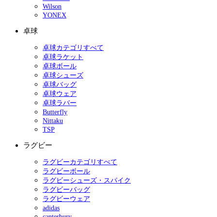
Wilson
YONEX
卓球
卓球カテゴリすべて
卓球ラケット
卓球ボール
卓球シューズ
卓球バッグ
卓球ウェア
卓球ラバー
Butterfly
Nittaku
TSP
ラグビー
ラグビーカテゴリすべて
ラグビーボール
ラグビーシューズ・スパイク
ラグビーバッグ
ラグビーウェア
adidas
canterbury