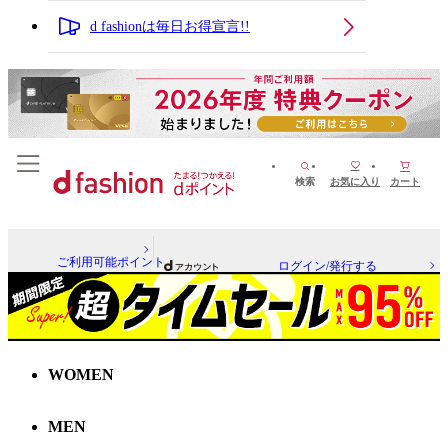
d fashionは毎日お得宣言!!
検索
お気に入り
カート
ご利用可能ポイント
ログイン/発行する
WOMEN
MEN