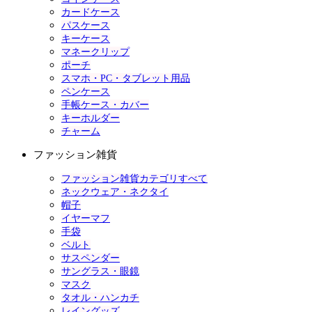
カードケース
パスケース
キーケース
マネークリップ
ポーチ
スマホ・PC・タブレット用品
ペンケース
手帳ケース・カバー
キーホルダー
チャーム
ファッション雑貨
ファッション雑貨カテゴリすべて
ネックウェア・ネクタイ
帽子
イヤーマフ
手袋
ベルト
サスペンダー
サングラス・眼鏡
マスク
タオル・ハンカチ
レイングッズ