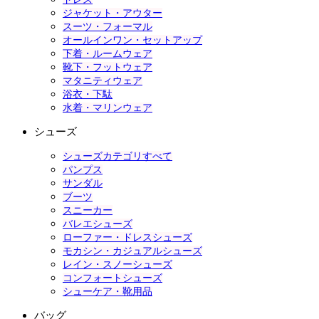
ジャケット・アウター
スーツ・フォーマル
オールインワン・セットアップ
下着・ルームウェア
靴下・フットウェア
マタニティウェア
浴衣・下駄
水着・マリンウェア
シューズ
シューズカテゴリすべて
パンプス
サンダル
ブーツ
スニーカー
バレエシューズ
ローファー・ドレスシューズ
モカシン・カジュアルシューズ
レイン・スノーシューズ
コンフォートシューズ
シューケア・靴用品
バッグ