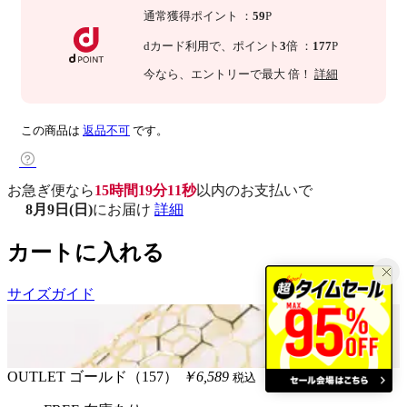
通常獲得ポイント
：
59
P
dカード利用で、
ポイント
3
倍
：
177
P
今なら
、エントリーで最大
倍！
詳細
この商品は
返品不可
です。
お急ぎ便なら
15時間19分10秒
以内
のお支払いで
8月9日(日)
にお届け
詳細
カートに入れる
サイズガイド
OUTLET
ゴールド（157）
￥6,589
税込