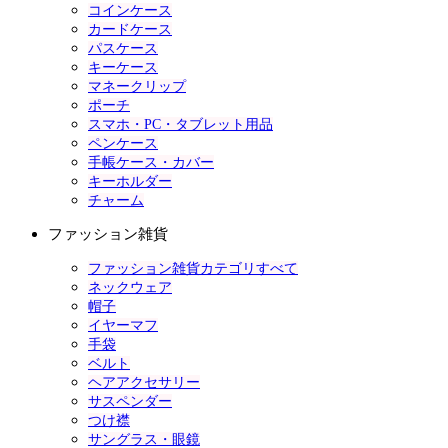
コインケース
カードケース
パスケース
キーケース
マネークリップ
ポーチ
スマホ・PC・タブレット用品
ペンケース
手帳ケース・カバー
キーホルダー
チャーム
ファッション雑貨
ファッション雑貨カテゴリすべて
ネックウェア
帽子
イヤーマフ
手袋
ベルト
ヘアアクセサリー
サスペンダー
つけ襟
サングラス・眼鏡