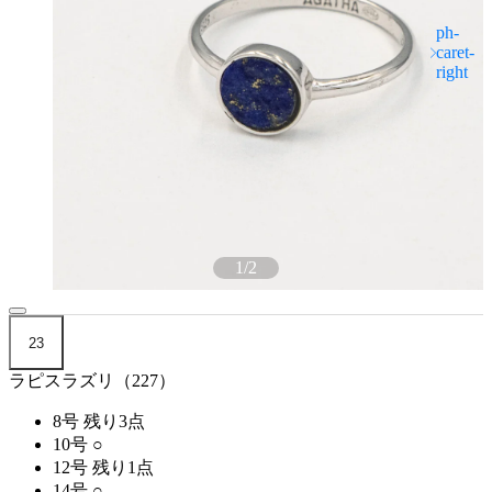
1
/
2
23
ラピスラズリ（227）
8号
残り3点
10号
○
12号
残り1点
14号
○