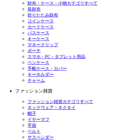
財布・ケース・小物カテゴリすべて
長財布
折りたたみ財布
コインケース
カードケース
パスケース
キーケース
マネークリップ
ポーチ
スマホ・PC・タブレット用品
ペンケース
手帳ケース・カバー
キーホルダー
チャーム
ファッション雑貨
ファッション雑貨カテゴリすべて
ネックウェア・ネクタイ
帽子
イヤーマフ
手袋
ベルト
サスペンダー