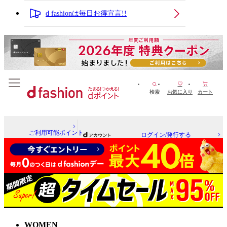
d fashionは毎日お得宣言!!
検索
お気に入り
カート
ご利用可能ポイント
ログイン/発行する
WOMEN