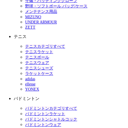
守備・バッティンググローブ
野球・ソフトボール バッグ/ケース
メンテナンス用品
MIZUNO
UNDER ARMOUR
ZETT
テニス
テニスカテゴリすべて
テニスラケット
テニスボール
テニスウェア
テニスシューズ
ラケットケース
adidas
ellesse
YONEX
バドミントン
バドミントンカテゴリすべて
バドミントンラケット
バドミントンシャトルコック
バドミントンウェア