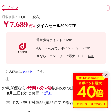
ログイン
通常価格：
11,000円(税込)
￥7,689
タイムセール30%OFF
税込
通常獲得ポイント
：
69
P
dカード利用で、
ポイント
3
倍
：
207
P
今なら
、エントリーで最大
10
倍！
詳細
この商品は
返品不可
です。
お急ぎ便なら
2時間35分51秒
以内
のお支払いで
8月11日(火)
にお届け
詳細
ポスト投函対象品 (単品注文の場合)