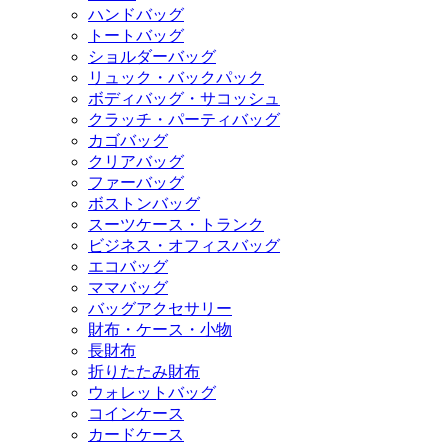
ハンドバッグ
トートバッグ
ショルダーバッグ
リュック・バックパック
ボディバッグ・サコッシュ
クラッチ・パーティバッグ
カゴバッグ
クリアバッグ
ファーバッグ
ボストンバッグ
スーツケース・トランク
ビジネス・オフィスバッグ
エコバッグ
ママバッグ
バッグアクセサリー
財布・ケース・小物
長財布
折りたたみ財布
ウォレットバッグ
コインケース
カードケース