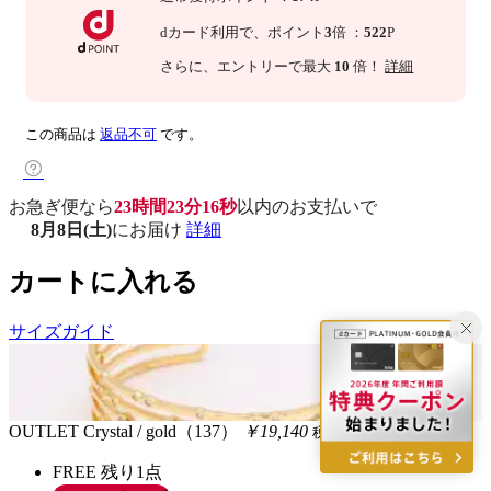
dカード利用で、
ポイント
3
倍
：
522
P
さらに
、エントリーで最大
10
倍！
詳細
この商品は
返品不可
です。
お急ぎ便なら
23時間23分15秒
以内
のお支払いで
8月8日(土)
にお届け
詳細
カートに入れる
サイズガイド
OUTLET
Crystal / gold（137）
￥19,140
税込
FREE
残り1点