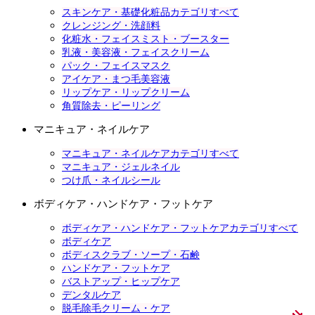
スキンケア・基礎化粧品カテゴリすべて
クレンジング・洗顔料
化粧水・フェイスミスト・ブースター
乳液・美容液・フェイスクリーム
パック・フェイスマスク
アイケア・まつ毛美容液
リップケア・リップクリーム
角質除去・ピーリング
マニキュア・ネイルケア
マニキュア・ネイルケアカテゴリすべて
マニキュア・ジェルネイル
つけ爪・ネイルシール
ボディケア・ハンドケア・フットケア
ボディケア・ハンドケア・フットケアカテゴリすべて
ボディケア
ボディスクラブ・ソープ・石鹸
ハンドケア・フットケア
バストアップ・ヒップケア
デンタルケア
脱毛除毛クリーム・ケア