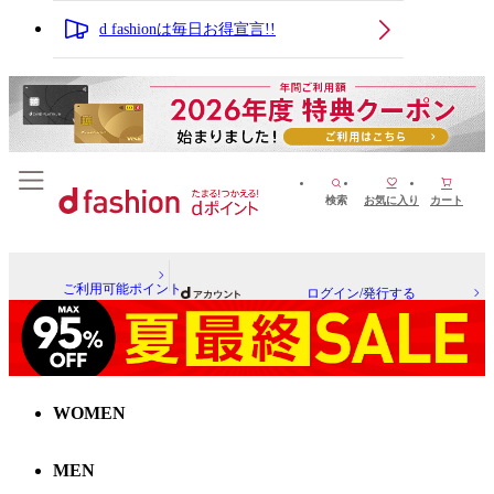
d fashionは毎日お得宣言!!
検索
お気に入り
カート
ご利用可能ポイント
ログイン/発行する
WOMEN
MEN