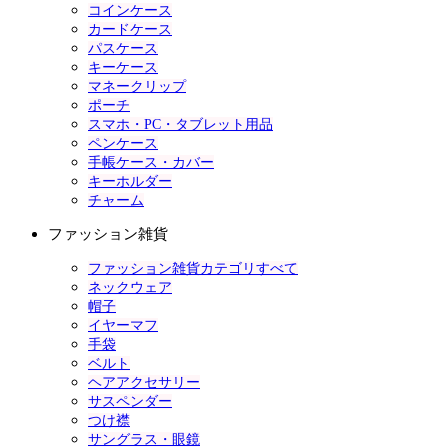
コインケース
カードケース
パスケース
キーケース
マネークリップ
ポーチ
スマホ・PC・タブレット用品
ペンケース
手帳ケース・カバー
キーホルダー
チャーム
ファッション雑貨
ファッション雑貨カテゴリすべて
ネックウェア
帽子
イヤーマフ
手袋
ベルト
ヘアアクセサリー
サスペンダー
つけ襟
サングラス・眼鏡