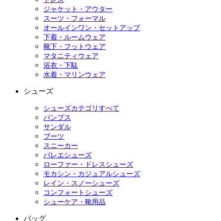
ジャケット・アウター
スーツ・フォーマル
オールインワン・セットアップ
下着・ルームウェア
靴下・フットウェア
マタニティウェア
浴衣・下駄
水着・マリンウェア
シューズ
シューズカテゴリすべて
パンプス
サンダル
ブーツ
スニーカー
バレエシューズ
ローファー・ドレスシューズ
モカシン・カジュアルシューズ
レイン・スノーシューズ
コンフォートシューズ
シューケア・靴用品
バッグ