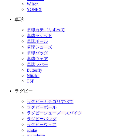
Wilson
YONEX
卓球
卓球カテゴリすべて
卓球ラケット
卓球ボール
卓球シューズ
卓球バッグ
卓球ウェア
卓球ラバー
Butterfly
Nittaku
TSP
ラグビー
ラグビーカテゴリすべて
ラグビーボール
ラグビーシューズ・スパイク
ラグビーバッグ
ラグビーウェア
adidas
canterbury