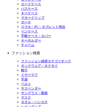
カードケース
パスケース
キーケース
マネークリップ
ポーチ
スマホ・PC・タブレット用品
ペンケース
手帳ケース・カバー
キーホルダー
チャーム
ファッション雑貨
ファッション雑貨カテゴリすべて
ネックウェア・ネクタイ
帽子
イヤーマフ
手袋
ベルト
サスペンダー
サングラス・眼鏡
マスク
タオル・ハンカチ
レイングッズ