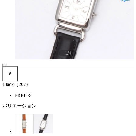
1
/
4
6
Black（267）
FREE
○
バリエーション