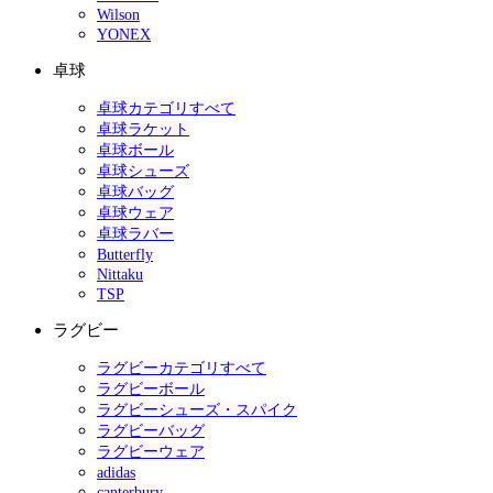
Wilson
YONEX
卓球
卓球カテゴリすべて
卓球ラケット
卓球ボール
卓球シューズ
卓球バッグ
卓球ウェア
卓球ラバー
Butterfly
Nittaku
TSP
ラグビー
ラグビーカテゴリすべて
ラグビーボール
ラグビーシューズ・スパイク
ラグビーバッグ
ラグビーウェア
adidas
canterbury