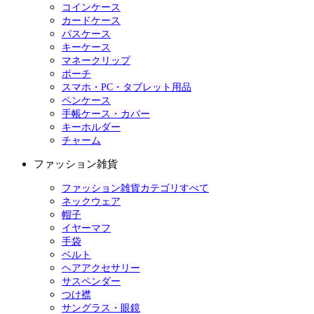
コインケース
カードケース
パスケース
キーケース
マネークリップ
ポーチ
スマホ・PC・タブレット用品
ペンケース
手帳ケース・カバー
キーホルダー
チャーム
ファッション雑貨
ファッション雑貨カテゴリすべて
ネックウェア
帽子
イヤーマフ
手袋
ベルト
ヘアアクセサリー
サスペンダー
つけ襟
サングラス・眼鏡