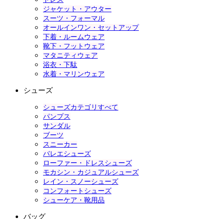
ジャケット・アウター
スーツ・フォーマル
オールインワン・セットアップ
下着・ルームウェア
靴下・フットウェア
マタニティウェア
浴衣・下駄
水着・マリンウェア
シューズ
シューズカテゴリすべて
パンプス
サンダル
ブーツ
スニーカー
バレエシューズ
ローファー・ドレスシューズ
モカシン・カジュアルシューズ
レイン・スノーシューズ
コンフォートシューズ
シューケア・靴用品
バッグ