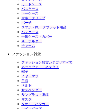
カードケース
パスケース
キーケース
マネークリップ
ポーチ
スマホ・PC・タブレット用品
ペンケース
手帳ケース・カバー
キーホルダー
チャーム
ファッション雑貨
ファッション雑貨カテゴリすべて
ネックウェア・ネクタイ
帽子
イヤーマフ
手袋
ベルト
サスペンダー
サングラス・眼鏡
マスク
タオル・ハンカチ
レイングッズ