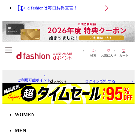
d fashionは毎日お得宣言!!
検索
お気に入り
カート
ご利用可能ポイント
ログイン/発行する
WOMEN
MEN