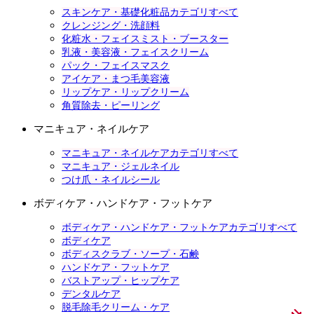
スキンケア・基礎化粧品カテゴリすべて
クレンジング・洗顔料
化粧水・フェイスミスト・ブースター
乳液・美容液・フェイスクリーム
パック・フェイスマスク
アイケア・まつ毛美容液
リップケア・リップクリーム
角質除去・ピーリング
マニキュア・ネイルケア
マニキュア・ネイルケアカテゴリすべて
マニキュア・ジェルネイル
つけ爪・ネイルシール
ボディケア・ハンドケア・フットケア
ボディケア・ハンドケア・フットケアカテゴリすべて
ボディケア
ボディスクラブ・ソープ・石鹸
ハンドケア・フットケア
バストアップ・ヒップケア
デンタルケア
脱毛除毛クリーム・ケア