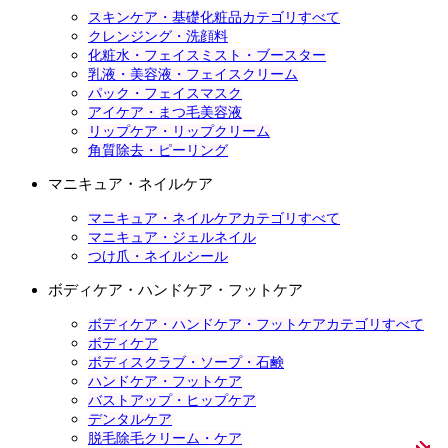
スキンケア・基礎化粧品カテゴリすべて
クレンジング・洗顔料
化粧水・フェイスミスト・ブースター
乳液・美容液・フェイスクリーム
パック・フェイスマスク
アイケア・まつ毛美容液
リップケア・リップクリーム
角質除去・ピーリング
マニキュア・ネイルケア
マニキュア・ネイルケアカテゴリすべて
マニキュア・ジェルネイル
つけ爪・ネイルシール
ボディケア・ハンドケア・フットケア
ボディケア・ハンドケア・フットケアカテゴリすべて
ボディケア
ボディスクラブ・ソープ・石鹸
ハンドケア・フットケア
バストアップ・ヒップケア
デンタルケア
脱毛除毛クリーム・ケア