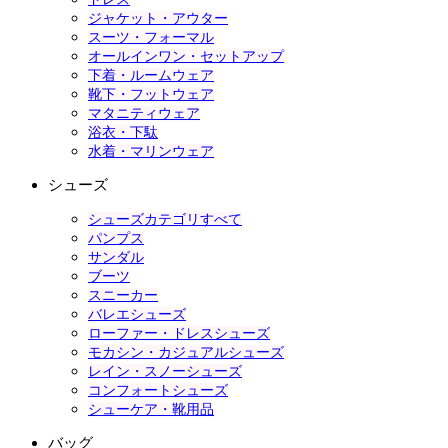
ジャケット・アウター
スーツ・フォーマル
オールインワン・セットアップ
下着・ルームウェア
靴下・フットウェア
マタニティウェア
浴衣・下駄
水着・マリンウェア
シューズ
シューズカテゴリすべて
パンプス
サンダル
ブーツ
スニーカー
バレエシューズ
ローファー・ドレスシューズ
モカシン・カジュアルシューズ
レイン・スノーシューズ
コンフォートシューズ
シューケア・靴用品
バッグ