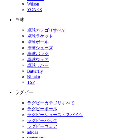
Wilson
YONEX
卓球
卓球カテゴリすべて
卓球ラケット
卓球ボール
卓球シューズ
卓球バッグ
卓球ウェア
卓球ラバー
Butterfly
Nittaku
TSP
ラグビー
ラグビーカテゴリすべて
ラグビーボール
ラグビーシューズ・スパイク
ラグビーバッグ
ラグビーウェア
adidas
canterbury