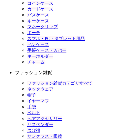
コインケース
カードケース
パスケース
キーケース
マネークリップ
ポーチ
スマホ・PC・タブレット用品
ペンケース
手帳ケース・カバー
キーホルダー
チャーム
ファッション雑貨
ファッション雑貨カテゴリすべて
ネックウェア
帽子
イヤーマフ
手袋
ベルト
ヘアアクセサリー
サスペンダー
つけ襟
サングラス・眼鏡