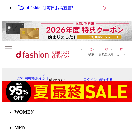
d fashionは毎日お得宣言!!
検索
お気に入り
カート
ご利用可能ポイント
ログイン/発行する
WOMEN
MEN