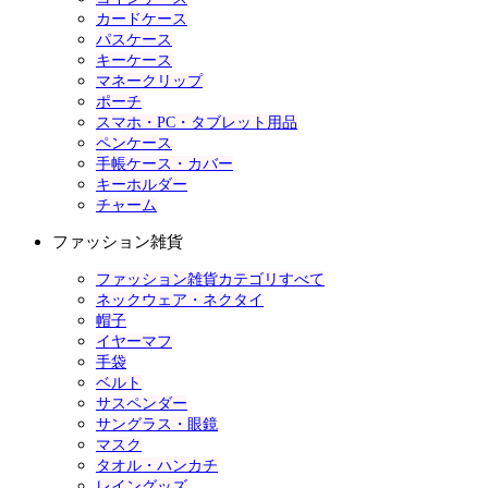
カードケース
パスケース
キーケース
マネークリップ
ポーチ
スマホ・PC・タブレット用品
ペンケース
手帳ケース・カバー
キーホルダー
チャーム
ファッション雑貨
ファッション雑貨カテゴリすべて
ネックウェア・ネクタイ
帽子
イヤーマフ
手袋
ベルト
サスペンダー
サングラス・眼鏡
マスク
タオル・ハンカチ
レイングッズ