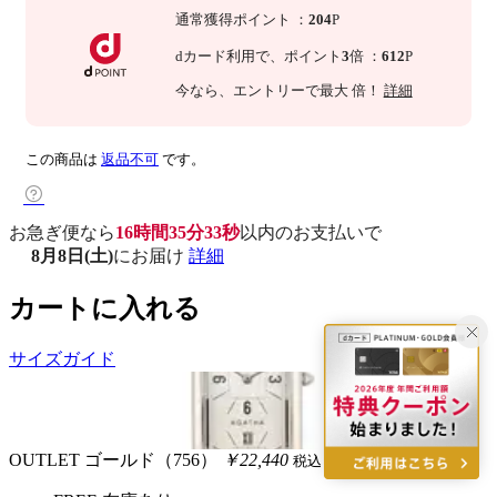
通常獲得ポイント
：
204
P
dカード利用で、
ポイント
3
倍
：
612
P
今なら
、エントリーで最大
倍！
詳細
この商品は
返品不可
です。
お急ぎ便なら
16時間35分32秒
以内
のお支払いで
8月8日(土)
にお届け
詳細
カートに入れる
サイズガイド
OUTLET
ゴールド（756）
￥22,440
税込