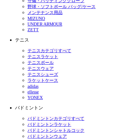
守備・バッティンググローブ
野球・ソフトボール バッグ/ケース
メンテナンス用品
MIZUNO
UNDER ARMOUR
ZETT
テニス
テニスカテゴリすべて
テニスラケット
テニスボール
テニスウェア
テニスシューズ
ラケットケース
adidas
ellesse
YONEX
バドミントン
バドミントンカテゴリすべて
バドミントンラケット
バドミントンシャトルコック
バドミントンウェア