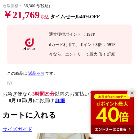
通常価格：
36,300円(税込)
￥21,769
タイムセール40%OFF
税込
通常獲得ポイント
：
197
P
dカード利用で、
ポイント
3
倍
：
591
P
今なら
、エントリーで最大
倍！
詳細
この商品は
返品不可
です。
お急ぎ便なら
3時間29分
以内
のお支払いで
8月10日(月)
にお届け
詳細
カートに入れる
サイズガイド