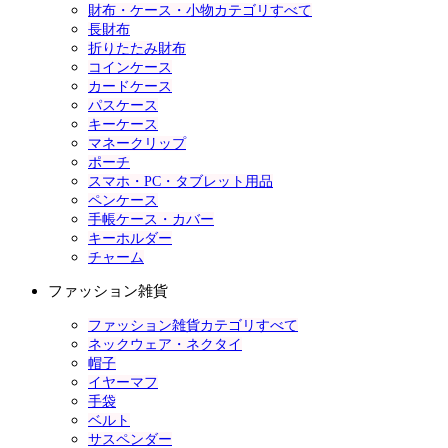
財布・ケース・小物カテゴリすべて
長財布
折りたたみ財布
コインケース
カードケース
パスケース
キーケース
マネークリップ
ポーチ
スマホ・PC・タブレット用品
ペンケース
手帳ケース・カバー
キーホルダー
チャーム
ファッション雑貨
ファッション雑貨カテゴリすべて
ネックウェア・ネクタイ
帽子
イヤーマフ
手袋
ベルト
サスペンダー