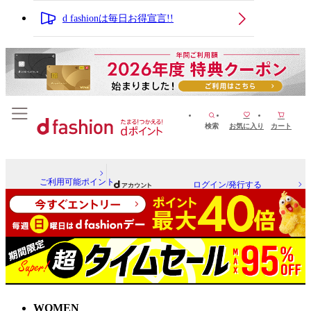
d fashionは毎日お得宣言!!
検索
お気に入り
カート
ご利用可能ポイント
ログイン/発行する
WOMEN