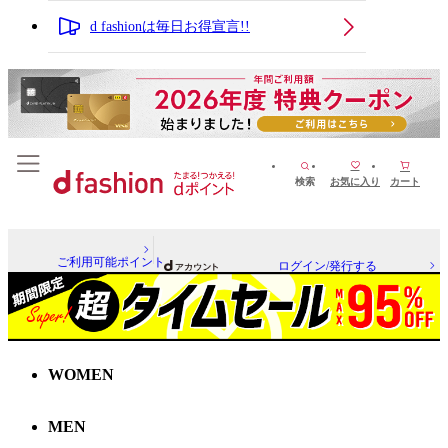
d fashionは毎日お得宣言!!
検索
お気に入り
カート
ご利用可能ポイント
ログイン/発行する
WOMEN
MEN