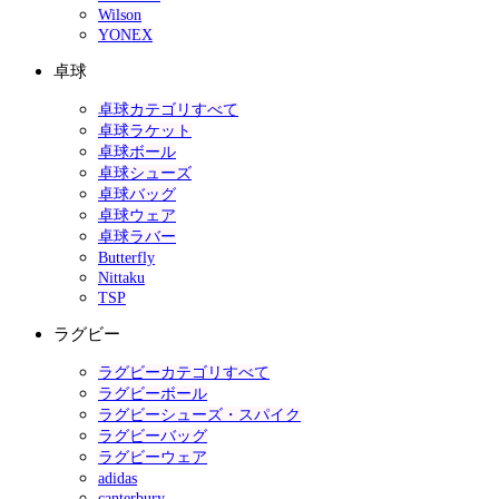
Wilson
YONEX
卓球
卓球カテゴリすべて
卓球ラケット
卓球ボール
卓球シューズ
卓球バッグ
卓球ウェア
卓球ラバー
Butterfly
Nittaku
TSP
ラグビー
ラグビーカテゴリすべて
ラグビーボール
ラグビーシューズ・スパイク
ラグビーバッグ
ラグビーウェア
adidas
canterbury