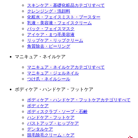
スキンケア・基礎化粧品カテゴリすべて
クレンジング・洗顔料
化粧水・フェイスミスト・ブースター
乳液・美容液・フェイスクリーム
パック・フェイスマスク
アイケア・まつ毛美容液
リップケア・リップクリーム
角質除去・ピーリング
マニキュア・ネイルケア
マニキュア・ネイルケアカテゴリすべて
マニキュア・ジェルネイル
つけ爪・ネイルシール
ボディケア・ハンドケア・フットケア
ボディケア・ハンドケア・フットケアカテゴリすべて
ボディケア
ボディスクラブ・ソープ・石鹸
ハンドケア・フットケア
バストアップ・ヒップケア
デンタルケア
脱毛除毛クリーム・ケア