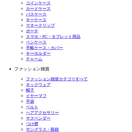
コインケース
カードケース
パスケース
キーケース
マネークリップ
ポーチ
スマホ・PC・タブレット用品
ペンケース
手帳ケース・カバー
キーホルダー
チャーム
ファッション雑貨
ファッション雑貨カテゴリすべて
ネックウェア
帽子
イヤーマフ
手袋
ベルト
ヘアアクセサリー
サスペンダー
つけ襟
サングラス・眼鏡