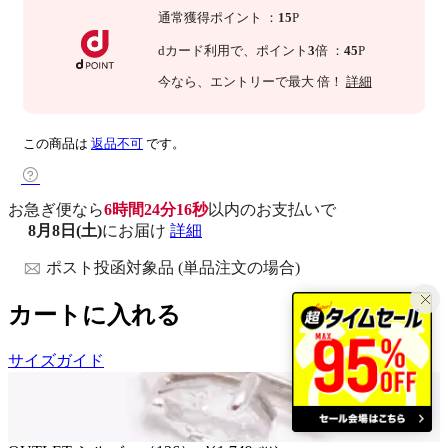
通常獲得ポイント
：
15
P
dカード利用で、
ポイント
3
倍
：
45
P
今なら
、エントリーで最大
倍！
詳細
この商品は
返品不可
です。
お急ぎ便なら
6時間24分15秒
以内
のお支払いで
8月8日(土)
にお届け
詳細
ポスト投函対象品 (単品注文の場合)
カートに入れる
サイズガイド