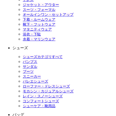
ジャケット・アウター
スーツ・フォーマル
オールインワン・セットアップ
下着・ルームウェア
靴下・フットウェア
マタニティウェア
浴衣・下駄
水着・マリンウェア
シューズ
シューズカテゴリすべて
パンプス
サンダル
ブーツ
スニーカー
バレエシューズ
ローファー・ドレスシューズ
モカシン・カジュアルシューズ
レイン・スノーシューズ
コンフォートシューズ
シューケア・靴用品
バッグ