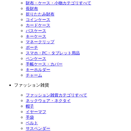
財布・ケース・小物カテゴリすべて
長財布
折りたたみ財布
コインケース
カードケース
パスケース
キーケース
マネークリップ
ポーチ
スマホ・PC・タブレット用品
ペンケース
手帳ケース・カバー
キーホルダー
チャーム
ファッション雑貨
ファッション雑貨カテゴリすべて
ネックウェア・ネクタイ
帽子
イヤーマフ
手袋
ベルト
サスペンダー