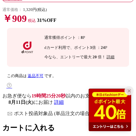
通常価格：
1,320円(税込)
￥909
31%OFF
税込
通常獲得ポイント
：
8
P
dカード利用で、
ポイント
3
倍
：
24
P
今なら
、エントリーで最大
20
倍！
詳細
この商品は
返品不可
です。
お急ぎ便なら
19時間25分19秒
以内
のお支払いで
8月11日(火)
にお届け
詳細
ポスト投函対象品 (単品注文の場合)
カートに入れる