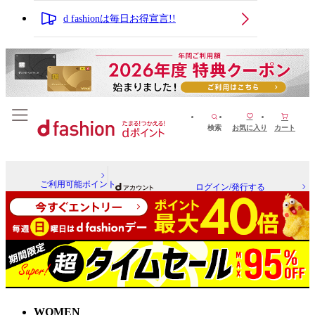
d fashionは毎日お得宣言!!
検索
お気に入り
カート
ご利用可能ポイント
ログイン/発行する
WOMEN