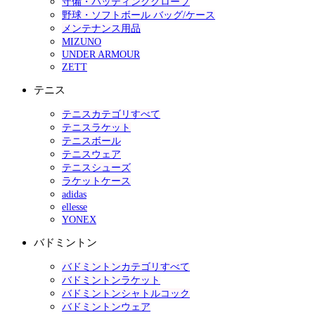
守備・バッティンググローブ
野球・ソフトボール バッグ/ケース
メンテナンス用品
MIZUNO
UNDER ARMOUR
ZETT
テニス
テニスカテゴリすべて
テニスラケット
テニスボール
テニスウェア
テニスシューズ
ラケットケース
adidas
ellesse
YONEX
バドミントン
バドミントンカテゴリすべて
バドミントンラケット
バドミントンシャトルコック
バドミントンウェア