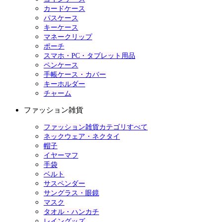
カードケース
パスケース
キーケース
マネークリップ
ポーチ
スマホ・PC・タブレット用品
ペンケース
手帳ケース・カバー
キーホルダー
チャーム
ファッション雑貨
ファッション雑貨カテゴリすべて
ネックウェア・ネクタイ
帽子
イヤーマフ
手袋
ベルト
サスペンダー
サングラス・眼鏡
マスク
タオル・ハンカチ
レイングッズ