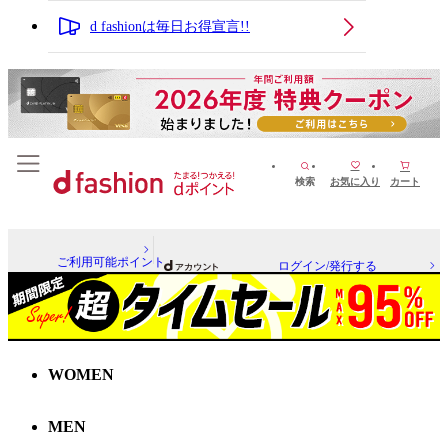
d fashionは毎日お得宣言!!
検索
お気に入り
カート
ご利用可能ポイント
ログイン/発行する
WOMEN
MEN