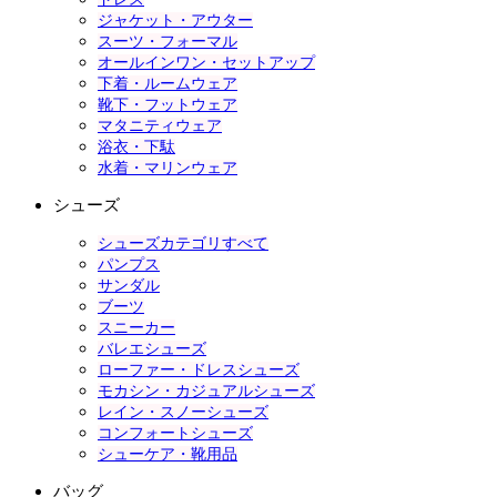
ジャケット・アウター
スーツ・フォーマル
オールインワン・セットアップ
下着・ルームウェア
靴下・フットウェア
マタニティウェア
浴衣・下駄
水着・マリンウェア
シューズ
シューズカテゴリすべて
パンプス
サンダル
ブーツ
スニーカー
バレエシューズ
ローファー・ドレスシューズ
モカシン・カジュアルシューズ
レイン・スノーシューズ
コンフォートシューズ
シューケア・靴用品
バッグ