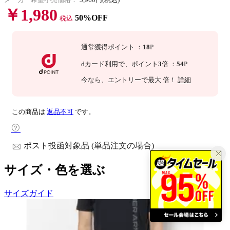
￥1,980
50%OFF
税込
通常獲得ポイント
：
18
P
dカード利用で、
ポイント
3
倍
：
54
P
今なら
、エントリーで最大
倍！
詳細
この商品は
返品不可
です。
ポスト投函対象品 (単品注文の場合)
サイズ・色を選ぶ
サイズガイド