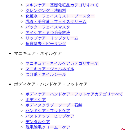
スキンケア・基礎化粧品カテゴリすべて
クレンジング・洗顔料
化粧水・フェイスミスト・ブースター
乳液・美容液・フェイスクリーム
パック・フェイスマスク
アイケア・まつ毛美容液
リップケア・リップクリーム
角質除去・ピーリング
マニキュア・ネイルケア
マニキュア・ネイルケアカテゴリすべて
マニキュア・ジェルネイル
つけ爪・ネイルシール
ボディケア・ハンドケア・フットケア
ボディケア・ハンドケア・フットケアカテゴリすべて
ボディケア
ボディスクラブ・ソープ・石鹸
ハンドケア・フットケア
バストアップ・ヒップケア
デンタルケア
脱毛除毛クリーム・ケア