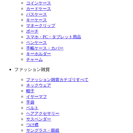
コインケース
カードケース
パスケース
キーケース
マネークリップ
ポーチ
スマホ・PC・タブレット用品
ペンケース
手帳ケース・カバー
キーホルダー
チャーム
ファッション雑貨
ファッション雑貨カテゴリすべて
ネックウェア
帽子
イヤーマフ
手袋
ベルト
ヘアアクセサリー
サスペンダー
つけ襟
サングラス・眼鏡