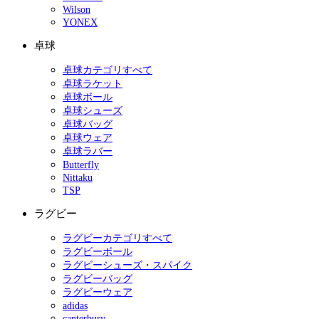
Wilson
YONEX
卓球
卓球カテゴリすべて
卓球ラケット
卓球ボール
卓球シューズ
卓球バッグ
卓球ウェア
卓球ラバー
Butterfly
Nittaku
TSP
ラグビー
ラグビーカテゴリすべて
ラグビーボール
ラグビーシューズ・スパイク
ラグビーバッグ
ラグビーウェア
adidas
canterbury