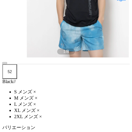
1
/
8
52
Black//
S メンズ
×
M メンズ
×
L メンズ
×
XL メンズ
×
2XL メンズ
×
バリエーション