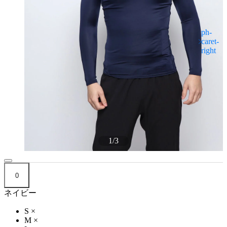
1
/
3
0
ネイビー
S
×
M
×