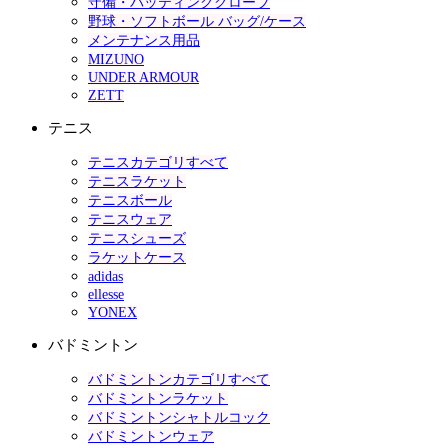
守備・バッティンググローブ
野球・ソフトボール バッグ/ケース
メンテナンス用品
MIZUNO
UNDER ARMOUR
ZETT
テニス
テニスカテゴリすべて
テニスラケット
テニスボール
テニスウェア
テニスシューズ
ラケットケース
adidas
ellesse
YONEX
バドミントン
バドミントンカテゴリすべて
バドミントンラケット
バドミントンシャトルコック
バドミントンウェア