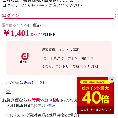
ログインしてからカートに入れてください。
ログイン
通常価格：
2,545円(税込)
￥1,401
44%OFF
税込
通常獲得ポイント
：
12
P
dカード利用で、
ポイント
3
倍
：
36
P
今なら
、エントリーで最大
倍！
詳細
この商品は
返品不可
です。
お急ぎ便なら
12時間55分50秒
以内
のお支払いで
8月10日(月)
にお届け
詳細
ポスト投函対象品 (単品注文の場合)