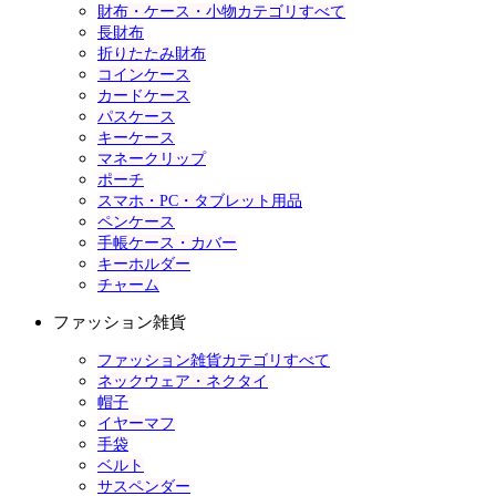
財布・ケース・小物カテゴリすべて
長財布
折りたたみ財布
コインケース
カードケース
パスケース
キーケース
マネークリップ
ポーチ
スマホ・PC・タブレット用品
ペンケース
手帳ケース・カバー
キーホルダー
チャーム
ファッション雑貨
ファッション雑貨カテゴリすべて
ネックウェア・ネクタイ
帽子
イヤーマフ
手袋
ベルト
サスペンダー