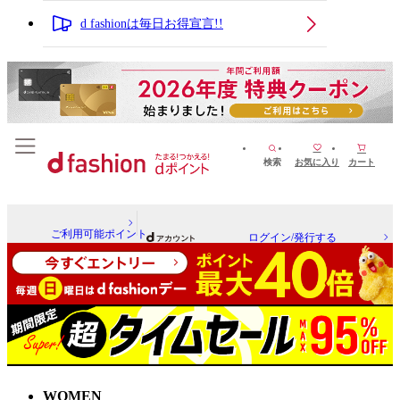
d fashionは毎日お得宣言!!
検索
お気に入り
カート
ご利用可能ポイント
ログイン/発行する
WOMEN