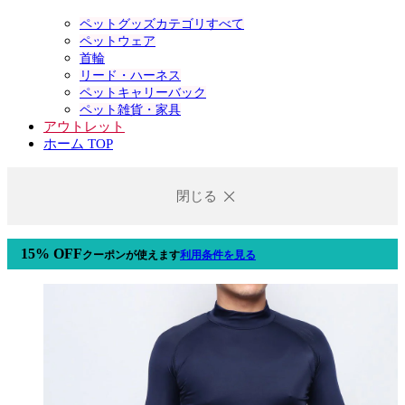
ペットグッズカテゴリすべて
ペットウェア
首輪
リード・ハーネス
ペットキャリーバック
ペット雑貨・家具
アウトレット
ホーム TOP
閉じる
15% OFF
クーポン
が使えます
利用条件を見る