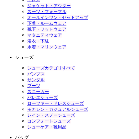
ジャケット・アウター
スーツ・フォーマル
オールインワン・セットアップ
下着・ルームウェア
靴下・フットウェア
マタニティウェア
浴衣・下駄
水着・マリンウェア
シューズ
シューズカテゴリすべて
パンプス
サンダル
ブーツ
スニーカー
バレエシューズ
ローファー・ドレスシューズ
モカシン・カジュアルシューズ
レイン・スノーシューズ
コンフォートシューズ
シューケア・靴用品
バッグ