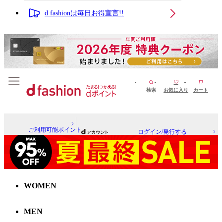
d fashionは毎日お得宣言!!
検索
お気に入り
カート
ご利用可能ポイント
ログイン/発行する
WOMEN
MEN