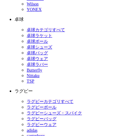
Wilson
YONEX
卓球
卓球カテゴリすべて
卓球ラケット
卓球ボール
卓球シューズ
卓球バッグ
卓球ウェア
卓球ラバー
Butterfly
Nittaku
TSP
ラグビー
ラグビーカテゴリすべて
ラグビーボール
ラグビーシューズ・スパイク
ラグビーバッグ
ラグビーウェア
adidas
canterbury