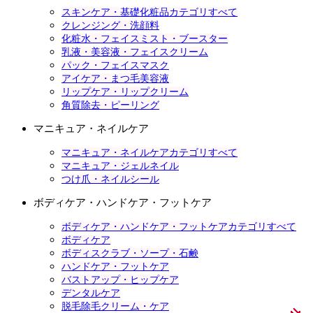
スキンケア・基礎化粧品カテゴリすべて
クレンジング・洗顔料
化粧水・フェイスミスト・ブースター
乳液・美容液・フェイスクリーム
パック・フェイスマスク
アイケア・まつ毛美容液
リップケア・リップクリーム
角質除去・ピーリング
マニキュア・ネイルケア
マニキュア・ネイルケアカテゴリすべて
マニキュア・ジェルネイル
つけ爪・ネイルシール
ボディケア・ハンドケア・フットケア
ボディケア・ハンドケア・フットケアカテゴリすべて
ボディケア
ボディスクラブ・ソープ・石鹸
ハンドケア・フットケア
バストアップ・ヒップケア
デンタルケア
脱毛除毛クリーム・ケア