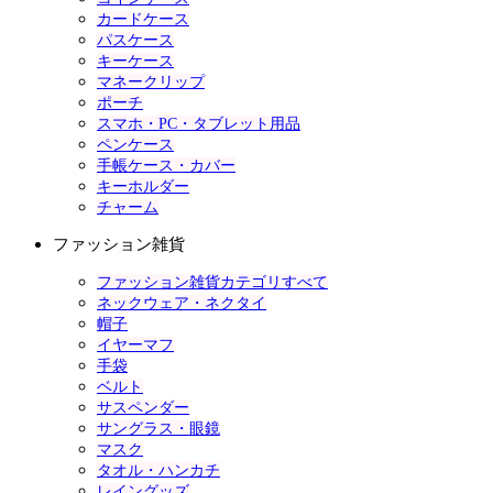
カードケース
パスケース
キーケース
マネークリップ
ポーチ
スマホ・PC・タブレット用品
ペンケース
手帳ケース・カバー
キーホルダー
チャーム
ファッション雑貨
ファッション雑貨カテゴリすべて
ネックウェア・ネクタイ
帽子
イヤーマフ
手袋
ベルト
サスペンダー
サングラス・眼鏡
マスク
タオル・ハンカチ
レイングッズ