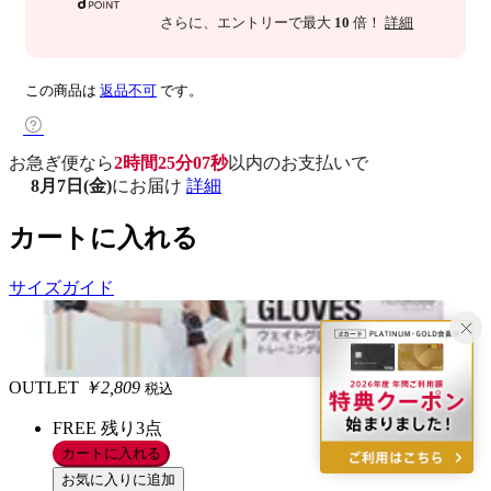
さらに
、エントリーで最大
10
倍！
詳細
この商品は
返品不可
です。
お急ぎ便なら
2時間25分06秒
以内
のお支払いで
8月7日(金)
にお届け
詳細
カートに入れる
サイズガイド
OUTLET
￥2,809
税込
FREE
残り3点
カートに入れる
お気に入りに追加