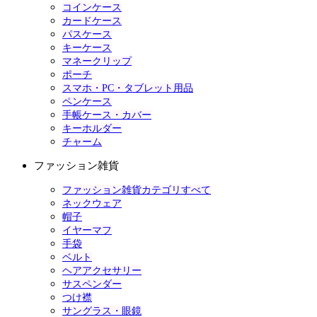
コインケース
カードケース
パスケース
キーケース
マネークリップ
ポーチ
スマホ・PC・タブレット用品
ペンケース
手帳ケース・カバー
キーホルダー
チャーム
ファッション雑貨
ファッション雑貨カテゴリすべて
ネックウェア
帽子
イヤーマフ
手袋
ベルト
ヘアアクセサリー
サスペンダー
つけ襟
サングラス・眼鏡