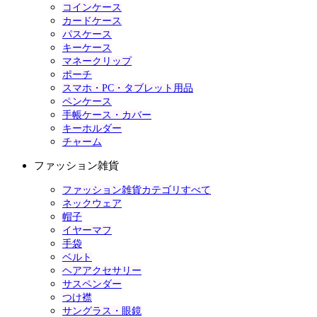
コインケース
カードケース
パスケース
キーケース
マネークリップ
ポーチ
スマホ・PC・タブレット用品
ペンケース
手帳ケース・カバー
キーホルダー
チャーム
ファッション雑貨
ファッション雑貨カテゴリすべて
ネックウェア
帽子
イヤーマフ
手袋
ベルト
ヘアアクセサリー
サスペンダー
つけ襟
サングラス・眼鏡