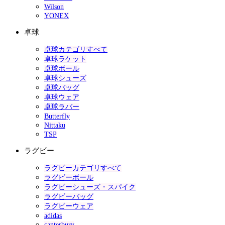
Wilson
YONEX
卓球
卓球カテゴリすべて
卓球ラケット
卓球ボール
卓球シューズ
卓球バッグ
卓球ウェア
卓球ラバー
Butterfly
Nittaku
TSP
ラグビー
ラグビーカテゴリすべて
ラグビーボール
ラグビーシューズ・スパイク
ラグビーバッグ
ラグビーウェア
adidas
canterbury