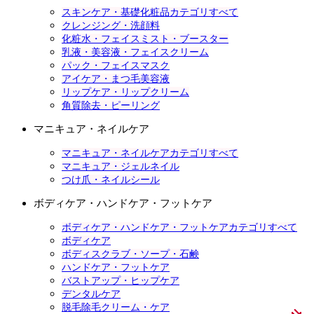
スキンケア・基礎化粧品カテゴリすべて
クレンジング・洗顔料
化粧水・フェイスミスト・ブースター
乳液・美容液・フェイスクリーム
パック・フェイスマスク
アイケア・まつ毛美容液
リップケア・リップクリーム
角質除去・ピーリング
マニキュア・ネイルケア
マニキュア・ネイルケアカテゴリすべて
マニキュア・ジェルネイル
つけ爪・ネイルシール
ボディケア・ハンドケア・フットケア
ボディケア・ハンドケア・フットケアカテゴリすべて
ボディケア
ボディスクラブ・ソープ・石鹸
ハンドケア・フットケア
バストアップ・ヒップケア
デンタルケア
脱毛除毛クリーム・ケア