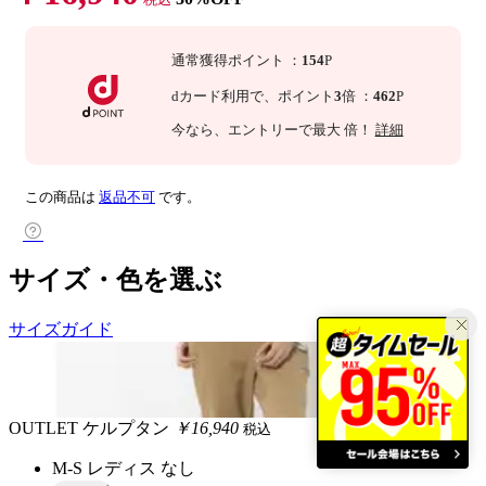
通常獲得ポイント
：
154
P
dカード利用で、
ポイント
3
倍
：
462
P
今なら
、エントリーで最大
倍！
詳細
この商品は
返品不可
です。
サイズ・色を選ぶ
サイズガイド
OUTLET
ケルプタン
￥16,940
税込
M-S レディス
なし