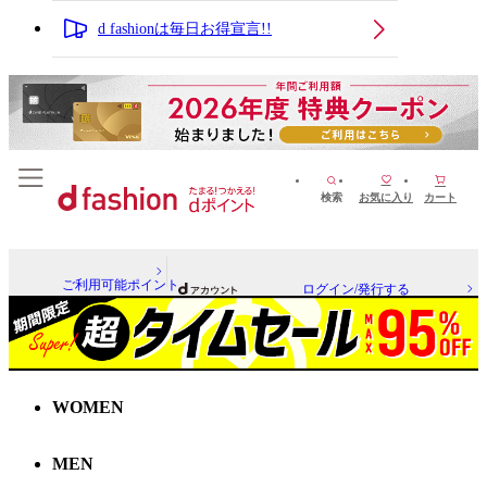
d fashionは毎日お得宣言!!
検索
お気に入り
カート
ご利用可能ポイント
ログイン/発行する
WOMEN
MEN