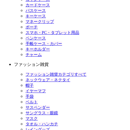
カードケース
パスケース
キーケース
マネークリップ
ポーチ
スマホ・PC・タブレット用品
ペンケース
手帳ケース・カバー
キーホルダー
チャーム
ファッション雑貨
ファッション雑貨カテゴリすべて
ネックウェア・ネクタイ
帽子
イヤーマフ
手袋
ベルト
サスペンダー
サングラス・眼鏡
マスク
タオル・ハンカチ
レイングッズ