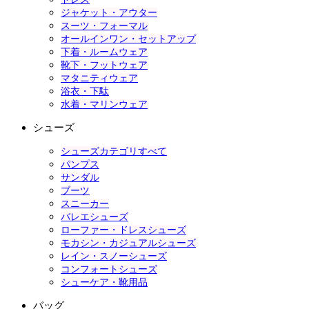
ジャケット・アウター
スーツ・フォーマル
オールインワン・セットアップ
下着・ルームウェア
靴下・フットウェア
マタニティウェア
浴衣・下駄
水着・マリンウェア
シューズ
シューズカテゴリすべて
パンプス
サンダル
ブーツ
スニーカー
バレエシューズ
ローファー・ドレスシューズ
モカシン・カジュアルシューズ
レイン・スノーシューズ
コンフォートシューズ
シューケア・靴用品
バッグ