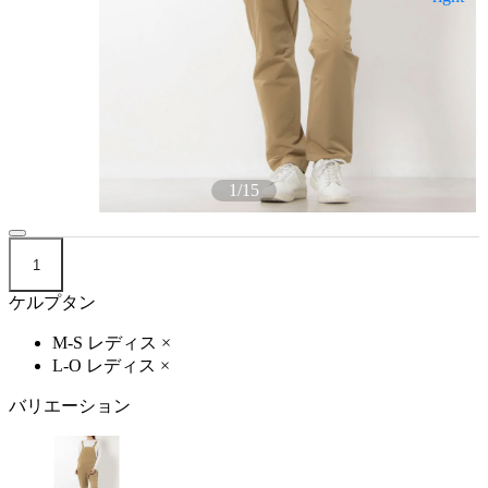
1
/
15
1
ケルプタン
M-S レディス
×
L-O レディス
×
バリエーション