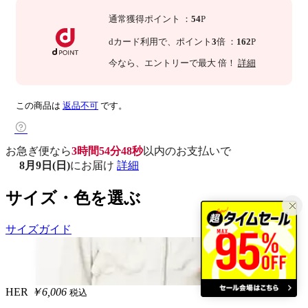
通常獲得ポイント
：
54
P
dカード利用で、
ポイント
3
倍
：
162
P
今なら
、エントリーで最大
倍！
詳細
この商品は
返品不可
です。
お急ぎ便なら
3時間54分47秒
以内
のお支払いで
8月9日(日)
にお届け
詳細
サイズ・色を選ぶ
サイズガイド
HER
￥6,006
税込