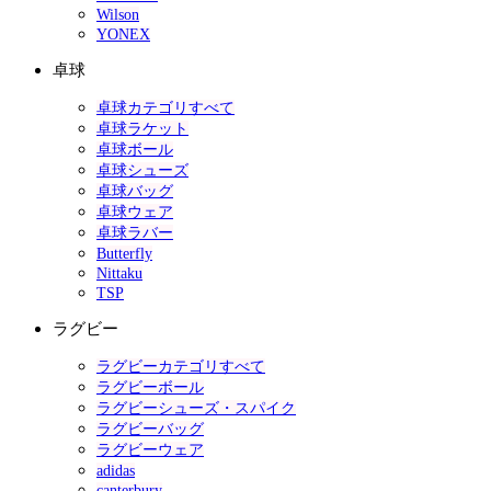
Wilson
YONEX
卓球
卓球カテゴリすべて
卓球ラケット
卓球ボール
卓球シューズ
卓球バッグ
卓球ウェア
卓球ラバー
Butterfly
Nittaku
TSP
ラグビー
ラグビーカテゴリすべて
ラグビーボール
ラグビーシューズ・スパイク
ラグビーバッグ
ラグビーウェア
adidas
canterbury