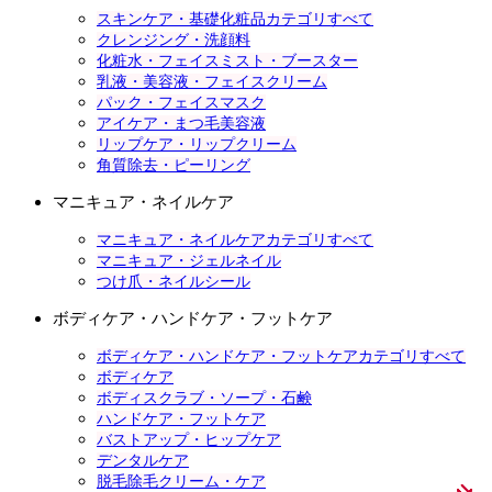
スキンケア・基礎化粧品カテゴリすべて
クレンジング・洗顔料
化粧水・フェイスミスト・ブースター
乳液・美容液・フェイスクリーム
パック・フェイスマスク
アイケア・まつ毛美容液
リップケア・リップクリーム
角質除去・ピーリング
マニキュア・ネイルケア
マニキュア・ネイルケアカテゴリすべて
マニキュア・ジェルネイル
つけ爪・ネイルシール
ボディケア・ハンドケア・フットケア
ボディケア・ハンドケア・フットケアカテゴリすべて
ボディケア
ボディスクラブ・ソープ・石鹸
ハンドケア・フットケア
バストアップ・ヒップケア
デンタルケア
脱毛除毛クリーム・ケア