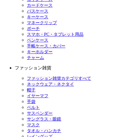
カードケース
パスケース
キーケース
マネークリップ
ポーチ
スマホ・PC・タブレット用品
ペンケース
手帳ケース・カバー
キーホルダー
チャーム
ファッション雑貨
ファッション雑貨カテゴリすべて
ネックウェア・ネクタイ
帽子
イヤーマフ
手袋
ベルト
サスペンダー
サングラス・眼鏡
マスク
タオル・ハンカチ
レイングッズ