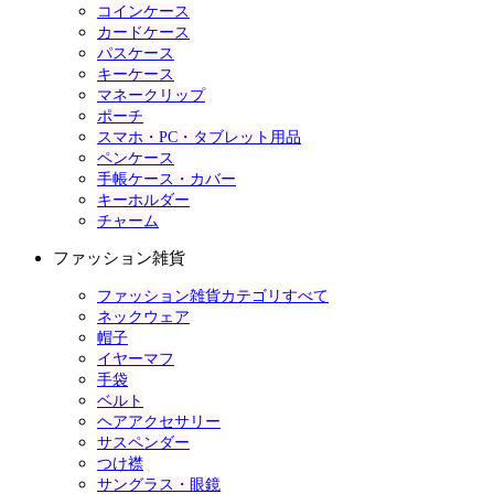
コインケース
カードケース
パスケース
キーケース
マネークリップ
ポーチ
スマホ・PC・タブレット用品
ペンケース
手帳ケース・カバー
キーホルダー
チャーム
ファッション雑貨
ファッション雑貨カテゴリすべて
ネックウェア
帽子
イヤーマフ
手袋
ベルト
ヘアアクセサリー
サスペンダー
つけ襟
サングラス・眼鏡