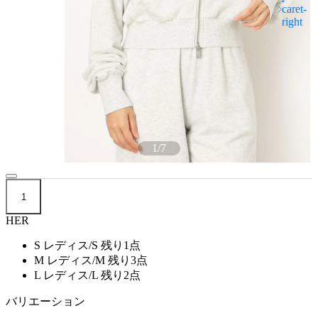
1
/
7
1
HER
S レディス/S
残り1点
M レディス/M
残り3点
L レディス/L
残り2点
バリエーション