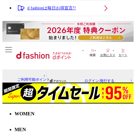
d fashionは毎日お得宣言!!
検索
お気に入り
カート
ご利用可能ポイント
ログイン/発行する
WOMEN
MEN