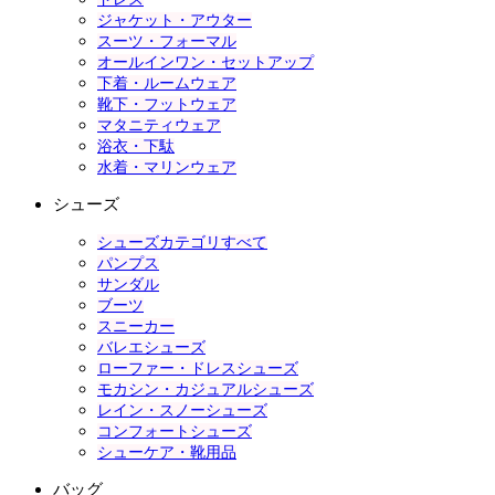
ジャケット・アウター
スーツ・フォーマル
オールインワン・セットアップ
下着・ルームウェア
靴下・フットウェア
マタニティウェア
浴衣・下駄
水着・マリンウェア
シューズ
シューズカテゴリすべて
パンプス
サンダル
ブーツ
スニーカー
バレエシューズ
ローファー・ドレスシューズ
モカシン・カジュアルシューズ
レイン・スノーシューズ
コンフォートシューズ
シューケア・靴用品
バッグ