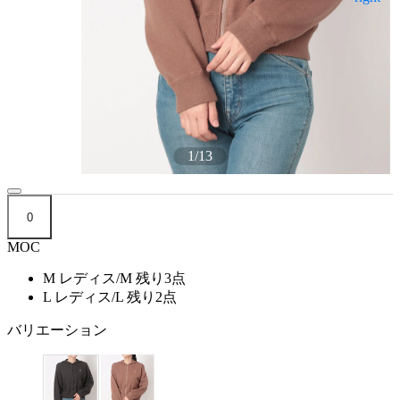
1
/
13
0
MOC
M レディス/M
残り3点
L レディス/L
残り2点
バリエーション