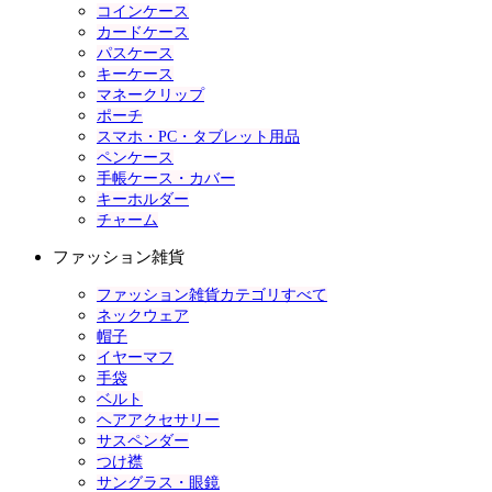
コインケース
カードケース
パスケース
キーケース
マネークリップ
ポーチ
スマホ・PC・タブレット用品
ペンケース
手帳ケース・カバー
キーホルダー
チャーム
ファッション雑貨
ファッション雑貨カテゴリすべて
ネックウェア
帽子
イヤーマフ
手袋
ベルト
ヘアアクセサリー
サスペンダー
つけ襟
サングラス・眼鏡