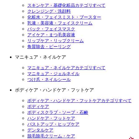
スキンケア・基礎化粧品カテゴリすべて
クレンジング・洗顔料
化粧水・フェイスミスト・ブースター
乳液・美容液・フェイスクリーム
パック・フェイスマスク
アイケア・まつ毛美容液
リップケア・リップクリーム
角質除去・ピーリング
マニキュア・ネイルケア
マニキュア・ネイルケアカテゴリすべて
マニキュア・ジェルネイル
つけ爪・ネイルシール
ボディケア・ハンドケア・フットケア
ボディケア・ハンドケア・フットケアカテゴリすべて
ボディケア
ボディスクラブ・ソープ・石鹸
ハンドケア・フットケア
バストアップ・ヒップケア
デンタルケア
脱毛除毛クリーム・ケア