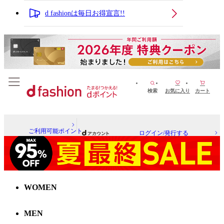
d fashionは毎日お得宣言!!
検索
お気に入り
カート
ご利用可能ポイント
ログイン/発行する
WOMEN
MEN