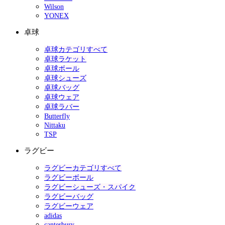
Wilson
YONEX
卓球
卓球カテゴリすべて
卓球ラケット
卓球ボール
卓球シューズ
卓球バッグ
卓球ウェア
卓球ラバー
Butterfly
Nittaku
TSP
ラグビー
ラグビーカテゴリすべて
ラグビーボール
ラグビーシューズ・スパイク
ラグビーバッグ
ラグビーウェア
adidas
canterbury