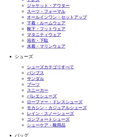
ジャケット・アウター
スーツ・フォーマル
オールインワン・セットアップ
下着・ルームウェア
靴下・フットウェア
マタニティウェア
浴衣・下駄
水着・マリンウェア
シューズ
シューズカテゴリすべて
パンプス
サンダル
ブーツ
スニーカー
バレエシューズ
ローファー・ドレスシューズ
モカシン・カジュアルシューズ
レイン・スノーシューズ
コンフォートシューズ
シューケア・靴用品
バッグ