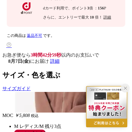
dカード利用で、
ポイント
3
倍
：
156
P
さらに
、エントリーで最大
10
倍！
詳細
この商品は
返品不可
です。
お急ぎ便なら
3時間42分58秒
以内
のお支払いで
8月7日(金)
にお届け
詳細
サイズ・色を選ぶ
サイズガイド
MOC
￥5,808
税込
M レディス/M
残り3点