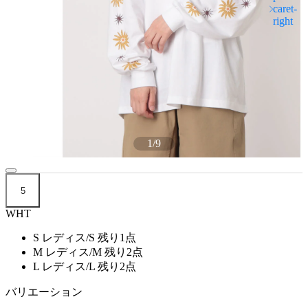
1
/
9
5
WHT
S レディス/S
残り1点
M レディス/M
残り2点
L レディス/L
残り2点
バリエーション