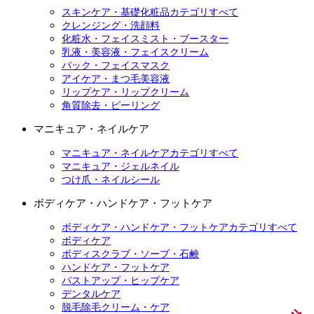
スキンケア・基礎化粧品カテゴリすべて
クレンジング・洗顔料
化粧水・フェイスミスト・ブースター
乳液・美容液・フェイスクリーム
パック・フェイスマスク
アイケア・まつ毛美容液
リップケア・リップクリーム
角質除去・ピーリング
マニキュア・ネイルケア
マニキュア・ネイルケアカテゴリすべて
マニキュア・ジェルネイル
つけ爪・ネイルシール
ボディケア・ハンドケア・フットケア
ボディケア・ハンドケア・フットケアカテゴリすべて
ボディケア
ボディスクラブ・ソープ・石鹸
ハンドケア・フットケア
バストアップ・ヒップケア
デンタルケア
脱毛除毛クリーム・ケア