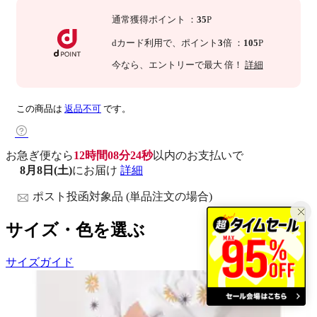
通常獲得ポイント
：
35
P
dカード利用で、
ポイント
3
倍
：
105
P
今なら
、エントリーで最大
倍！
詳細
この商品は
返品不可
です。
お急ぎ便なら
12時間08分23秒
以内
のお支払いで
8月8日(土)
にお届け
詳細
ポスト投函対象品 (単品注文の場合)
サイズ・色を選ぶ
サイズガイド