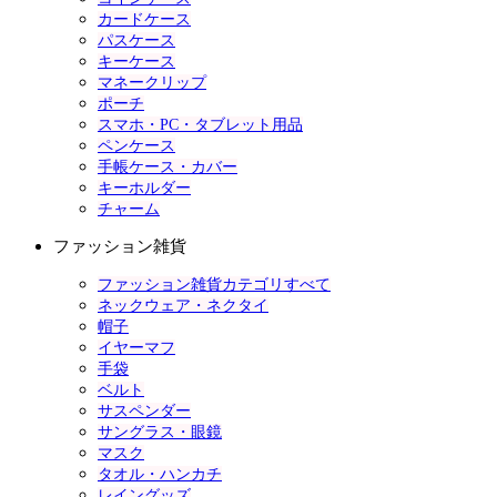
カードケース
パスケース
キーケース
マネークリップ
ポーチ
スマホ・PC・タブレット用品
ペンケース
手帳ケース・カバー
キーホルダー
チャーム
ファッション雑貨
ファッション雑貨カテゴリすべて
ネックウェア・ネクタイ
帽子
イヤーマフ
手袋
ベルト
サスペンダー
サングラス・眼鏡
マスク
タオル・ハンカチ
レイングッズ