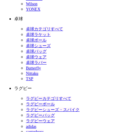
Wilson
YONEX
卓球
卓球カテゴリすべて
卓球ラケット
卓球ボール
卓球シューズ
卓球バッグ
卓球ウェア
卓球ラバー
Butterfly
Nittaku
TSP
ラグビー
ラグビーカテゴリすべて
ラグビーボール
ラグビーシューズ・スパイク
ラグビーバッグ
ラグビーウェア
adidas
canterbury