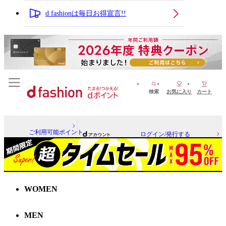
d fashionは毎日お得宣言!!
検索
お気に入り
カート
ご利用可能ポイント
ログイン/発行する
WOMEN
MEN