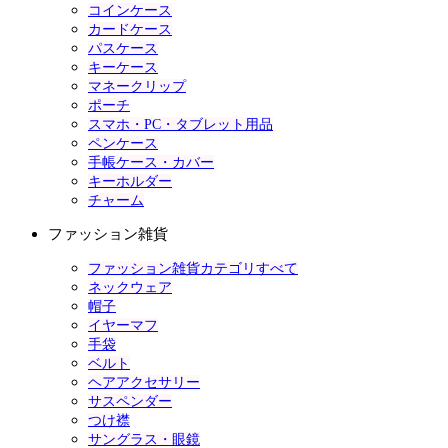
コインケース
カードケース
パスケース
キーケース
マネークリップ
ポーチ
スマホ・PC・タブレット用品
ペンケース
手帳ケース・カバー
キーホルダー
チャーム
ファッション雑貨
ファッション雑貨カテゴリすべて
ネックウェア
帽子
イヤーマフ
手袋
ベルト
ヘアアクセサリー
サスペンダー
つけ襟
サングラス・眼鏡