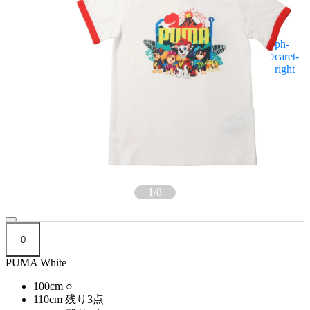
1
/
8
0
PUMA White
100cm
○
110cm
残り3点