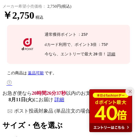
メーカー希望小売価格：
2,750円(税込)
￥2,750
税込
通常獲得ポイント
：
25
P
dカード利用で、
ポイント
3
倍
：
75
P
今なら
、エントリーで最大
20
倍！
詳細
この商品は
返品可能
です。
お急ぎ便なら
20時間26分36秒
以内
のお支払いで
8月11日(火)
にお届け
詳細
ポスト投函対象品 (単品注文の場合)
サイズ・色を選ぶ