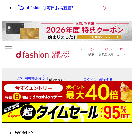
d fashionは毎日お得宣言!!
検索
お気に入り
カート
ご利用可能ポイント
ログイン/発行する
WOMEN