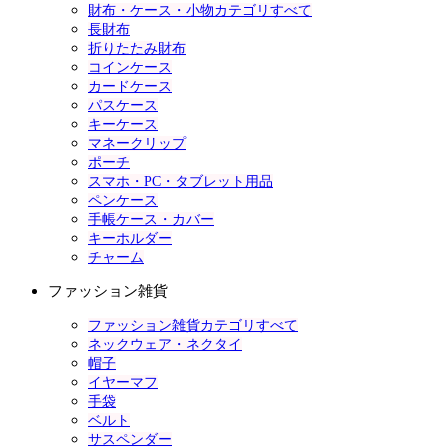
財布・ケース・小物カテゴリすべて
長財布
折りたたみ財布
コインケース
カードケース
パスケース
キーケース
マネークリップ
ポーチ
スマホ・PC・タブレット用品
ペンケース
手帳ケース・カバー
キーホルダー
チャーム
ファッション雑貨
ファッション雑貨カテゴリすべて
ネックウェア・ネクタイ
帽子
イヤーマフ
手袋
ベルト
サスペンダー