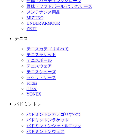
守備・バッティンググローブ
野球・ソフトボール バッグ/ケース
メンテナンス用品
MIZUNO
UNDER ARMOUR
ZETT
テニス
テニスカテゴリすべて
テニスラケット
テニスボール
テニスウェア
テニスシューズ
ラケットケース
adidas
ellesse
YONEX
バドミントン
バドミントンカテゴリすべて
バドミントンラケット
バドミントンシャトルコック
バドミントンウェア