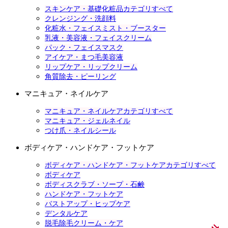
スキンケア・基礎化粧品カテゴリすべて
クレンジング・洗顔料
化粧水・フェイスミスト・ブースター
乳液・美容液・フェイスクリーム
パック・フェイスマスク
アイケア・まつ毛美容液
リップケア・リップクリーム
角質除去・ピーリング
マニキュア・ネイルケア
マニキュア・ネイルケアカテゴリすべて
マニキュア・ジェルネイル
つけ爪・ネイルシール
ボディケア・ハンドケア・フットケア
ボディケア・ハンドケア・フットケアカテゴリすべて
ボディケア
ボディスクラブ・ソープ・石鹸
ハンドケア・フットケア
バストアップ・ヒップケア
デンタルケア
脱毛除毛クリーム・ケア