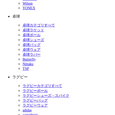
Wilson
YONEX
卓球
卓球カテゴリすべて
卓球ラケット
卓球ボール
卓球シューズ
卓球バッグ
卓球ウェア
卓球ラバー
Butterfly
Nittaku
TSP
ラグビー
ラグビーカテゴリすべて
ラグビーボール
ラグビーシューズ・スパイク
ラグビーバッグ
ラグビーウェア
adidas
canterbury