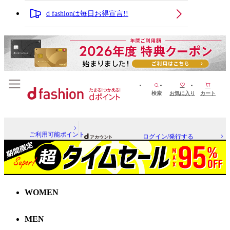
d fashionは毎日お得宣言!!
検索
お気に入り
カート
ご利用可能ポイント
ログイン/発行する
WOMEN
MEN