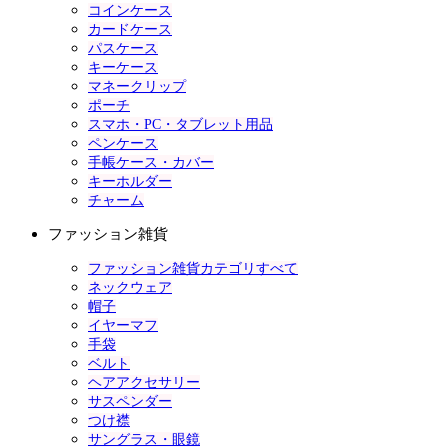
コインケース
カードケース
パスケース
キーケース
マネークリップ
ポーチ
スマホ・PC・タブレット用品
ペンケース
手帳ケース・カバー
キーホルダー
チャーム
ファッション雑貨
ファッション雑貨カテゴリすべて
ネックウェア
帽子
イヤーマフ
手袋
ベルト
ヘアアクセサリー
サスペンダー
つけ襟
サングラス・眼鏡