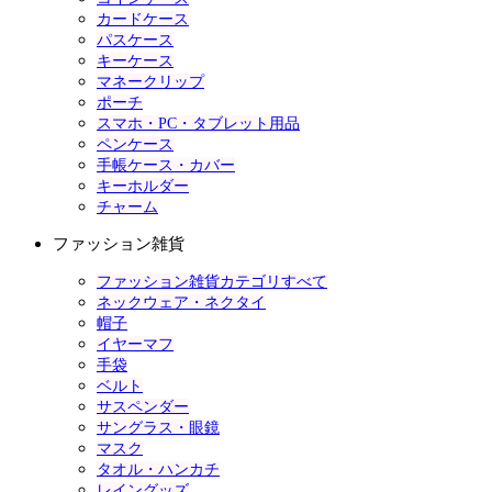
カードケース
パスケース
キーケース
マネークリップ
ポーチ
スマホ・PC・タブレット用品
ペンケース
手帳ケース・カバー
キーホルダー
チャーム
ファッション雑貨
ファッション雑貨カテゴリすべて
ネックウェア・ネクタイ
帽子
イヤーマフ
手袋
ベルト
サスペンダー
サングラス・眼鏡
マスク
タオル・ハンカチ
レイングッズ