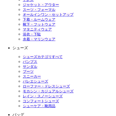
ジャケット・アウター
スーツ・フォーマル
オールインワン・セットアップ
下着・ルームウェア
靴下・フットウェア
マタニティウェア
浴衣・下駄
水着・マリンウェア
シューズ
シューズカテゴリすべて
パンプス
サンダル
ブーツ
スニーカー
バレエシューズ
ローファー・ドレスシューズ
モカシン・カジュアルシューズ
レイン・スノーシューズ
コンフォートシューズ
シューケア・靴用品
バッグ