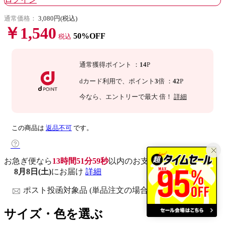
通常価格：
3,080円(税込)
￥1,540
50%OFF
税込
通常獲得ポイント
：
14
P
dカード利用で、
ポイント
3
倍
：
42
P
今なら
、エントリーで最大
倍！
詳細
この商品は
返品不可
です。
お急ぎ便なら
13時間51分59秒
以内
のお支払いで
8月8日(土)
にお届け
詳細
ポスト投函対象品 (単品注文の場合)
サイズ・色を選ぶ