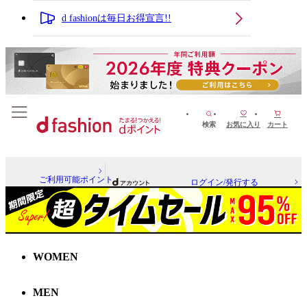
d fashionは毎日お得宣言!!
検索
お気に入り
カート
ご利用可能ポイント
ログイン/発行する
WOMEN
MEN