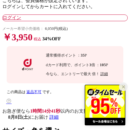
こちらは、会員価格が設定されています。
ログインしてからカートに入れてください。
ログイン
メーカー希望小売価格：
6,050円(税込)
￥3,950
34%OFF
税込
通常獲得ポイント
：
35
P
dカード利用で、
ポイント
3
倍
：
105
P
今なら
、エントリーで最大
倍！
詳細
この商品は
返品不可
です。
お急ぎ便なら
1時間14分40秒
以内
のお支払いで
8月8日(土)
にお届け
詳細