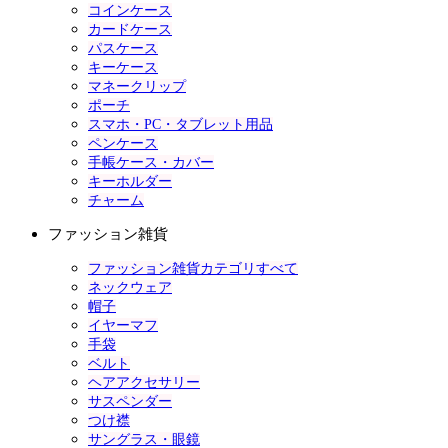
コインケース
カードケース
パスケース
キーケース
マネークリップ
ポーチ
スマホ・PC・タブレット用品
ペンケース
手帳ケース・カバー
キーホルダー
チャーム
ファッション雑貨
ファッション雑貨カテゴリすべて
ネックウェア
帽子
イヤーマフ
手袋
ベルト
ヘアアクセサリー
サスペンダー
つけ襟
サングラス・眼鏡