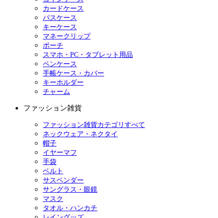
カードケース
パスケース
キーケース
マネークリップ
ポーチ
スマホ・PC・タブレット用品
ペンケース
手帳ケース・カバー
キーホルダー
チャーム
ファッション雑貨
ファッション雑貨カテゴリすべて
ネックウェア・ネクタイ
帽子
イヤーマフ
手袋
ベルト
サスペンダー
サングラス・眼鏡
マスク
タオル・ハンカチ
レイングッズ