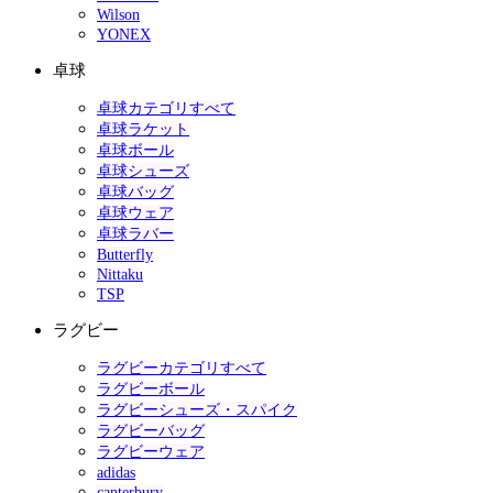
Wilson
YONEX
卓球
卓球カテゴリすべて
卓球ラケット
卓球ボール
卓球シューズ
卓球バッグ
卓球ウェア
卓球ラバー
Butterfly
Nittaku
TSP
ラグビー
ラグビーカテゴリすべて
ラグビーボール
ラグビーシューズ・スパイク
ラグビーバッグ
ラグビーウェア
adidas
canterbury