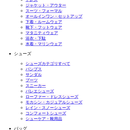
ジャケット・アウター
スーツ・フォーマル
オールインワン・セットアップ
下着・ルームウェア
靴下・フットウェア
マタニティウェア
浴衣・下駄
水着・マリンウェア
シューズ
シューズカテゴリすべて
パンプス
サンダル
ブーツ
スニーカー
バレエシューズ
ローファー・ドレスシューズ
モカシン・カジュアルシューズ
レイン・スノーシューズ
コンフォートシューズ
シューケア・靴用品
バッグ