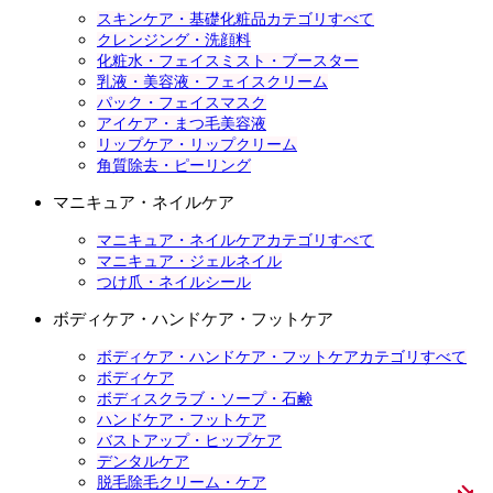
スキンケア・基礎化粧品カテゴリすべて
クレンジング・洗顔料
化粧水・フェイスミスト・ブースター
乳液・美容液・フェイスクリーム
パック・フェイスマスク
アイケア・まつ毛美容液
リップケア・リップクリーム
角質除去・ピーリング
マニキュア・ネイルケア
マニキュア・ネイルケアカテゴリすべて
マニキュア・ジェルネイル
つけ爪・ネイルシール
ボディケア・ハンドケア・フットケア
ボディケア・ハンドケア・フットケアカテゴリすべて
ボディケア
ボディスクラブ・ソープ・石鹸
ハンドケア・フットケア
バストアップ・ヒップケア
デンタルケア
脱毛除毛クリーム・ケア