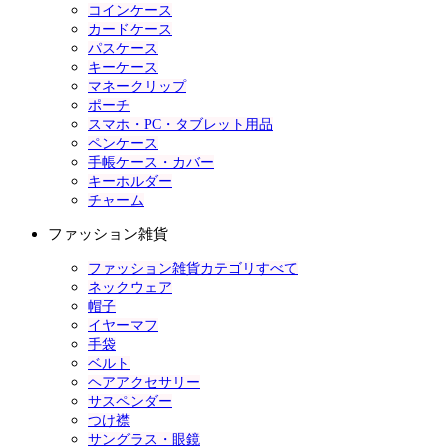
コインケース
カードケース
パスケース
キーケース
マネークリップ
ポーチ
スマホ・PC・タブレット用品
ペンケース
手帳ケース・カバー
キーホルダー
チャーム
ファッション雑貨
ファッション雑貨カテゴリすべて
ネックウェア
帽子
イヤーマフ
手袋
ベルト
ヘアアクセサリー
サスペンダー
つけ襟
サングラス・眼鏡