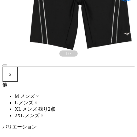
1
/
7
2
他
M メンズ
×
L メンズ
×
XL メンズ
残り2点
2XL メンズ
×
バリエーション