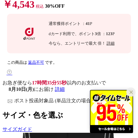
￥4,543
30%OFF
税込
通常獲得ポイント
：
41
P
dカード利用で、
ポイント
3
倍
：
123
P
今なら
、エントリーで最大
倍！
詳細
この商品は
返品不可
です。
お急ぎ便なら
17時間35分54秒
以内
のお支払いで
8月10日(月)
にお届け
詳細
ポスト投函対象品 (単品注文の場合)
サイズ・色を選ぶ
サイズガイド