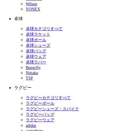
Wilson
YONEX
卓球
卓球カテゴリすべて
卓球ラケット
卓球ボール
卓球シューズ
卓球バッグ
卓球ウェア
卓球ラバー
Butterfly
Nittaku
TSP
ラグビー
ラグビーカテゴリすべて
ラグビーボール
ラグビーシューズ・スパイク
ラグビーバッグ
ラグビーウェア
adidas
canterbury