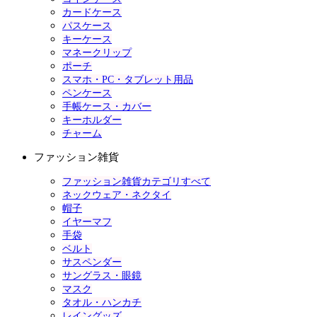
カードケース
パスケース
キーケース
マネークリップ
ポーチ
スマホ・PC・タブレット用品
ペンケース
手帳ケース・カバー
キーホルダー
チャーム
ファッション雑貨
ファッション雑貨カテゴリすべて
ネックウェア・ネクタイ
帽子
イヤーマフ
手袋
ベルト
サスペンダー
サングラス・眼鏡
マスク
タオル・ハンカチ
レイングッズ