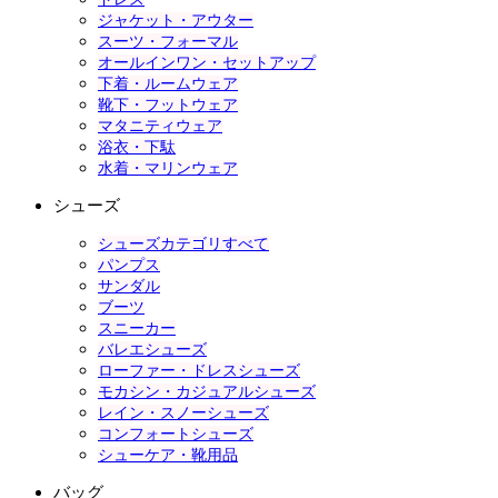
ジャケット・アウター
スーツ・フォーマル
オールインワン・セットアップ
下着・ルームウェア
靴下・フットウェア
マタニティウェア
浴衣・下駄
水着・マリンウェア
シューズ
シューズカテゴリすべて
パンプス
サンダル
ブーツ
スニーカー
バレエシューズ
ローファー・ドレスシューズ
モカシン・カジュアルシューズ
レイン・スノーシューズ
コンフォートシューズ
シューケア・靴用品
バッグ