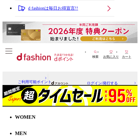
d fashionは毎日お得宣言!!
検索
お気に入り
カート
ご利用可能ポイント
ログイン/発行する
WOMEN
MEN