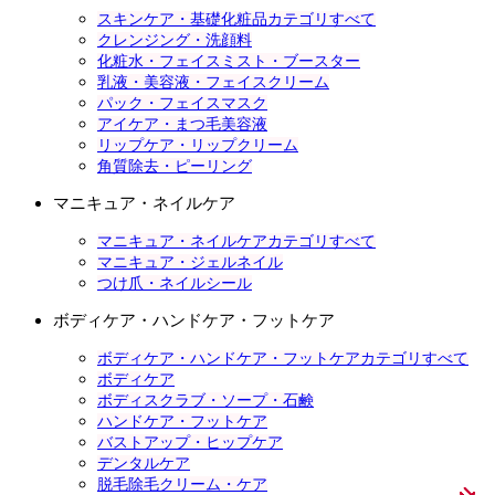
スキンケア・基礎化粧品カテゴリすべて
クレンジング・洗顔料
化粧水・フェイスミスト・ブースター
乳液・美容液・フェイスクリーム
パック・フェイスマスク
アイケア・まつ毛美容液
リップケア・リップクリーム
角質除去・ピーリング
マニキュア・ネイルケア
マニキュア・ネイルケアカテゴリすべて
マニキュア・ジェルネイル
つけ爪・ネイルシール
ボディケア・ハンドケア・フットケア
ボディケア・ハンドケア・フットケアカテゴリすべて
ボディケア
ボディスクラブ・ソープ・石鹸
ハンドケア・フットケア
バストアップ・ヒップケア
デンタルケア
脱毛除毛クリーム・ケア