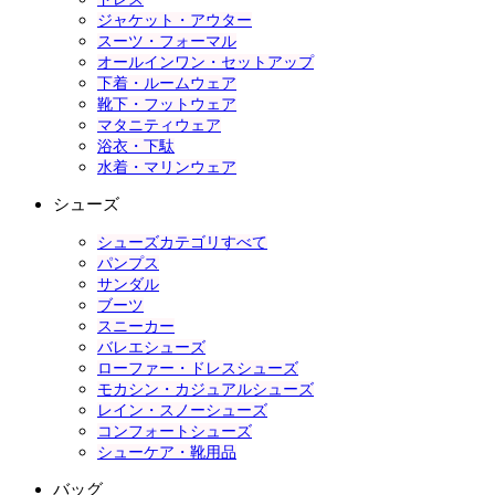
ジャケット・アウター
スーツ・フォーマル
オールインワン・セットアップ
下着・ルームウェア
靴下・フットウェア
マタニティウェア
浴衣・下駄
水着・マリンウェア
シューズ
シューズカテゴリすべて
パンプス
サンダル
ブーツ
スニーカー
バレエシューズ
ローファー・ドレスシューズ
モカシン・カジュアルシューズ
レイン・スノーシューズ
コンフォートシューズ
シューケア・靴用品
バッグ