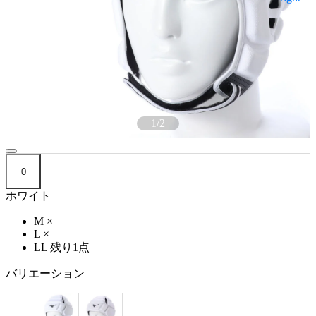
1
/
2
0
ホワイト
M
×
L
×
LL
残り1点
バリエーション