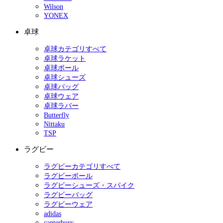
Wilson
YONEX
卓球
卓球カテゴリすべて
卓球ラケット
卓球ボール
卓球シューズ
卓球バッグ
卓球ウェア
卓球ラバー
Butterfly
Nittaku
TSP
ラグビー
ラグビーカテゴリすべて
ラグビーボール
ラグビーシューズ・スパイク
ラグビーバッグ
ラグビーウェア
adidas
canterbury