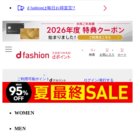
d fashionは毎日お得宣言!!
検索
お気に入り
カート
ご利用可能ポイント
ログイン/発行する
WOMEN
MEN