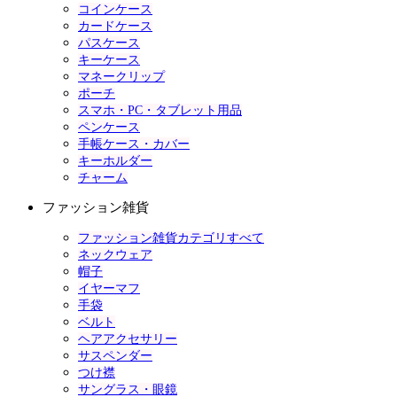
コインケース
カードケース
パスケース
キーケース
マネークリップ
ポーチ
スマホ・PC・タブレット用品
ペンケース
手帳ケース・カバー
キーホルダー
チャーム
ファッション雑貨
ファッション雑貨カテゴリすべて
ネックウェア
帽子
イヤーマフ
手袋
ベルト
ヘアアクセサリー
サスペンダー
つけ襟
サングラス・眼鏡