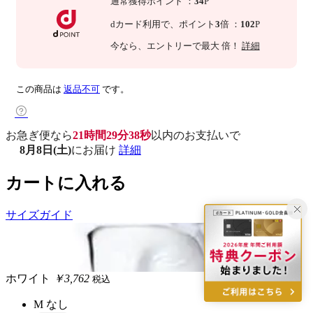
通常獲得ポイント
：
34
P
dカード利用で、
ポイント
3
倍
：
102
P
今なら
、エントリーで最大
倍！
詳細
この商品は
返品不可
です。
お急ぎ便なら
21時間29分37秒
以内
のお支払いで
8月8日(土)
にお届け
詳細
カートに入れる
サイズガイド
ホワイト
￥3,762
税込
M
なし