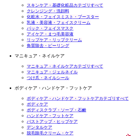
スキンケア・基礎化粧品カテゴリすべて
クレンジング・洗顔料
化粧水・フェイスミスト・ブースター
乳液・美容液・フェイスクリーム
パック・フェイスマスク
アイケア・まつ毛美容液
リップケア・リップクリーム
角質除去・ピーリング
マニキュア・ネイルケア
マニキュア・ネイルケアカテゴリすべて
マニキュア・ジェルネイル
つけ爪・ネイルシール
ボディケア・ハンドケア・フットケア
ボディケア・ハンドケア・フットケアカテゴリすべて
ボディケア
ボディスクラブ・ソープ・石鹸
ハンドケア・フットケア
バストアップ・ヒップケア
デンタルケア
脱毛除毛クリーム・ケア