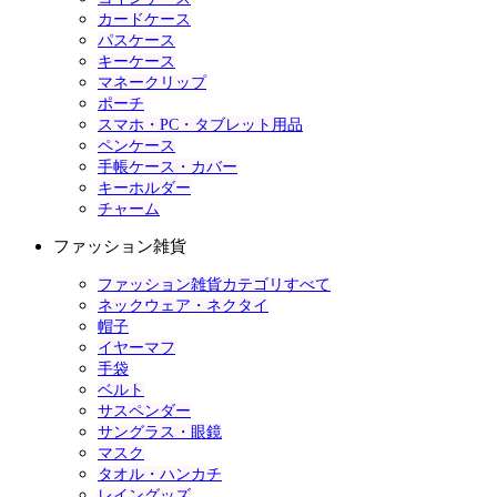
カードケース
パスケース
キーケース
マネークリップ
ポーチ
スマホ・PC・タブレット用品
ペンケース
手帳ケース・カバー
キーホルダー
チャーム
ファッション雑貨
ファッション雑貨カテゴリすべて
ネックウェア・ネクタイ
帽子
イヤーマフ
手袋
ベルト
サスペンダー
サングラス・眼鏡
マスク
タオル・ハンカチ
レイングッズ