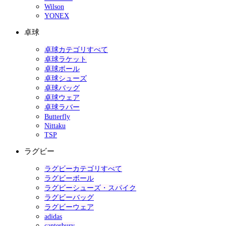
Wilson
YONEX
卓球
卓球カテゴリすべて
卓球ラケット
卓球ボール
卓球シューズ
卓球バッグ
卓球ウェア
卓球ラバー
Butterfly
Nittaku
TSP
ラグビー
ラグビーカテゴリすべて
ラグビーボール
ラグビーシューズ・スパイク
ラグビーバッグ
ラグビーウェア
adidas
canterbury