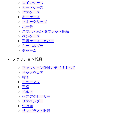
コインケース
カードケース
パスケース
キーケース
マネークリップ
ポーチ
スマホ・PC・タブレット用品
ペンケース
手帳ケース・カバー
キーホルダー
チャーム
ファッション雑貨
ファッション雑貨カテゴリすべて
ネックウェア
帽子
イヤーマフ
手袋
ベルト
ヘアアクセサリー
サスペンダー
つけ襟
サングラス・眼鏡