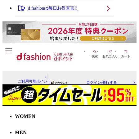
d fashionは毎日お得宣言!!
検索
お気に入り
カート
ご利用可能ポイント
ログイン/発行する
WOMEN
MEN