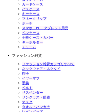
カードケース
パスケース
キーケース
マネークリップ
ポーチ
スマホ・PC・タブレット用品
ペンケース
手帳ケース・カバー
キーホルダー
チャーム
ファッション雑貨
ファッション雑貨カテゴリすべて
ネックウェア・ネクタイ
帽子
イヤーマフ
手袋
ベルト
サスペンダー
サングラス・眼鏡
マスク
タオル・ハンカチ
レイングッズ