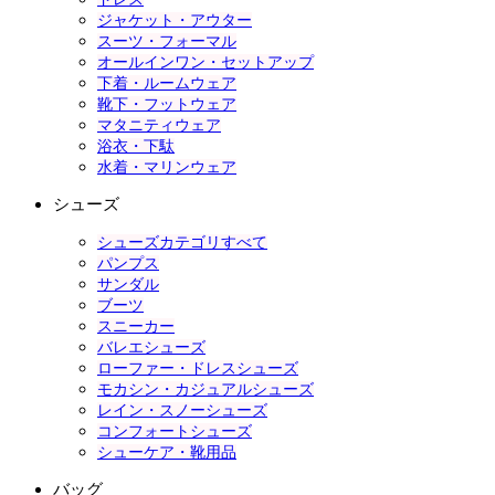
ジャケット・アウター
スーツ・フォーマル
オールインワン・セットアップ
下着・ルームウェア
靴下・フットウェア
マタニティウェア
浴衣・下駄
水着・マリンウェア
シューズ
シューズカテゴリすべて
パンプス
サンダル
ブーツ
スニーカー
バレエシューズ
ローファー・ドレスシューズ
モカシン・カジュアルシューズ
レイン・スノーシューズ
コンフォートシューズ
シューケア・靴用品
バッグ