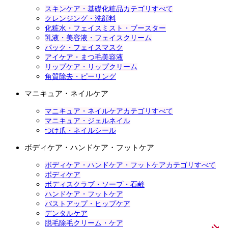
スキンケア・基礎化粧品カテゴリすべて
クレンジング・洗顔料
化粧水・フェイスミスト・ブースター
乳液・美容液・フェイスクリーム
パック・フェイスマスク
アイケア・まつ毛美容液
リップケア・リップクリーム
角質除去・ピーリング
マニキュア・ネイルケア
マニキュア・ネイルケアカテゴリすべて
マニキュア・ジェルネイル
つけ爪・ネイルシール
ボディケア・ハンドケア・フットケア
ボディケア・ハンドケア・フットケアカテゴリすべて
ボディケア
ボディスクラブ・ソープ・石鹸
ハンドケア・フットケア
バストアップ・ヒップケア
デンタルケア
脱毛除毛クリーム・ケア