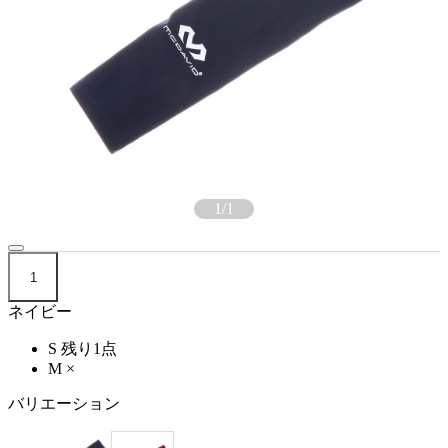
1
/
1
1
ネイビー
S
残り1点
M
×
バリエーション