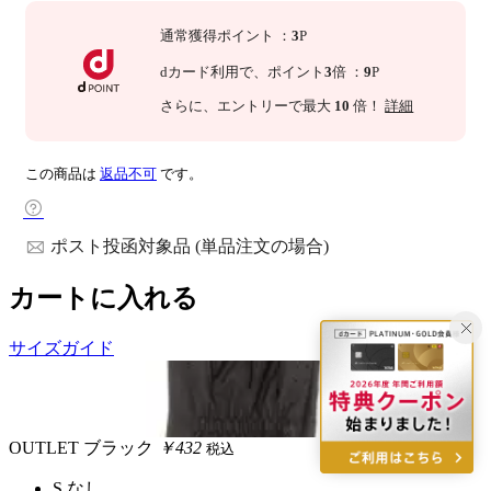
通常獲得ポイント
：
3
P
dカード利用で、
ポイント
3
倍
：
9
P
さらに
、エントリーで最大
10
倍！
詳細
この商品は
返品不可
です。
ポスト投函対象品 (単品注文の場合)
カートに入れる
サイズガイド
OUTLET
ブラック
￥432
税込
S
なし