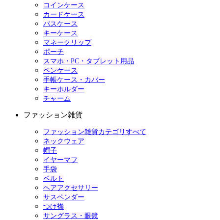
コインケース
カードケース
パスケース
キーケース
マネークリップ
ポーチ
スマホ・PC・タブレット用品
ペンケース
手帳ケース・カバー
キーホルダー
チャーム
ファッション雑貨
ファッション雑貨カテゴリすべて
ネックウェア
帽子
イヤーマフ
手袋
ベルト
ヘアアクセサリー
サスペンダー
つけ襟
サングラス・眼鏡