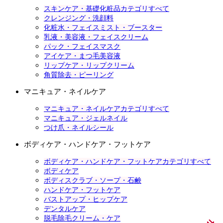
スキンケア・基礎化粧品カテゴリすべて
クレンジング・洗顔料
化粧水・フェイスミスト・ブースター
乳液・美容液・フェイスクリーム
パック・フェイスマスク
アイケア・まつ毛美容液
リップケア・リップクリーム
角質除去・ピーリング
マニキュア・ネイルケア
マニキュア・ネイルケアカテゴリすべて
マニキュア・ジェルネイル
つけ爪・ネイルシール
ボディケア・ハンドケア・フットケア
ボディケア・ハンドケア・フットケアカテゴリすべて
ボディケア
ボディスクラブ・ソープ・石鹸
ハンドケア・フットケア
バストアップ・ヒップケア
デンタルケア
脱毛除毛クリーム・ケア