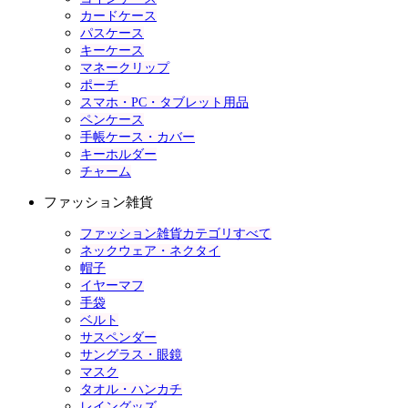
カードケース
パスケース
キーケース
マネークリップ
ポーチ
スマホ・PC・タブレット用品
ペンケース
手帳ケース・カバー
キーホルダー
チャーム
ファッション雑貨
ファッション雑貨カテゴリすべて
ネックウェア・ネクタイ
帽子
イヤーマフ
手袋
ベルト
サスペンダー
サングラス・眼鏡
マスク
タオル・ハンカチ
レイングッズ