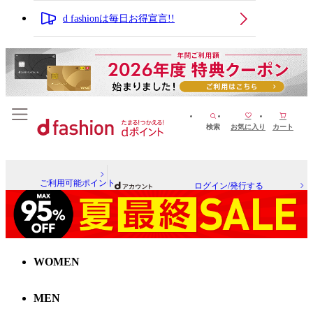
d fashionは毎日お得宣言!!
検索
お気に入り
カート
ご利用可能ポイント
ログイン/発行する
WOMEN
MEN