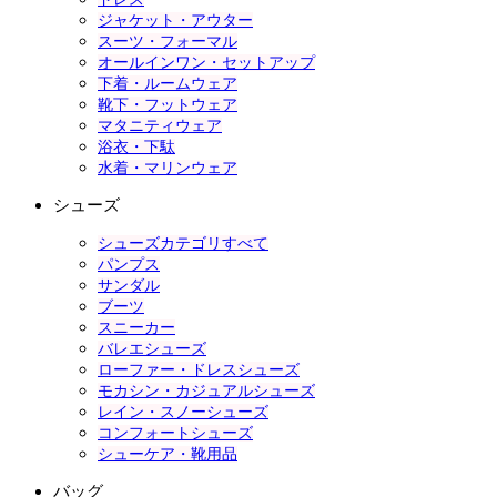
ジャケット・アウター
スーツ・フォーマル
オールインワン・セットアップ
下着・ルームウェア
靴下・フットウェア
マタニティウェア
浴衣・下駄
水着・マリンウェア
シューズ
シューズカテゴリすべて
パンプス
サンダル
ブーツ
スニーカー
バレエシューズ
ローファー・ドレスシューズ
モカシン・カジュアルシューズ
レイン・スノーシューズ
コンフォートシューズ
シューケア・靴用品
バッグ