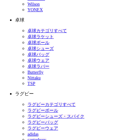
Wilson
YONEX
卓球
卓球カテゴリすべて
卓球ラケット
卓球ボール
卓球シューズ
卓球バッグ
卓球ウェア
卓球ラバー
Butterfly
Nittaku
TSP
ラグビー
ラグビーカテゴリすべて
ラグビーボール
ラグビーシューズ・スパイク
ラグビーバッグ
ラグビーウェア
adidas
canterbury