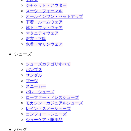
ジャケット・アウター
スーツ・フォーマル
オールインワン・セットアップ
下着・ルームウェア
靴下・フットウェア
マタニティウェア
浴衣・下駄
水着・マリンウェア
シューズ
シューズカテゴリすべて
パンプス
サンダル
ブーツ
スニーカー
バレエシューズ
ローファー・ドレスシューズ
モカシン・カジュアルシューズ
レイン・スノーシューズ
コンフォートシューズ
シューケア・靴用品
バッグ