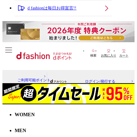
d fashionは毎日お得宣言!!
検索
お気に入り
カート
ご利用可能ポイント
ログイン/発行する
WOMEN
MEN