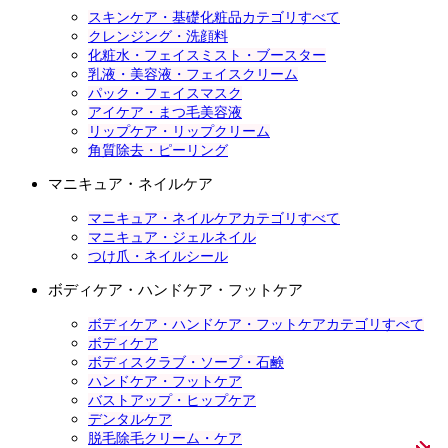
スキンケア・基礎化粧品カテゴリすべて
クレンジング・洗顔料
化粧水・フェイスミスト・ブースター
乳液・美容液・フェイスクリーム
パック・フェイスマスク
アイケア・まつ毛美容液
リップケア・リップクリーム
角質除去・ピーリング
マニキュア・ネイルケア
マニキュア・ネイルケアカテゴリすべて
マニキュア・ジェルネイル
つけ爪・ネイルシール
ボディケア・ハンドケア・フットケア
ボディケア・ハンドケア・フットケアカテゴリすべて
ボディケア
ボディスクラブ・ソープ・石鹸
ハンドケア・フットケア
バストアップ・ヒップケア
デンタルケア
脱毛除毛クリーム・ケア