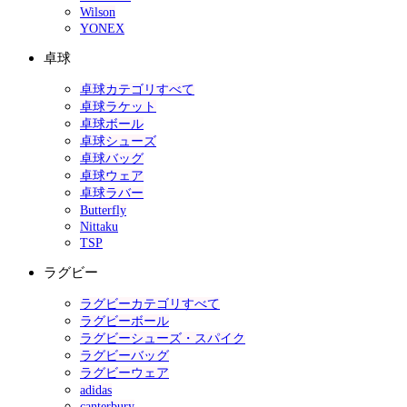
Wilson
YONEX
卓球
卓球カテゴリすべて
卓球ラケット
卓球ボール
卓球シューズ
卓球バッグ
卓球ウェア
卓球ラバー
Butterfly
Nittaku
TSP
ラグビー
ラグビーカテゴリすべて
ラグビーボール
ラグビーシューズ・スパイク
ラグビーバッグ
ラグビーウェア
adidas
canterbury