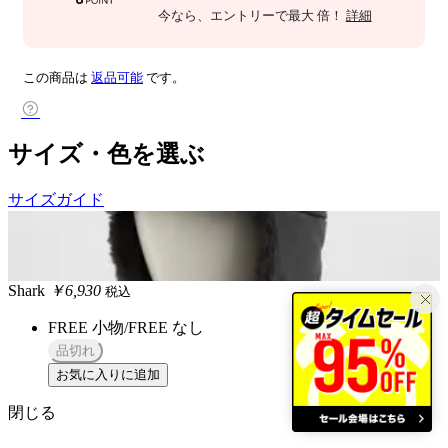
今なら
、エントリーで最大
倍！
詳細
この商品は
返品可能
です。
サイズ・色を選ぶ
サイズガイド
Shark
￥6,930
税込
FREE 小物/FREE
なし
品切れ
お気に入りに追加
閉じる