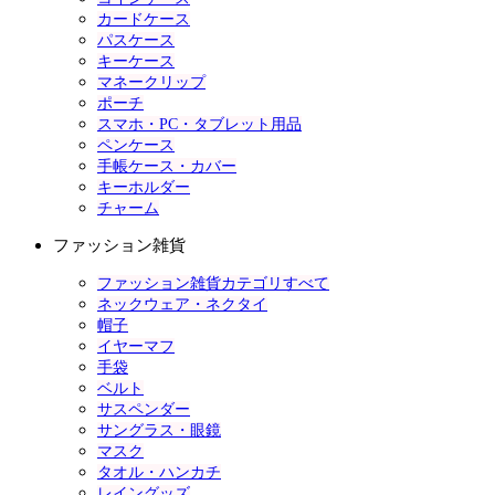
カードケース
パスケース
キーケース
マネークリップ
ポーチ
スマホ・PC・タブレット用品
ペンケース
手帳ケース・カバー
キーホルダー
チャーム
ファッション雑貨
ファッション雑貨カテゴリすべて
ネックウェア・ネクタイ
帽子
イヤーマフ
手袋
ベルト
サスペンダー
サングラス・眼鏡
マスク
タオル・ハンカチ
レイングッズ