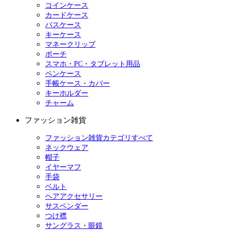
コインケース
カードケース
パスケース
キーケース
マネークリップ
ポーチ
スマホ・PC・タブレット用品
ペンケース
手帳ケース・カバー
キーホルダー
チャーム
ファッション雑貨
ファッション雑貨カテゴリすべて
ネックウェア
帽子
イヤーマフ
手袋
ベルト
ヘアアクセサリー
サスペンダー
つけ襟
サングラス・眼鏡