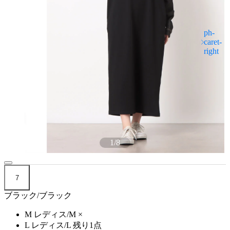
1
/
8
7
ブラック/ブラック
M レディス/M
×
L レディス/L
残り1点