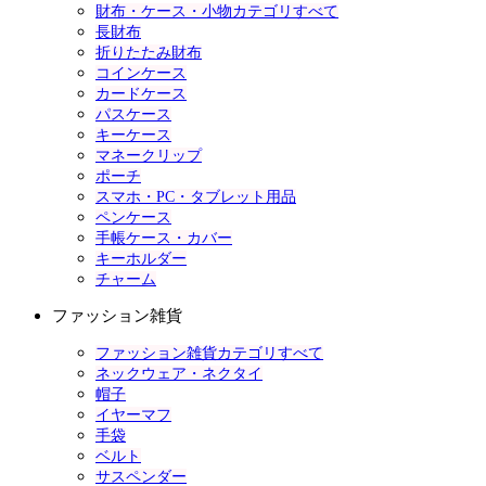
財布・ケース・小物カテゴリすべて
長財布
折りたたみ財布
コインケース
カードケース
パスケース
キーケース
マネークリップ
ポーチ
スマホ・PC・タブレット用品
ペンケース
手帳ケース・カバー
キーホルダー
チャーム
ファッション雑貨
ファッション雑貨カテゴリすべて
ネックウェア・ネクタイ
帽子
イヤーマフ
手袋
ベルト
サスペンダー