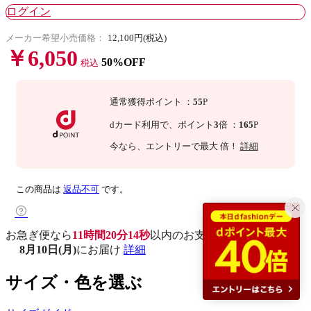
ログイン
メーカー希望小売価格：
12,100円(税込)
￥6,050
50%OFF
税込
通常獲得ポイント
：
55
P
dカード利用で、
ポイント
3
倍
：
165
P
今なら
、エントリーで最大
倍！
詳細
この商品は
返品不可
です。
お急ぎ便なら
11時間20分14秒
以内
のお支払いで
8月10日(月)
にお届け
詳細
サイズ・色を選ぶ