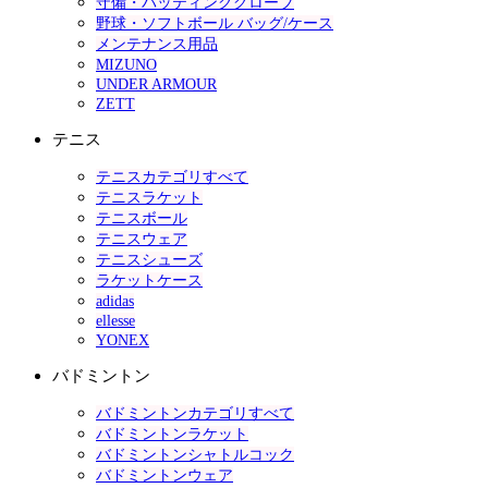
守備・バッティンググローブ
野球・ソフトボール バッグ/ケース
メンテナンス用品
MIZUNO
UNDER ARMOUR
ZETT
テニス
テニスカテゴリすべて
テニスラケット
テニスボール
テニスウェア
テニスシューズ
ラケットケース
adidas
ellesse
YONEX
バドミントン
バドミントンカテゴリすべて
バドミントンラケット
バドミントンシャトルコック
バドミントンウェア