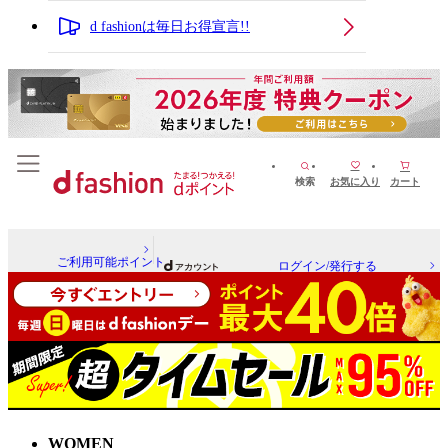
d fashionは毎日お得宣言!!
検索
お気に入り
カート
ご利用可能ポイント
ログイン/発行する
WOMEN