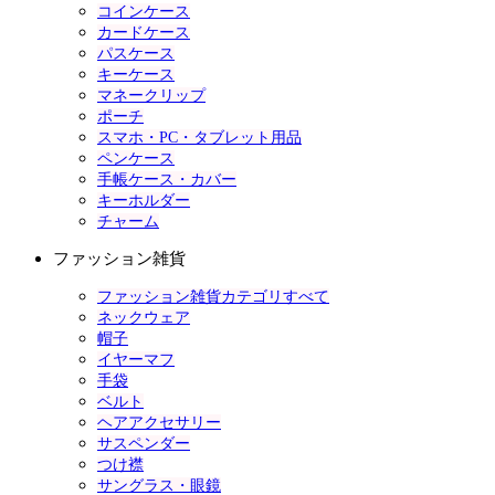
コインケース
カードケース
パスケース
キーケース
マネークリップ
ポーチ
スマホ・PC・タブレット用品
ペンケース
手帳ケース・カバー
キーホルダー
チャーム
ファッション雑貨
ファッション雑貨カテゴリすべて
ネックウェア
帽子
イヤーマフ
手袋
ベルト
ヘアアクセサリー
サスペンダー
つけ襟
サングラス・眼鏡