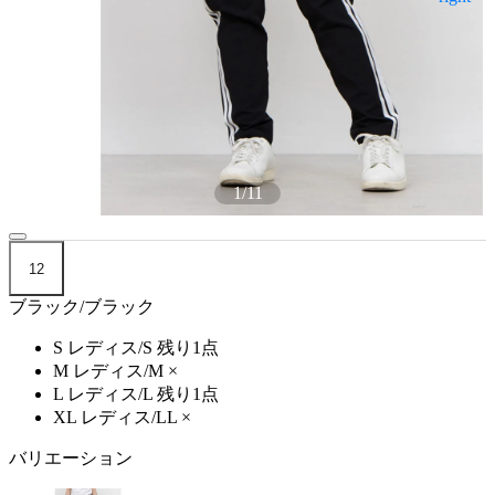
1
/
11
12
ブラック/ブラック
S レディス/S
残り1点
M レディス/M
×
L レディス/L
残り1点
XL レディス/LL
×
バリエーション