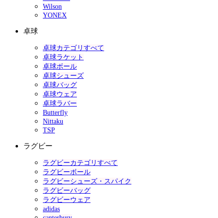
Wilson
YONEX
卓球
卓球カテゴリすべて
卓球ラケット
卓球ボール
卓球シューズ
卓球バッグ
卓球ウェア
卓球ラバー
Butterfly
Nittaku
TSP
ラグビー
ラグビーカテゴリすべて
ラグビーボール
ラグビーシューズ・スパイク
ラグビーバッグ
ラグビーウェア
adidas
canterbury