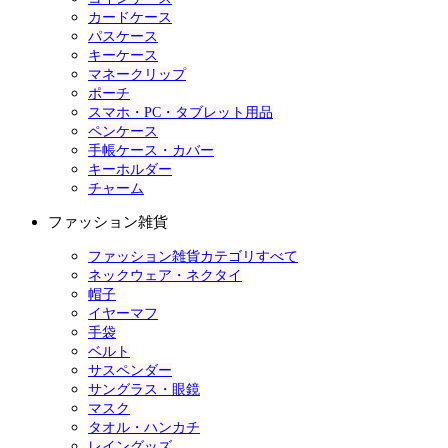
カードケース
パスケース
キーケース
マネークリップ
ポーチ
スマホ・PC・タブレット用品
ペンケース
手帳ケース・カバー
キーホルダー
チャーム
ファッション雑貨
ファッション雑貨カテゴリすべて
ネックウェア・ネクタイ
帽子
イヤーマフ
手袋
ベルト
サスペンダー
サングラス・眼鏡
マスク
タオル・ハンカチ
レイングッズ