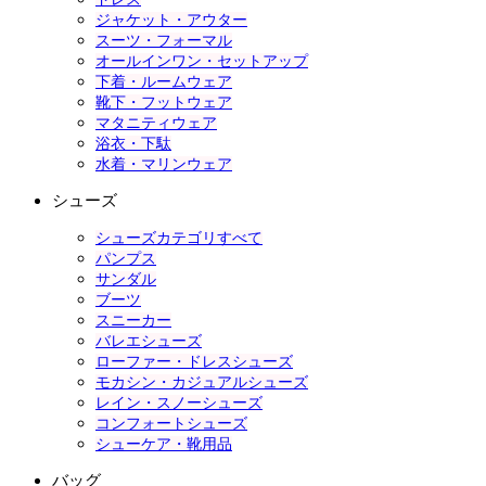
ジャケット・アウター
スーツ・フォーマル
オールインワン・セットアップ
下着・ルームウェア
靴下・フットウェア
マタニティウェア
浴衣・下駄
水着・マリンウェア
シューズ
シューズカテゴリすべて
パンプス
サンダル
ブーツ
スニーカー
バレエシューズ
ローファー・ドレスシューズ
モカシン・カジュアルシューズ
レイン・スノーシューズ
コンフォートシューズ
シューケア・靴用品
バッグ