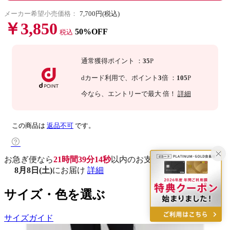
メーカー希望小売価格：
7,700円(税込)
￥3,850
50%OFF
税込
通常獲得ポイント
：
35
P
dカード利用で、
ポイント
3
倍
：
105
P
今なら
、エントリーで最大
倍！
詳細
この商品は
返品不可
です。
お急ぎ便なら
21時間39分13秒
以内
のお支払いで
8月8日(土)
にお届け
詳細
サイズ・色を選ぶ
サイズガイド