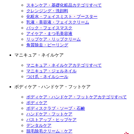
スキンケア・基礎化粧品カテゴリすべて
クレンジング・洗顔料
化粧水・フェイスミスト・ブースター
乳液・美容液・フェイスクリーム
パック・フェイスマスク
アイケア・まつ毛美容液
リップケア・リップクリーム
角質除去・ピーリング
マニキュア・ネイルケア
マニキュア・ネイルケアカテゴリすべて
マニキュア・ジェルネイル
つけ爪・ネイルシール
ボディケア・ハンドケア・フットケア
ボディケア・ハンドケア・フットケアカテゴリすべて
ボディケア
ボディスクラブ・ソープ・石鹸
ハンドケア・フットケア
バストアップ・ヒップケア
デンタルケア
脱毛除毛クリーム・ケア