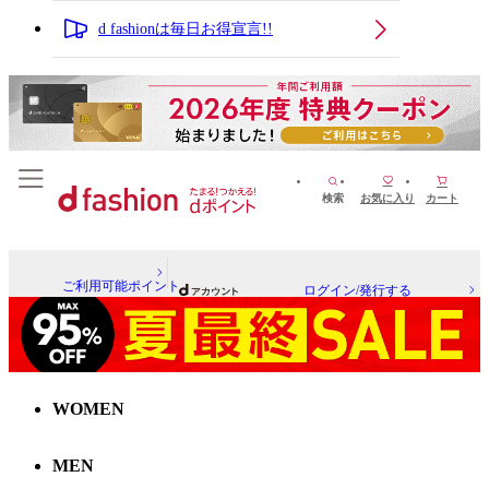
d fashionは毎日お得宣言!!
検索
お気に入り
カート
ご利用可能ポイント
ログイン/発行する
WOMEN
MEN