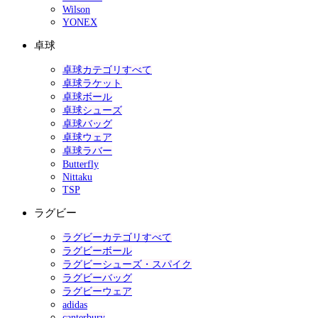
Wilson
YONEX
卓球
卓球カテゴリすべて
卓球ラケット
卓球ボール
卓球シューズ
卓球バッグ
卓球ウェア
卓球ラバー
Butterfly
Nittaku
TSP
ラグビー
ラグビーカテゴリすべて
ラグビーボール
ラグビーシューズ・スパイク
ラグビーバッグ
ラグビーウェア
adidas
canterbury