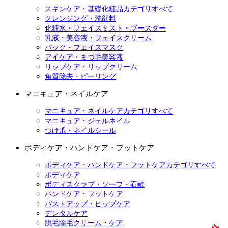
スキンケア・基礎化粧品カテゴリすべて
クレンジング・洗顔料
化粧水・フェイスミスト・ブースター
乳液・美容液・フェイスクリーム
パック・フェイスマスク
アイケア・まつ毛美容液
リップケア・リップクリーム
角質除去・ピーリング
マニキュア・ネイルケア
マニキュア・ネイルケアカテゴリすべて
マニキュア・ジェルネイル
つけ爪・ネイルシール
ボディケア・ハンドケア・フットケア
ボディケア・ハンドケア・フットケアカテゴリすべて
ボディケア
ボディスクラブ・ソープ・石鹸
ハンドケア・フットケア
バストアップ・ヒップケア
デンタルケア
脱毛除毛クリーム・ケア