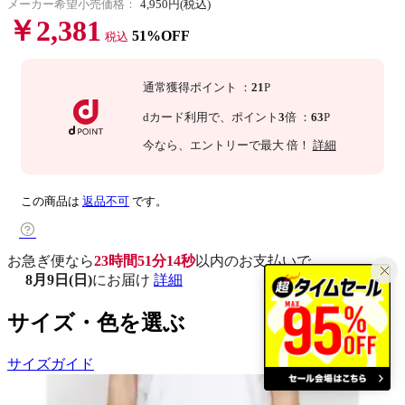
メーカー希望小売価格：
4,950円(税込)
￥2,381
51%OFF
税込
通常獲得ポイント
：
21
P
dカード利用で、
ポイント
3
倍
：
63
P
今なら
、エントリーで最大
倍！
詳細
この商品は
返品不可
です。
お急ぎ便なら
23時間51分13秒
以内
のお支払いで
8月9日(日)
にお届け
詳細
サイズ・色を選ぶ
サイズガイド