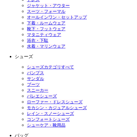
ジャケット・アウター
スーツ・フォーマル
オールインワン・セットアップ
下着・ルームウェア
靴下・フットウェア
マタニティウェア
浴衣・下駄
水着・マリンウェア
シューズ
シューズカテゴリすべて
パンプス
サンダル
ブーツ
スニーカー
バレエシューズ
ローファー・ドレスシューズ
モカシン・カジュアルシューズ
レイン・スノーシューズ
コンフォートシューズ
シューケア・靴用品
バッグ