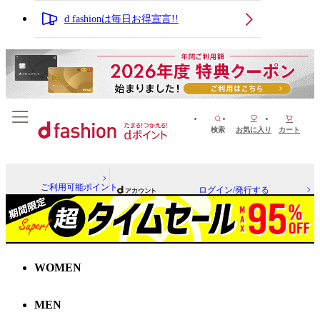
d fashionは毎日お得宣言!!
検索
お気に入り
カート
ご利用可能ポイント
ログイン/発行する
WOMEN
MEN