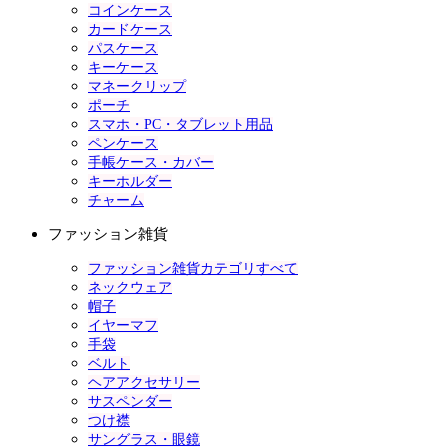
コインケース
カードケース
パスケース
キーケース
マネークリップ
ポーチ
スマホ・PC・タブレット用品
ペンケース
手帳ケース・カバー
キーホルダー
チャーム
ファッション雑貨
ファッション雑貨カテゴリすべて
ネックウェア
帽子
イヤーマフ
手袋
ベルト
ヘアアクセサリー
サスペンダー
つけ襟
サングラス・眼鏡