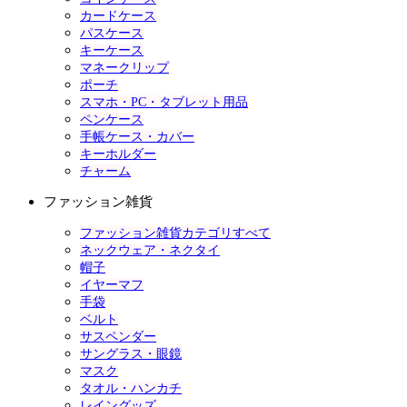
カードケース
パスケース
キーケース
マネークリップ
ポーチ
スマホ・PC・タブレット用品
ペンケース
手帳ケース・カバー
キーホルダー
チャーム
ファッション雑貨
ファッション雑貨カテゴリすべて
ネックウェア・ネクタイ
帽子
イヤーマフ
手袋
ベルト
サスペンダー
サングラス・眼鏡
マスク
タオル・ハンカチ
レイングッズ