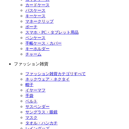
カードケース
パスケース
キーケース
マネークリップ
ポーチ
スマホ・PC・タブレット用品
ペンケース
手帳ケース・カバー
キーホルダー
チャーム
ファッション雑貨
ファッション雑貨カテゴリすべて
ネックウェア・ネクタイ
帽子
イヤーマフ
手袋
ベルト
サスペンダー
サングラス・眼鏡
マスク
タオル・ハンカチ
レイングッズ