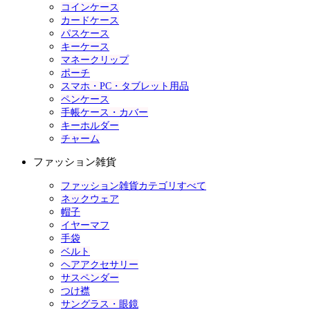
コインケース
カードケース
パスケース
キーケース
マネークリップ
ポーチ
スマホ・PC・タブレット用品
ペンケース
手帳ケース・カバー
キーホルダー
チャーム
ファッション雑貨
ファッション雑貨カテゴリすべて
ネックウェア
帽子
イヤーマフ
手袋
ベルト
ヘアアクセサリー
サスペンダー
つけ襟
サングラス・眼鏡