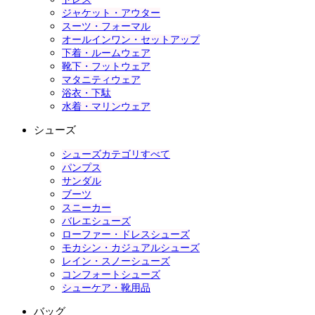
ジャケット・アウター
スーツ・フォーマル
オールインワン・セットアップ
下着・ルームウェア
靴下・フットウェア
マタニティウェア
浴衣・下駄
水着・マリンウェア
シューズ
シューズカテゴリすべて
パンプス
サンダル
ブーツ
スニーカー
バレエシューズ
ローファー・ドレスシューズ
モカシン・カジュアルシューズ
レイン・スノーシューズ
コンフォートシューズ
シューケア・靴用品
バッグ