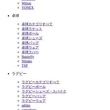
Wilson
YONEX
卓球
卓球カテゴリすべて
卓球ラケット
卓球ボール
卓球シューズ
卓球バッグ
卓球ウェア
卓球ラバー
Butterfly
Nittaku
TSP
ラグビー
ラグビーカテゴリすべて
ラグビーボール
ラグビーシューズ・スパイク
ラグビーバッグ
ラグビーウェア
adidas
canterbury