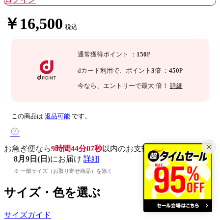
￥16,500
税込
通常獲得ポイント
：
150
P
dカード利用で、
ポイント
3
倍
：
450
P
今なら
、エントリーで最大
倍！
詳細
この商品は
返品可能
です。
お急ぎ便なら
9時間44分06秒
以内
のお支払いで
8月9日(日)
にお届け
詳細
※ 一部サイズ（お取り寄せ商品）を除く
サイズ・色を選ぶ
サイズガイド