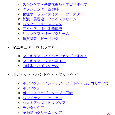
スキンケア・基礎化粧品カテゴリすべて
クレンジング・洗顔料
化粧水・フェイスミスト・ブースター
乳液・美容液・フェイスクリーム
パック・フェイスマスク
アイケア・まつ毛美容液
リップケア・リップクリーム
角質除去・ピーリング
マニキュア・ネイルケア
マニキュア・ネイルケアカテゴリすべて
マニキュア・ジェルネイル
つけ爪・ネイルシール
ボディケア・ハンドケア・フットケア
ボディケア・ハンドケア・フットケアカテゴリすべて
ボディケア
ボディスクラブ・ソープ・石鹸
ハンドケア・フットケア
バストアップ・ヒップケア
デンタルケア
脱毛除毛クリーム・ケア