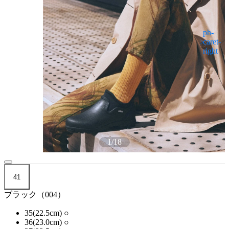
1
/
18
41
ブラック（004）
35(22.5cm)
○
36(23.0cm)
○