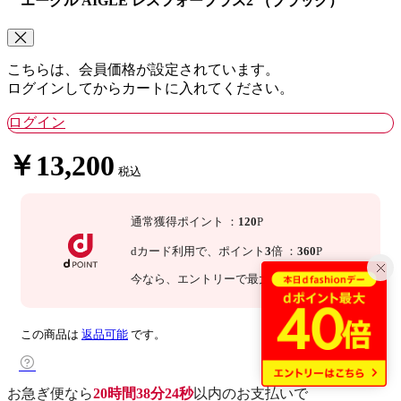
エーグル AIGLE レスフォープラス2 （ブラック）
こちらは、会員価格が設定されています。
ログインしてからカートに入れてください。
ログイン
￥13,200
税込
通常獲得ポイント
：
120
P
dカード利用で、
ポイント
3
倍
：
360
P
今なら
、エントリーで最大
20
倍！
詳細
この商品は
返品可能
です。
お急ぎ便なら
20時間38分23秒
以内
のお支払いで