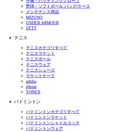
守備・バッティンググローブ
野球・ソフトボール バッグ/ケース
メンテナンス用品
MIZUNO
UNDER ARMOUR
ZETT
テニス
テニスカテゴリすべて
テニスラケット
テニスボール
テニスウェア
テニスシューズ
ラケットケース
adidas
ellesse
YONEX
バドミントン
バドミントンカテゴリすべて
バドミントンラケット
バドミントンシャトルコック
バドミントンウェア