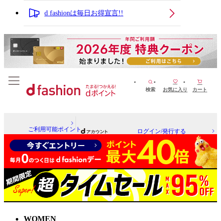
d fashionは毎日お得宣言!!
検索
お気に入り
カート
ご利用可能ポイント
ログイン/発行する
WOMEN