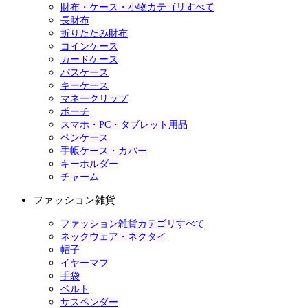
財布・ケース・小物カテゴリすべて
長財布
折りたたみ財布
コインケース
カードケース
パスケース
キーケース
マネークリップ
ポーチ
スマホ・PC・タブレット用品
ペンケース
手帳ケース・カバー
キーホルダー
チャーム
ファッション雑貨
ファッション雑貨カテゴリすべて
ネックウェア・ネクタイ
帽子
イヤーマフ
手袋
ベルト
サスペンダー