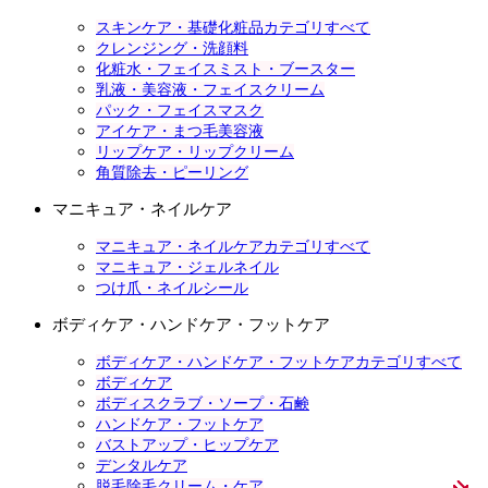
スキンケア・基礎化粧品カテゴリすべて
クレンジング・洗顔料
化粧水・フェイスミスト・ブースター
乳液・美容液・フェイスクリーム
パック・フェイスマスク
アイケア・まつ毛美容液
リップケア・リップクリーム
角質除去・ピーリング
マニキュア・ネイルケア
マニキュア・ネイルケアカテゴリすべて
マニキュア・ジェルネイル
つけ爪・ネイルシール
ボディケア・ハンドケア・フットケア
ボディケア・ハンドケア・フットケアカテゴリすべて
ボディケア
ボディスクラブ・ソープ・石鹸
ハンドケア・フットケア
バストアップ・ヒップケア
デンタルケア
脱毛除毛クリーム・ケア