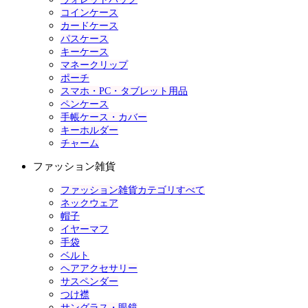
コインケース
カードケース
パスケース
キーケース
マネークリップ
ポーチ
スマホ・PC・タブレット用品
ペンケース
手帳ケース・カバー
キーホルダー
チャーム
ファッション雑貨
ファッション雑貨カテゴリすべて
ネックウェア
帽子
イヤーマフ
手袋
ベルト
ヘアアクセサリー
サスペンダー
つけ襟
サングラス・眼鏡