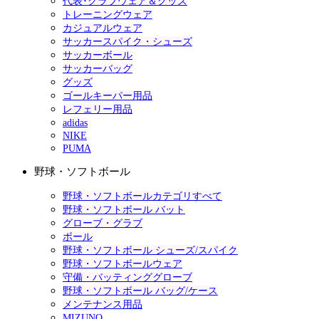
代表･クラブウェア＆グッズ
トレーニングウェア
カジュアルウェア
サッカースパイク・シューズ
サッカーボール
サッカーバッグ
グッズ
ゴールキーパー用品
レフェリー用品
adidas
NIKE
PUMA
野球・ソフトボール
野球・ソフトボールカテゴリすべて
野球・ソフトボール バット
グローブ・グラブ
ボール
野球・ソフトボール シューズ/スパイク
野球・ソフトボールウェア
守備・バッティンググローブ
野球・ソフトボール バッグ/ケース
メンテナンス用品
MIZUNO