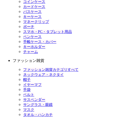
コインケース
カードケース
パスケース
キーケース
マネークリップ
ポーチ
スマホ・PC・タブレット用品
ペンケース
手帳ケース・カバー
キーホルダー
チャーム
ファッション雑貨
ファッション雑貨カテゴリすべて
ネックウェア・ネクタイ
帽子
イヤーマフ
手袋
ベルト
サスペンダー
サングラス・眼鏡
マスク
タオル・ハンカチ