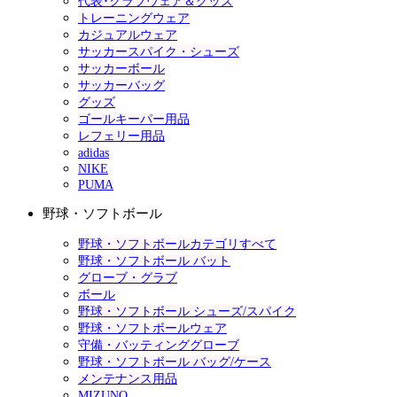
代表･クラブウェア＆グッズ
トレーニングウェア
カジュアルウェア
サッカースパイク・シューズ
サッカーボール
サッカーバッグ
グッズ
ゴールキーパー用品
レフェリー用品
adidas
NIKE
PUMA
野球・ソフトボール
野球・ソフトボールカテゴリすべて
野球・ソフトボール バット
グローブ・グラブ
ボール
野球・ソフトボール シューズ/スパイク
野球・ソフトボールウェア
守備・バッティンググローブ
野球・ソフトボール バッグ/ケース
メンテナンス用品
MIZUNO