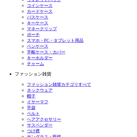
コインケース
カードケース
パスケース
キーケース
マネークリップ
ポーチ
スマホ・PC・タブレット用品
ペンケース
手帳ケース・カバー
キーホルダー
チャーム
ファッション雑貨
ファッション雑貨カテゴリすべて
ネックウェア
帽子
イヤーマフ
手袋
ベルト
ヘアアクセサリー
サスペンダー
つけ襟
サングラス・眼鏡