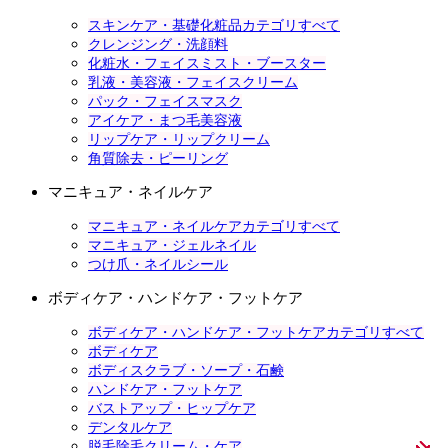
スキンケア・基礎化粧品カテゴリすべて
クレンジング・洗顔料
化粧水・フェイスミスト・ブースター
乳液・美容液・フェイスクリーム
パック・フェイスマスク
アイケア・まつ毛美容液
リップケア・リップクリーム
角質除去・ピーリング
マニキュア・ネイルケア
マニキュア・ネイルケアカテゴリすべて
マニキュア・ジェルネイル
つけ爪・ネイルシール
ボディケア・ハンドケア・フットケア
ボディケア・ハンドケア・フットケアカテゴリすべて
ボディケア
ボディスクラブ・ソープ・石鹸
ハンドケア・フットケア
バストアップ・ヒップケア
デンタルケア
脱毛除毛クリーム・ケア