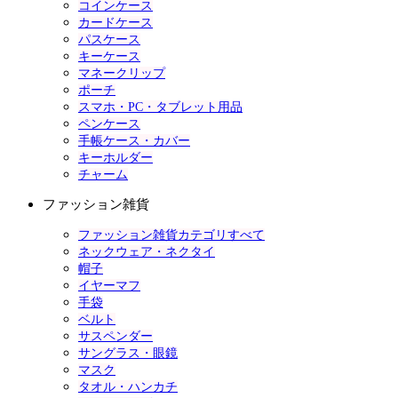
コインケース
カードケース
パスケース
キーケース
マネークリップ
ポーチ
スマホ・PC・タブレット用品
ペンケース
手帳ケース・カバー
キーホルダー
チャーム
ファッション雑貨
ファッション雑貨カテゴリすべて
ネックウェア・ネクタイ
帽子
イヤーマフ
手袋
ベルト
サスペンダー
サングラス・眼鏡
マスク
タオル・ハンカチ