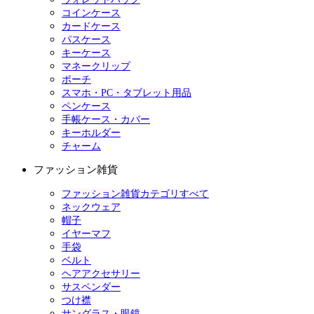
コインケース
カードケース
パスケース
キーケース
マネークリップ
ポーチ
スマホ・PC・タブレット用品
ペンケース
手帳ケース・カバー
キーホルダー
チャーム
ファッション雑貨
ファッション雑貨カテゴリすべて
ネックウェア
帽子
イヤーマフ
手袋
ベルト
ヘアアクセサリー
サスペンダー
つけ襟
サングラス・眼鏡