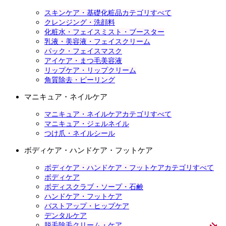
スキンケア・基礎化粧品カテゴリすべて
クレンジング・洗顔料
化粧水・フェイスミスト・ブースター
乳液・美容液・フェイスクリーム
パック・フェイスマスク
アイケア・まつ毛美容液
リップケア・リップクリーム
角質除去・ピーリング
マニキュア・ネイルケア
マニキュア・ネイルケアカテゴリすべて
マニキュア・ジェルネイル
つけ爪・ネイルシール
ボディケア・ハンドケア・フットケア
ボディケア・ハンドケア・フットケアカテゴリすべて
ボディケア
ボディスクラブ・ソープ・石鹸
ハンドケア・フットケア
バストアップ・ヒップケア
デンタルケア
脱毛除毛クリーム・ケア