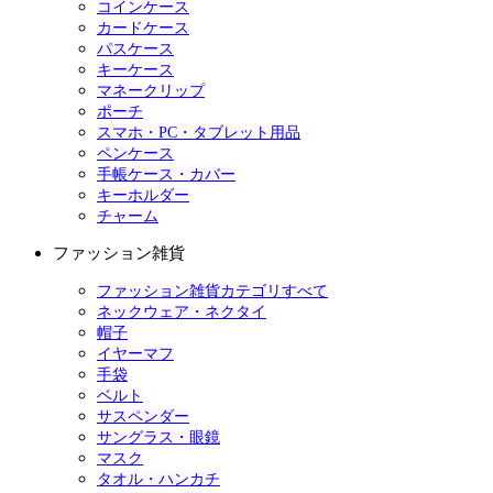
コインケース
カードケース
パスケース
キーケース
マネークリップ
ポーチ
スマホ・PC・タブレット用品
ペンケース
手帳ケース・カバー
キーホルダー
チャーム
ファッション雑貨
ファッション雑貨カテゴリすべて
ネックウェア・ネクタイ
帽子
イヤーマフ
手袋
ベルト
サスペンダー
サングラス・眼鏡
マスク
タオル・ハンカチ