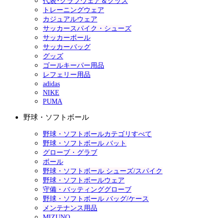
代表･クラブウェア＆グッズ
トレーニングウェア
カジュアルウェア
サッカースパイク・シューズ
サッカーボール
サッカーバッグ
グッズ
ゴールキーパー用品
レフェリー用品
adidas
NIKE
PUMA
野球・ソフトボール
野球・ソフトボールカテゴリすべて
野球・ソフトボール バット
グローブ・グラブ
ボール
野球・ソフトボール シューズ/スパイク
野球・ソフトボールウェア
守備・バッティンググローブ
野球・ソフトボール バッグ/ケース
メンテナンス用品
MIZUNO