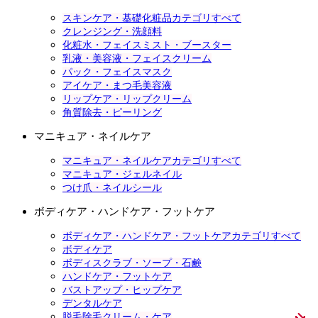
スキンケア・基礎化粧品カテゴリすべて
クレンジング・洗顔料
化粧水・フェイスミスト・ブースター
乳液・美容液・フェイスクリーム
パック・フェイスマスク
アイケア・まつ毛美容液
リップケア・リップクリーム
角質除去・ピーリング
マニキュア・ネイルケア
マニキュア・ネイルケアカテゴリすべて
マニキュア・ジェルネイル
つけ爪・ネイルシール
ボディケア・ハンドケア・フットケア
ボディケア・ハンドケア・フットケアカテゴリすべて
ボディケア
ボディスクラブ・ソープ・石鹸
ハンドケア・フットケア
バストアップ・ヒップケア
デンタルケア
脱毛除毛クリーム・ケア