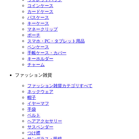
コインケース
カードケース
パスケース
キーケース
マネークリップ
ポーチ
スマホ・PC・タブレット用品
ペンケース
手帳ケース・カバー
キーホルダー
チャーム
ファッション雑貨
ファッション雑貨カテゴリすべて
ネックウェア
帽子
イヤーマフ
手袋
ベルト
ヘアアクセサリー
サスペンダー
つけ襟
サングラス・眼鏡