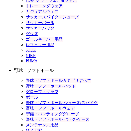
代表･クラブウェア＆グッズ
トレーニングウェア
カジュアルウェア
サッカースパイク・シューズ
サッカーボール
サッカーバッグ
グッズ
ゴールキーパー用品
レフェリー用品
adidas
NIKE
PUMA
野球・ソフトボール
野球・ソフトボールカテゴリすべて
野球・ソフトボール バット
グローブ・グラブ
ボール
野球・ソフトボール シューズ/スパイク
野球・ソフトボールウェア
守備・バッティンググローブ
野球・ソフトボール バッグ/ケース
メンテナンス用品
MIZUNO