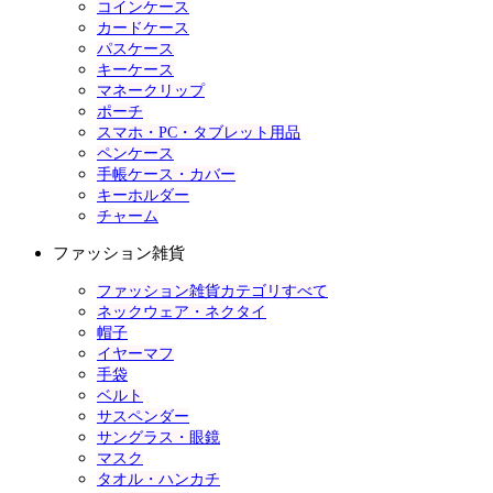
コインケース
カードケース
パスケース
キーケース
マネークリップ
ポーチ
スマホ・PC・タブレット用品
ペンケース
手帳ケース・カバー
キーホルダー
チャーム
ファッション雑貨
ファッション雑貨カテゴリすべて
ネックウェア・ネクタイ
帽子
イヤーマフ
手袋
ベルト
サスペンダー
サングラス・眼鏡
マスク
タオル・ハンカチ