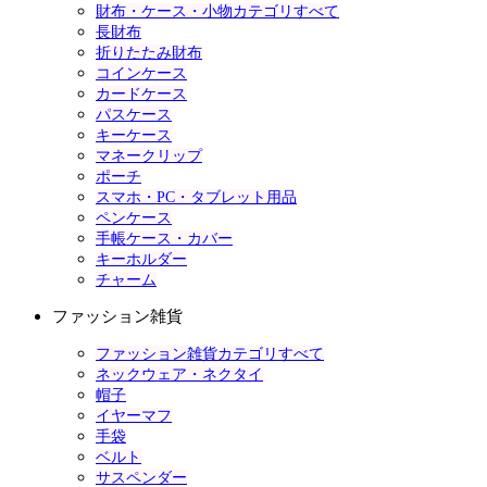
財布・ケース・小物カテゴリすべて
長財布
折りたたみ財布
コインケース
カードケース
パスケース
キーケース
マネークリップ
ポーチ
スマホ・PC・タブレット用品
ペンケース
手帳ケース・カバー
キーホルダー
チャーム
ファッション雑貨
ファッション雑貨カテゴリすべて
ネックウェア・ネクタイ
帽子
イヤーマフ
手袋
ベルト
サスペンダー