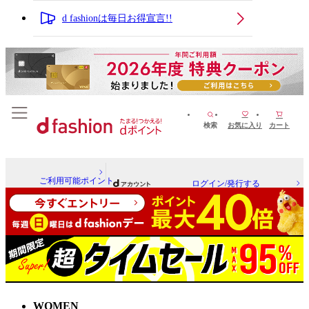
d fashionは毎日お得宣言!!
検索
お気に入り
カート
ご利用可能ポイント
ログイン/発行する
WOMEN