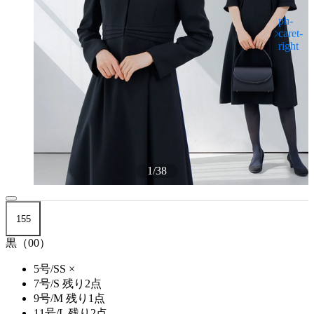
1
/
38
155
黒（00）
5号/SS
×
7号/S
残り2点
9号/M
残り1点
11号/L
残り2点