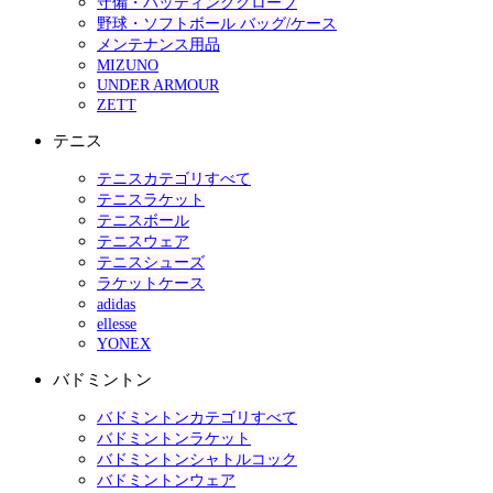
守備・バッティンググローブ
野球・ソフトボール バッグ/ケース
メンテナンス用品
MIZUNO
UNDER ARMOUR
ZETT
テニス
テニスカテゴリすべて
テニスラケット
テニスボール
テニスウェア
テニスシューズ
ラケットケース
adidas
ellesse
YONEX
バドミントン
バドミントンカテゴリすべて
バドミントンラケット
バドミントンシャトルコック
バドミントンウェア