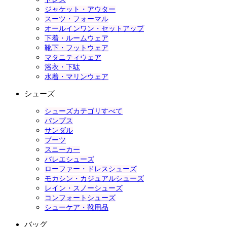
ジャケット・アウター
スーツ・フォーマル
オールインワン・セットアップ
下着・ルームウェア
靴下・フットウェア
マタニティウェア
浴衣・下駄
水着・マリンウェア
シューズ
シューズカテゴリすべて
パンプス
サンダル
ブーツ
スニーカー
バレエシューズ
ローファー・ドレスシューズ
モカシン・カジュアルシューズ
レイン・スノーシューズ
コンフォートシューズ
シューケア・靴用品
バッグ