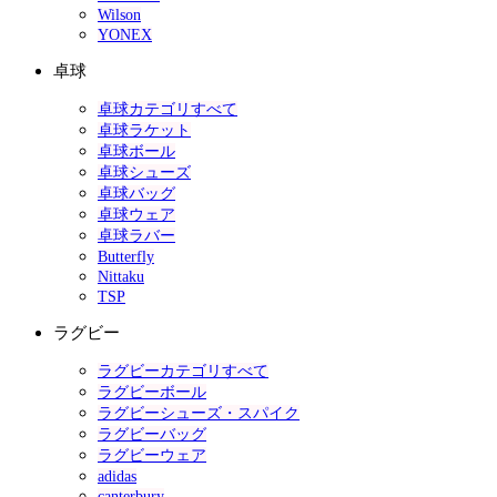
Wilson
YONEX
卓球
卓球カテゴリすべて
卓球ラケット
卓球ボール
卓球シューズ
卓球バッグ
卓球ウェア
卓球ラバー
Butterfly
Nittaku
TSP
ラグビー
ラグビーカテゴリすべて
ラグビーボール
ラグビーシューズ・スパイク
ラグビーバッグ
ラグビーウェア
adidas
canterbury