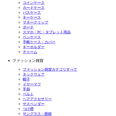
コインケース
カードケース
パスケース
キーケース
マネークリップ
ポーチ
スマホ・PC・タブレット用品
ペンケース
手帳ケース・カバー
キーホルダー
チャーム
ファッション雑貨
ファッション雑貨カテゴリすべて
ネックウェア
帽子
イヤーマフ
手袋
ベルト
ヘアアクセサリー
サスペンダー
つけ襟
サングラス・眼鏡