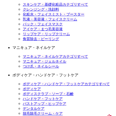
スキンケア・基礎化粧品カテゴリすべて
クレンジング・洗顔料
化粧水・フェイスミスト・ブースター
乳液・美容液・フェイスクリーム
パック・フェイスマスク
アイケア・まつ毛美容液
リップケア・リップクリーム
角質除去・ピーリング
マニキュア・ネイルケア
マニキュア・ネイルケアカテゴリすべて
マニキュア・ジェルネイル
つけ爪・ネイルシール
ボディケア・ハンドケア・フットケア
ボディケア・ハンドケア・フットケアカテゴリすべて
ボディケア
ボディスクラブ・ソープ・石鹸
ハンドケア・フットケア
バストアップ・ヒップケア
デンタルケア
脱毛除毛クリーム・ケア