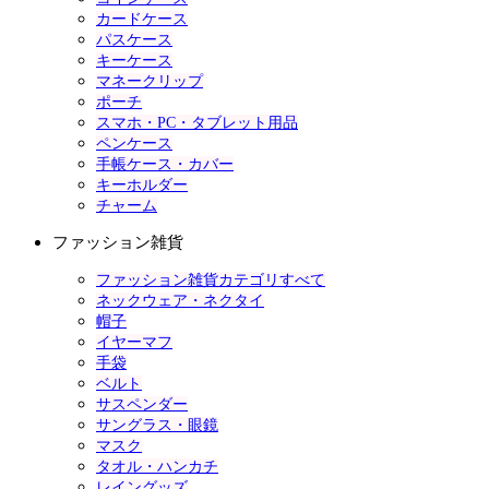
カードケース
パスケース
キーケース
マネークリップ
ポーチ
スマホ・PC・タブレット用品
ペンケース
手帳ケース・カバー
キーホルダー
チャーム
ファッション雑貨
ファッション雑貨カテゴリすべて
ネックウェア・ネクタイ
帽子
イヤーマフ
手袋
ベルト
サスペンダー
サングラス・眼鏡
マスク
タオル・ハンカチ
レイングッズ