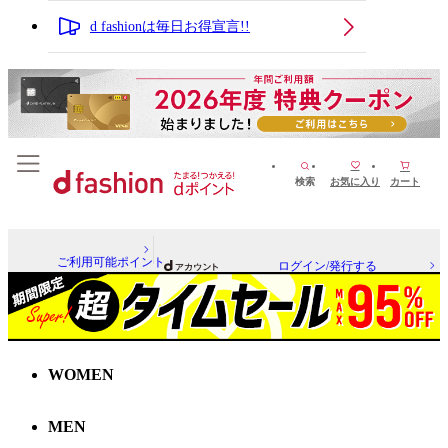
d fashionは毎日お得宣言!!
検索
お気に入り
カート
ご利用可能ポイント
ログイン/発行する
WOMEN
MEN