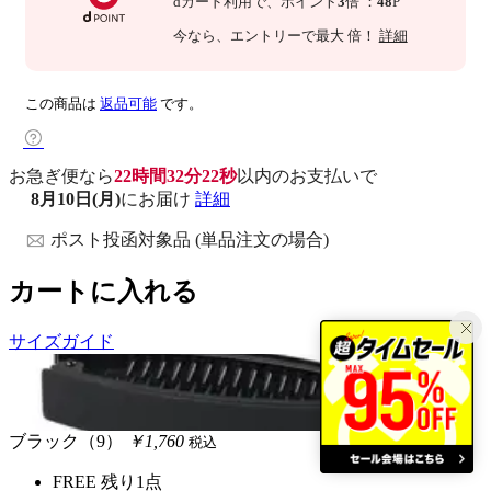
dカード利用で、
ポイント
3
倍
：
48
P
今なら
、エントリーで最大
倍！
詳細
この商品は
返品可能
です。
お急ぎ便なら
22時間32分21秒
以内
のお支払いで
8月10日(月)
にお届け
詳細
ポスト投函対象品 (単品注文の場合)
カートに入れる
サイズガイド
ブラック（9）
￥1,760
税込
FREE
残り1点