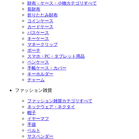
財布・ケース・小物カテゴリすべて
長財布
折りたたみ財布
コインケース
カードケース
パスケース
キーケース
マネークリップ
ポーチ
スマホ・PC・タブレット用品
ペンケース
手帳ケース・カバー
キーホルダー
チャーム
ファッション雑貨
ファッション雑貨カテゴリすべて
ネックウェア・ネクタイ
帽子
イヤーマフ
手袋
ベルト
サスペンダー