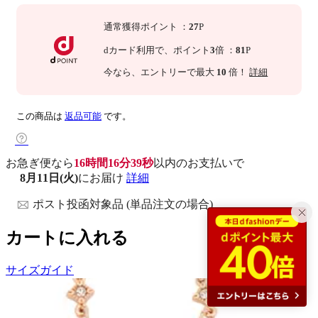
通常獲得ポイント
：
27
P
dカード利用で、
ポイント
3
倍
：
81
P
今なら
、エントリーで最大
10
倍！
詳細
この商品は
返品可能
です。
お急ぎ便なら
16時間16分39秒
以内
のお支払いで
8月11日(火)
にお届け
詳細
ポスト投函対象品 (単品注文の場合)
カートに入れる
サイズガイド