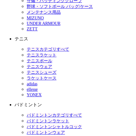
守備・バッティンググローブ
野球・ソフトボール バッグ/ケース
メンテナンス用品
MIZUNO
UNDER ARMOUR
ZETT
テニス
テニスカテゴリすべて
テニスラケット
テニスボール
テニスウェア
テニスシューズ
ラケットケース
adidas
ellesse
YONEX
バドミントン
バドミントンカテゴリすべて
バドミントンラケット
バドミントンシャトルコック
バドミントンウェア