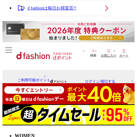
d fashionは毎日お得宣言!!
検索
お気に入り
カート
ご利用可能ポイント
ログイン/発行する
WOMEN