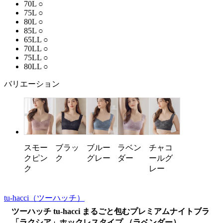
70L
○
75L
○
80L
○
85L
○
65LL
○
70LL
○
75LL
○
80LL
○
バリエーション
スモー
ブラッ
ブルー
チャコ
ラベン
クピン
ク
グレー
ールグ
ダー
ク
レー
tu-hacci
（ツーハッチ）
ツーハッチ tu-hacci まるごと包むプレミアムナイトブラ
「ラクシア」ホックレスタイプ （ラベンダー）