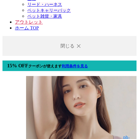
リード・ハーネス
ペットキャリーバック
ペット雑貨・家具
アウトレット
ホーム TOP
閉じる
15% OFF
クーポン
が使えます
利用条件を見る