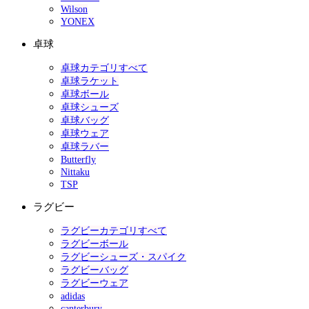
Wilson
YONEX
卓球
卓球カテゴリすべて
卓球ラケット
卓球ボール
卓球シューズ
卓球バッグ
卓球ウェア
卓球ラバー
Butterfly
Nittaku
TSP
ラグビー
ラグビーカテゴリすべて
ラグビーボール
ラグビーシューズ・スパイク
ラグビーバッグ
ラグビーウェア
adidas
canterbury