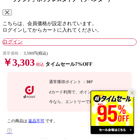
こちらは、会員価格が設定されています。
ログインしてからカートに入れてください。
ログイン
通常価格：
3,590円(税込)
￥3,303
タイムセール7%OFF
税込
通常獲得ポイント
：
30
P
dカード利用で、
ポイント
3
倍
：
90
P
今なら
、エントリーで最大
倍！
詳細
この商品は
返品不可
です。