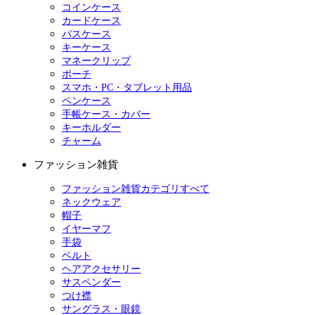
コインケース
カードケース
パスケース
キーケース
マネークリップ
ポーチ
スマホ・PC・タブレット用品
ペンケース
手帳ケース・カバー
キーホルダー
チャーム
ファッション雑貨
ファッション雑貨カテゴリすべて
ネックウェア
帽子
イヤーマフ
手袋
ベルト
ヘアアクセサリー
サスペンダー
つけ襟
サングラス・眼鏡