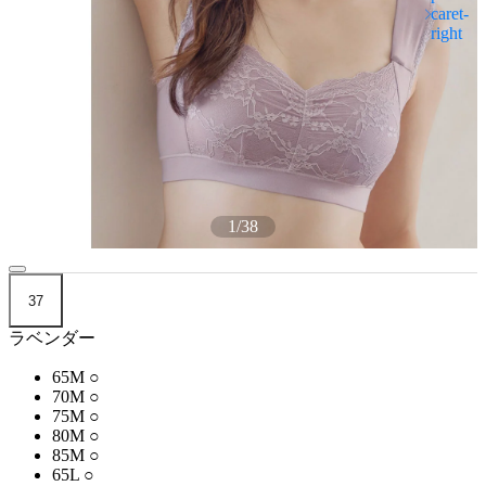
1
/
38
37
ラベンダー
65M
○
70M
○
75M
○
80M
○
85M
○
65L
○