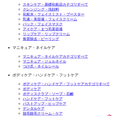
スキンケア・基礎化粧品カテゴリすべて
クレンジング・洗顔料
化粧水・フェイスミスト・ブースター
乳液・美容液・フェイスクリーム
パック・フェイスマスク
アイケア・まつ毛美容液
リップケア・リップクリーム
角質除去・ピーリング
マニキュア・ネイルケア
マニキュア・ネイルケアカテゴリすべて
マニキュア・ジェルネイル
つけ爪・ネイルシール
ボディケア・ハンドケア・フットケア
ボディケア・ハンドケア・フットケアカテゴリすべて
ボディケア
ボディスクラブ・ソープ・石鹸
ハンドケア・フットケア
バストアップ・ヒップケア
デンタルケア
脱毛除毛クリーム・ケア