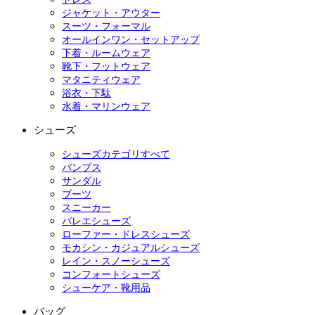
ジャケット・アウター
スーツ・フォーマル
オールインワン・セットアップ
下着・ルームウェア
靴下・フットウェア
マタニティウェア
浴衣・下駄
水着・マリンウェア
シューズ
シューズカテゴリすべて
パンプス
サンダル
ブーツ
スニーカー
バレエシューズ
ローファー・ドレスシューズ
モカシン・カジュアルシューズ
レイン・スノーシューズ
コンフォートシューズ
シューケア・靴用品
バッグ