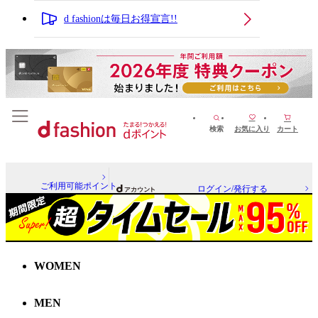
d fashionは毎日お得宣言!!
検索
お気に入り
カート
ご利用可能ポイント
ログイン/発行する
WOMEN
MEN