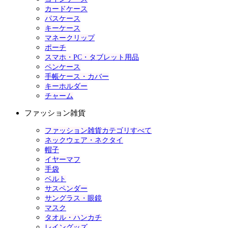
カードケース
パスケース
キーケース
マネークリップ
ポーチ
スマホ・PC・タブレット用品
ペンケース
手帳ケース・カバー
キーホルダー
チャーム
ファッション雑貨
ファッション雑貨カテゴリすべて
ネックウェア・ネクタイ
帽子
イヤーマフ
手袋
ベルト
サスペンダー
サングラス・眼鏡
マスク
タオル・ハンカチ
レイングッズ