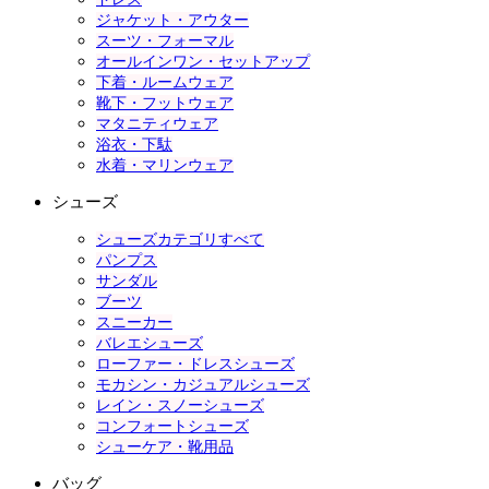
ジャケット・アウター
スーツ・フォーマル
オールインワン・セットアップ
下着・ルームウェア
靴下・フットウェア
マタニティウェア
浴衣・下駄
水着・マリンウェア
シューズ
シューズカテゴリすべて
パンプス
サンダル
ブーツ
スニーカー
バレエシューズ
ローファー・ドレスシューズ
モカシン・カジュアルシューズ
レイン・スノーシューズ
コンフォートシューズ
シューケア・靴用品
バッグ