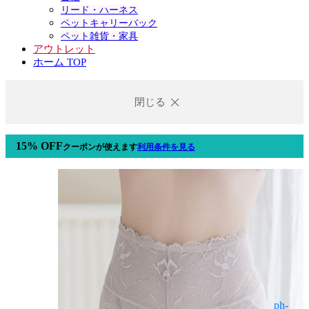
リード・ハーネス
ペットキャリーバック
ペット雑貨・家具
アウトレット
ホーム TOP
閉じる
15% OFF
クーポン
が使えます
利用条件を見る