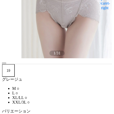
1
/
31
19
グレージュ
M
○
L
○
XL/LL
○
XXL/3L
○
バリエーション