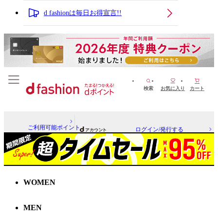
d fashionは毎日お得宣言!!
検索
お気に入り
カート
ご利用可能ポイント
ログイン/発行する
WOMEN
MEN