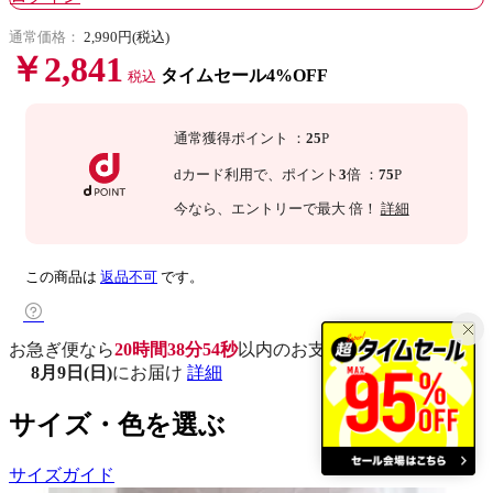
通常価格：
2,990円(税込)
￥2,841
タイムセール4%OFF
税込
通常獲得ポイント
：
25
P
dカード利用で、
ポイント
3
倍
：
75
P
今なら
、エントリーで最大
倍！
詳細
この商品は
返品不可
です。
お急ぎ便なら
20時間38分53秒
以内
のお支払いで
8月9日(日)
にお届け
詳細
サイズ・色を選ぶ
サイズガイド