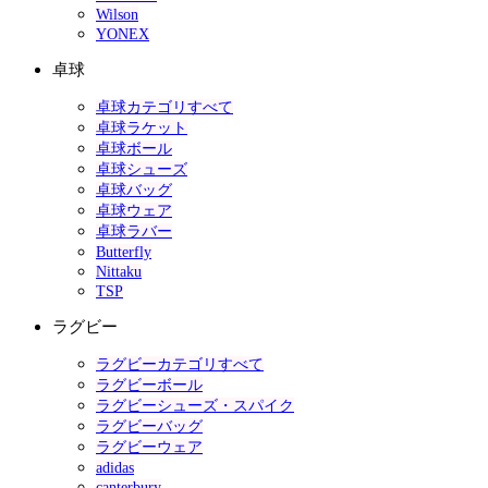
Wilson
YONEX
卓球
卓球カテゴリすべて
卓球ラケット
卓球ボール
卓球シューズ
卓球バッグ
卓球ウェア
卓球ラバー
Butterfly
Nittaku
TSP
ラグビー
ラグビーカテゴリすべて
ラグビーボール
ラグビーシューズ・スパイク
ラグビーバッグ
ラグビーウェア
adidas
canterbury