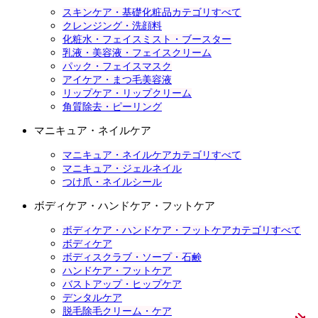
スキンケア・基礎化粧品カテゴリすべて
クレンジング・洗顔料
化粧水・フェイスミスト・ブースター
乳液・美容液・フェイスクリーム
パック・フェイスマスク
アイケア・まつ毛美容液
リップケア・リップクリーム
角質除去・ピーリング
マニキュア・ネイルケア
マニキュア・ネイルケアカテゴリすべて
マニキュア・ジェルネイル
つけ爪・ネイルシール
ボディケア・ハンドケア・フットケア
ボディケア・ハンドケア・フットケアカテゴリすべて
ボディケア
ボディスクラブ・ソープ・石鹸
ハンドケア・フットケア
バストアップ・ヒップケア
デンタルケア
脱毛除毛クリーム・ケア