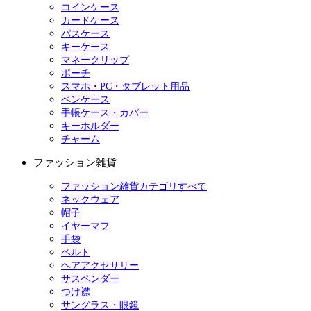
コインケース
カードケース
パスケース
キーケース
マネークリップ
ポーチ
スマホ・PC・タブレット用品
ペンケース
手帳ケース・カバー
キーホルダー
チャーム
ファッション雑貨
ファッション雑貨カテゴリすべて
ネックウェア
帽子
イヤーマフ
手袋
ベルト
ヘアアクセサリー
サスペンダー
つけ襟
サングラス・眼鏡