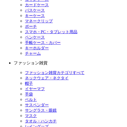
カードケース
パスケース
キーケース
マネークリップ
ポーチ
スマホ・PC・タブレット用品
ペンケース
手帳ケース・カバー
キーホルダー
チャーム
ファッション雑貨
ファッション雑貨カテゴリすべて
ネックウェア・ネクタイ
帽子
イヤーマフ
手袋
ベルト
サスペンダー
サングラス・眼鏡
マスク
タオル・ハンカチ
レイングッズ