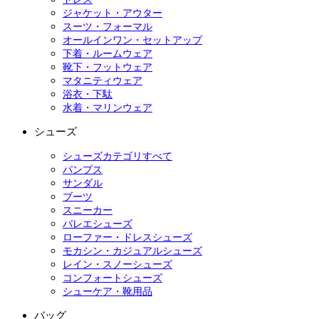
ジャケット・アウター
スーツ・フォーマル
オールインワン・セットアップ
下着・ルームウェア
靴下・フットウェア
マタニティウェア
浴衣・下駄
水着・マリンウェア
シューズ
シューズカテゴリすべて
パンプス
サンダル
ブーツ
スニーカー
バレエシューズ
ローファー・ドレスシューズ
モカシン・カジュアルシューズ
レイン・スノーシューズ
コンフォートシューズ
シューケア・靴用品
バッグ