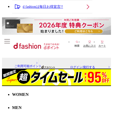
d fashionは毎日お得宣言!!
検索
お気に入り
カート
ご利用可能ポイント
ログイン/発行する
WOMEN
MEN