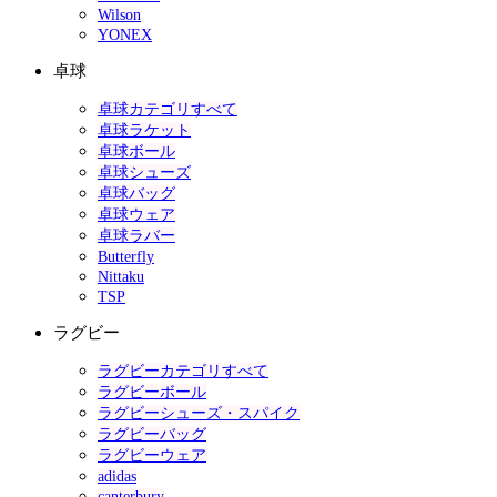
Wilson
YONEX
卓球
卓球カテゴリすべて
卓球ラケット
卓球ボール
卓球シューズ
卓球バッグ
卓球ウェア
卓球ラバー
Butterfly
Nittaku
TSP
ラグビー
ラグビーカテゴリすべて
ラグビーボール
ラグビーシューズ・スパイク
ラグビーバッグ
ラグビーウェア
adidas
canterbury