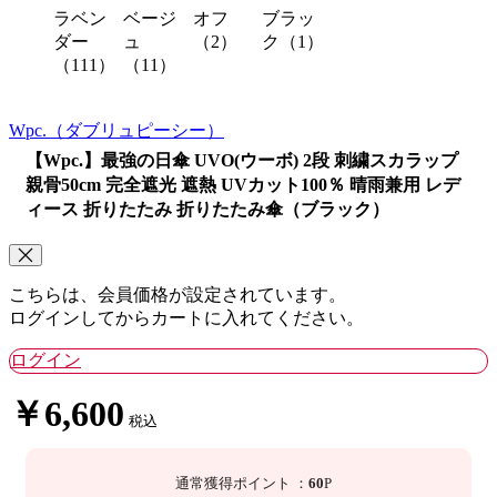
ラベン
ベージ
オフ
ブラッ
ダー
ュ
（2）
ク（1）
（111）
（11）
Wpc.
（ダブリュピーシー）
【Wpc.】最強の日傘 UVO(ウーボ) 2段 刺繍スカラップ
親骨50cm 完全遮光 遮熱 UVカット100％ 晴雨兼用 レデ
ィース 折りたたみ 折りたたみ傘（ブラック）
こちらは、会員価格が設定されています。
ログインしてからカートに入れてください。
ログイン
￥6,600
税込
通常獲得ポイント
：
60
P