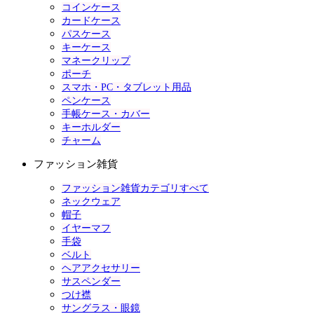
コインケース
カードケース
パスケース
キーケース
マネークリップ
ポーチ
スマホ・PC・タブレット用品
ペンケース
手帳ケース・カバー
キーホルダー
チャーム
ファッション雑貨
ファッション雑貨カテゴリすべて
ネックウェア
帽子
イヤーマフ
手袋
ベルト
ヘアアクセサリー
サスペンダー
つけ襟
サングラス・眼鏡