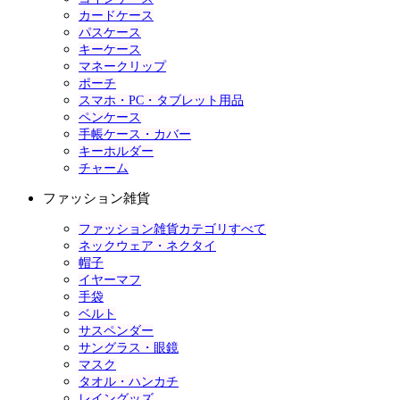
カードケース
パスケース
キーケース
マネークリップ
ポーチ
スマホ・PC・タブレット用品
ペンケース
手帳ケース・カバー
キーホルダー
チャーム
ファッション雑貨
ファッション雑貨カテゴリすべて
ネックウェア・ネクタイ
帽子
イヤーマフ
手袋
ベルト
サスペンダー
サングラス・眼鏡
マスク
タオル・ハンカチ
レイングッズ