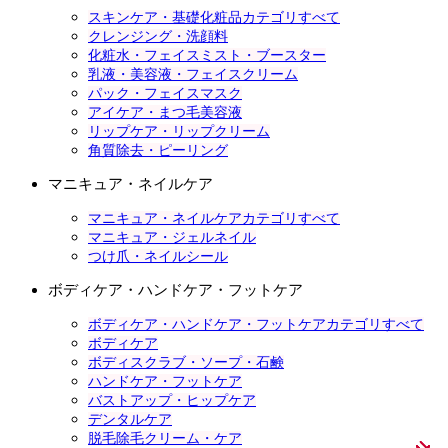
スキンケア・基礎化粧品カテゴリすべて
クレンジング・洗顔料
化粧水・フェイスミスト・ブースター
乳液・美容液・フェイスクリーム
パック・フェイスマスク
アイケア・まつ毛美容液
リップケア・リップクリーム
角質除去・ピーリング
マニキュア・ネイルケア
マニキュア・ネイルケアカテゴリすべて
マニキュア・ジェルネイル
つけ爪・ネイルシール
ボディケア・ハンドケア・フットケア
ボディケア・ハンドケア・フットケアカテゴリすべて
ボディケア
ボディスクラブ・ソープ・石鹸
ハンドケア・フットケア
バストアップ・ヒップケア
デンタルケア
脱毛除毛クリーム・ケア