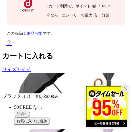
dカード利用で、
ポイント
3
倍
：
180
P
今なら
、エントリーで最大
倍！
詳細
この商品は
返品可能
です。
カートに入れる
サイズガイド
ブラック（1）
￥6,600
税込
50/FREE
なし
品切れ
お気に入りに追加