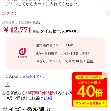
ログインしてからカートに入れてください。
ログイン
通常価格：
14,190円(税込)
￥12,771
タイムセール10%OFF
税込
通常獲得ポイント
：
116
P
dカード利用で、
ポイント
3
倍
：
348
P
今なら
、エントリーで最大
10
倍！
詳細
この商品は
返品不可
です。
お急ぎ便なら
18時間13分25秒
以内
のお支払いで
8月12日(水)
にお届け
詳細
サイズ・色を選ぶ