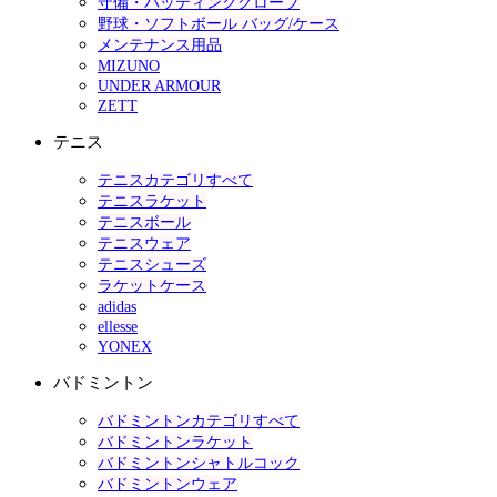
守備・バッティンググローブ
野球・ソフトボール バッグ/ケース
メンテナンス用品
MIZUNO
UNDER ARMOUR
ZETT
テニス
テニスカテゴリすべて
テニスラケット
テニスボール
テニスウェア
テニスシューズ
ラケットケース
adidas
ellesse
YONEX
バドミントン
バドミントンカテゴリすべて
バドミントンラケット
バドミントンシャトルコック
バドミントンウェア