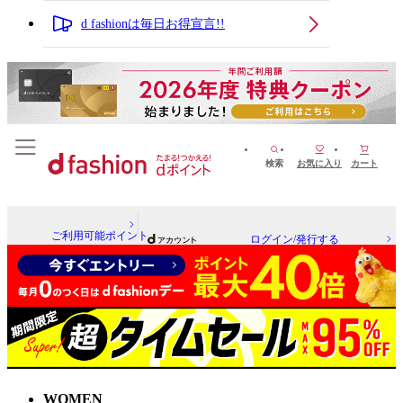
d fashionは毎日お得宣言!!
検索
お気に入り
カート
ご利用可能ポイント
ログイン/発行する
WOMEN