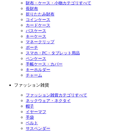
財布・ケース・小物カテゴリすべて
長財布
折りたたみ財布
コインケース
カードケース
パスケース
キーケース
マネークリップ
ポーチ
スマホ・PC・タブレット用品
ペンケース
手帳ケース・カバー
キーホルダー
チャーム
ファッション雑貨
ファッション雑貨カテゴリすべて
ネックウェア・ネクタイ
帽子
イヤーマフ
手袋
ベルト
サスペンダー