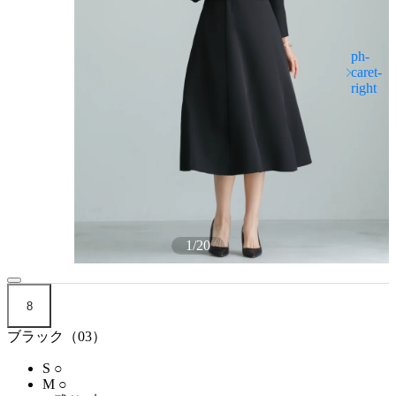
1
/
20
8
ブラック（03）
S
○
M
○