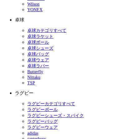
Wilson
YONEX
卓球
卓球カテゴリすべて
卓球ラケット
卓球ボール
卓球シューズ
卓球バッグ
卓球ウェア
卓球ラバー
Butterfly
Nittaku
TSP
ラグビー
ラグビーカテゴリすべて
ラグビーボール
ラグビーシューズ・スパイク
ラグビーバッグ
ラグビーウェア
adidas
canterbury