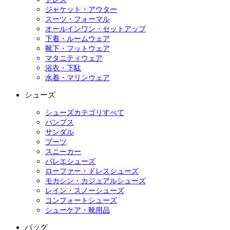
ジャケット・アウター
スーツ・フォーマル
オールインワン・セットアップ
下着・ルームウェア
靴下・フットウェア
マタニティウェア
浴衣・下駄
水着・マリンウェア
シューズ
シューズカテゴリすべて
パンプス
サンダル
ブーツ
スニーカー
バレエシューズ
ローファー・ドレスシューズ
モカシン・カジュアルシューズ
レイン・スノーシューズ
コンフォートシューズ
シューケア・靴用品
バッグ