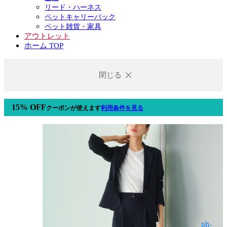
リード・ハーネス
ペットキャリーバック
ペット雑貨・家具
アウトレット
ホーム TOP
閉じる
15% OFF
クーポン
が使えます
利用条件を見る