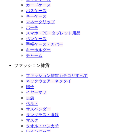
カードケース
パスケース
キーケース
マネークリップ
ポーチ
スマホ・PC・タブレット用品
ペンケース
手帳ケース・カバー
キーホルダー
チャーム
ファッション雑貨
ファッション雑貨カテゴリすべて
ネックウェア・ネクタイ
帽子
イヤーマフ
手袋
ベルト
サスペンダー
サングラス・眼鏡
マスク
タオル・ハンカチ
レイングッズ