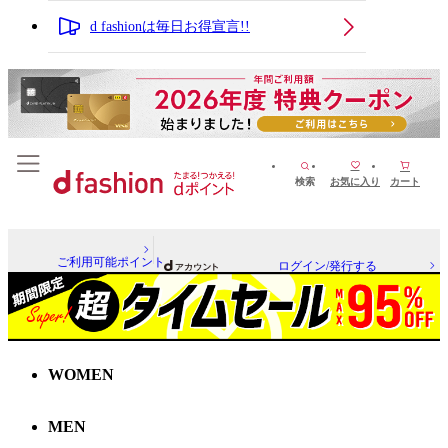
d fashionは毎日お得宣言!!
検索
お気に入り
カート
ご利用可能ポイント
ログイン/発行する
WOMEN
MEN