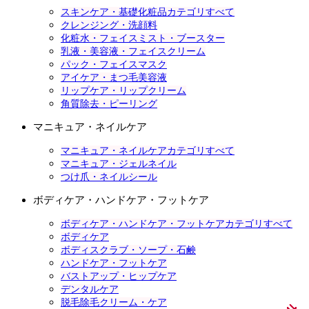
スキンケア・基礎化粧品カテゴリすべて
クレンジング・洗顔料
化粧水・フェイスミスト・ブースター
乳液・美容液・フェイスクリーム
パック・フェイスマスク
アイケア・まつ毛美容液
リップケア・リップクリーム
角質除去・ピーリング
マニキュア・ネイルケア
マニキュア・ネイルケアカテゴリすべて
マニキュア・ジェルネイル
つけ爪・ネイルシール
ボディケア・ハンドケア・フットケア
ボディケア・ハンドケア・フットケアカテゴリすべて
ボディケア
ボディスクラブ・ソープ・石鹸
ハンドケア・フットケア
バストアップ・ヒップケア
デンタルケア
脱毛除毛クリーム・ケア