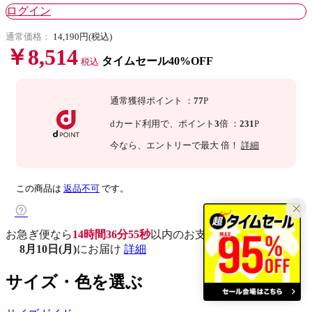
ログイン
通常価格：
14,190円(税込)
￥8,514
タイムセール40%OFF
税込
通常獲得ポイント
：
77
P
dカード利用で、
ポイント
3
倍
：
231
P
今なら
、エントリーで最大
倍！
詳細
この商品は
返品不可
です。
お急ぎ便なら
14時間36分54秒
以内
のお支払いで
8月10日(月)
にお届け
詳細
サイズ・色を選ぶ