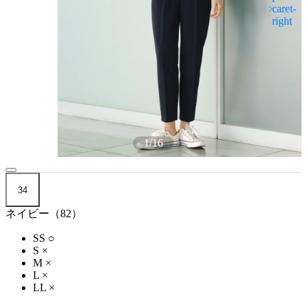
1
/
16
34
ネイビー（82）
SS
○
S
×
M
×
L
×
LL
×