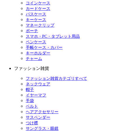
コインケース
カードケース
パスケース
キーケース
マネークリップ
ポーチ
スマホ・PC・タブレット用品
ペンケース
手帳ケース・カバー
キーホルダー
チャーム
ファッション雑貨
ファッション雑貨カテゴリすべて
ネックウェア
帽子
イヤーマフ
手袋
ベルト
ヘアアクセサリー
サスペンダー
つけ襟
サングラス・眼鏡